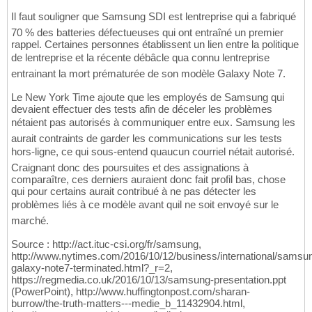
Il faut souligner que Samsung SDI est lentreprise qui a fabriqué
70 % des batteries défectueuses qui ont entraîné un premier
rappel. Certaines personnes établissent un lien entre la politique
de lentreprise et la récente débâcle qua connu lentreprise
entrainant la mort prématurée de son modèle Galaxy Note 7.
Le New York Time ajoute que les employés de Samsung qui
devaient effectuer des tests afin de déceler les problèmes
nétaient pas autorisés à communiquer entre eux. Samsung les
aurait contraints de garder les communications sur les tests
hors-ligne, ce qui sous-entend quaucun courriel nétait autorisé.
Craignant donc des poursuites et des assignations à
comparaître, ces derniers auraient donc fait profil bas, chose
qui pour certains aurait contribué à ne pas détecter les
problèmes liés à ce modèle avant quil ne soit envoyé sur le
marché.
Source : http://act.ituc-csi.org/fr/samsung,
http://www.nytimes.com/2016/10/12/business/international/samsu
galaxy-note7-terminated.html?_r=2,
https://regmedia.co.uk/2016/10/13/samsung-presentation.ppt
(PowerPoint), http://www.huffingtonpost.com/sharan-
burrow/the-truth-matters---medie_b_11432904.html,