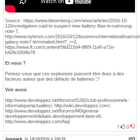
Source : https://www.bloomberg.com/news/articles/2016-10-
12/investigators-said-to-suspect-new-battery-flaw-in-samsung-
note-7,
http://www.nytimes.com/2016/10/12/business/international/samsu
galaxy-note7-terminated.html?_r=2,
https://www.ft.com/content/58d215d4-8f69-11e6-a72e-
b428cb934b78
Et vous ?
Pensez-vous que ces explosions puissent être dues à des
facteurs autres que des défauts de batteries ;?
Voir aussi
http://www.developpez.net/forums/f1282/club-professionnels-
informatique/actualites/, http://wiki.developpez.com/,
http://www.developpez.net/forums/f40/general-
developpement/debats-developpement-best-of/,
http://www.developpez.com/faq/
7
0
Jonyjack
,
le 14/10/2016 à 10h39
#53