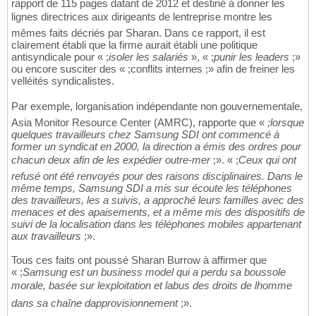
rapport de 115 pages datant de 2012 et destiné à donner les
lignes directrices aux dirigeants de lentreprise montre les
mêmes faits décriés par Sharan. Dans ce rapport, il est
clairement établi que la firme aurait établi une politique
antisyndicale pour « ;
isoler les salariés
», « ;
punir les leaders
;»
ou encore susciter des « ;conflits internes ;» afin de freiner les
velléités syndicalistes.
Par exemple, lorganisation indépendante non gouvernementale,
Asia Monitor Resource Center (AMRC), rapporte que «
;lorsque
quelques travailleurs chez Samsung SDI ont commencé à
former un syndicat en 2000, la direction a émis des ordres pour
chacun deux afin de les expédier outre-mer
;». « ;
Ceux qui ont
refusé ont été renvoyés pour des raisons disciplinaires. Dans le
même temps, Samsung SDI a mis sur écoute les téléphones
des travailleurs, les a suivis, a approché leurs familles avec des
menaces et des apaisements, et a même mis des dispositifs de
suivi de la localisation dans les téléphones mobiles appartenant
aux travailleurs
;».
Tous ces faits ont poussé Sharan Burrow à affirmer que
« ;
Samsung est un business model qui a perdu sa boussole
morale, basée sur lexploitation et labus des droits de lhomme
dans sa chaîne dapprovisionnement
;».