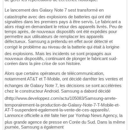
Le lancement des Galaxy Note 7 sest transformé en
catastrophe avec des explosions de batteries qui ont été
signalées dans les premiers pays à être servis. Le fabricant a
alors réagi en demandant le retour des appareils livrés. Peu de
temps après, de nouveaux dispositifs ont été expédiés pour
permettre aux utilisateurs de remplacer les appareils
défectueux. Samsung a prétendu en effet avoir détecté et
corrigé le problème au niveau de la batterie qui était à lorigine
des explosions. Mais les incidents se sont propagés aux
nouveaux dispositifs, continuant de plonger le fabricant sud-
coréen dans la pire crise de son histoire.
Alors que certains opérateurs de télécommunication,
notamment AT&T et T-Mobile, ont décidé darrêter les ventes et
échanges de Galaxy Note 7, les décisions se sont accélérées
chez le constructeur Android. Samsung a dabord décidé
dhttp://www.developpez.com/actu/105083/Samsung-arrete-
temporairement-la-production-de-Galaxy-Note-7-T-Mobile-et-
AT-T-suspendent-egalement-la-vente-de-ces-appareils/.
Lannonce officielle a été faite hier par Yonhap News Agency, la
plus grande agence de presse en Corée du Sud. Dans la même
journée, Samsung a également