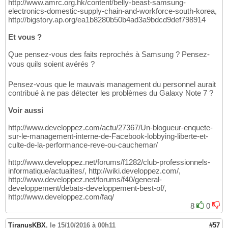
http://www.amrc.org.hk/content/belly-beast-samsung-
electronics-domestic-supply-chain-and-workforce-south-korea,
http://bigstory.ap.org/ea1b8280b50b4ad3a9bdcd9def798914
Et vous ?
Que pensez-vous des faits reprochés à Samsung ? Pensez-
vous quils soient avérés ?
Pensez-vous que le mauvais management du personnel aurait
contribué à ne pas détecter les problèmes du Galaxy Note 7 ?
Voir aussi
http://www.developpez.com/actu/27367/Un-blogueur-enquete-
sur-le-management-interne-de-Facebook-lobbying-liberte-et-
culte-de-la-performance-reve-ou-cauchemar/
http://www.developpez.net/forums/f1282/club-professionnels-
informatique/actualites/, http://wiki.developpez.com/,
http://www.developpez.net/forums/f40/general-
developpement/debats-developpement-best-of/,
http://www.developpez.com/faq/
8
0
TiranusKBX
,
le 15/10/2016 à 00h11
#57