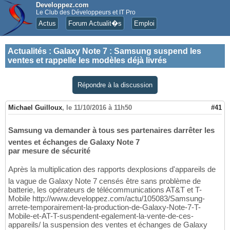
Developpez.com
Le Club des Développeurs et IT Pro
Actus
Forum Actualit�s
Emploi
Actualités
:
Galaxy Note 7 : Samsung suspend les
ventes et rappelle les modèles déjà livrés
Répondre à la discussion
Michael Guilloux
,
le 11/10/2016 à 11h50
#41
Samsung va demander à tous ses partenaires darrêter les
ventes et échanges de Galaxy Note 7
par mesure de sécurité
Après la multiplication des rapports dexplosions d'appareils de
la vague de Galaxy Note 7 censés être sans problème de
batterie, les opérateurs de télécommunications AT&T et T-
Mobile http://www.developpez.com/actu/105083/Samsung-
arrete-temporairement-la-production-de-Galaxy-Note-7-T-
Mobile-et-AT-T-suspendent-egalement-la-vente-de-ces-
appareils/ la suspension des ventes et échanges de Galaxy