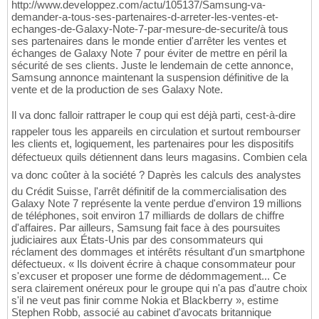
http://www.developpez.com/actu/105137/Samsung-va-
demander-a-tous-ses-partenaires-d-arreter-les-ventes-et-
echanges-de-Galaxy-Note-7-par-mesure-de-securite/à tous
ses partenaires dans le monde entier d'arrêter les ventes et
échanges de Galaxy Note 7 pour éviter de mettre en péril la
sécurité de ses clients. Juste le lendemain de cette annonce,
Samsung annonce maintenant la suspension définitive de la
vente et de la production de ses Galaxy Note.
Il va donc falloir rattraper le coup qui est déjà parti, cest-à-dire
rappeler tous les appareils en circulation et surtout rembourser
les clients et, logiquement, les partenaires pour les dispositifs
défectueux quils détiennent dans leurs magasins. Combien cela
va donc coûter à la société ? Daprès les calculs des analystes
du Crédit Suisse, l'arrêt définitif de la commercialisation des
Galaxy Note 7 représente la vente perdue d'environ 19 millions
de téléphones, soit environ 17 milliards de dollars de chiffre
d'affaires. Par ailleurs, Samsung fait face à des poursuites
judiciaires aux États-Unis par des consommateurs qui
réclament des dommages et intérêts résultant d'un smartphone
défectueux. « Ils doivent écrire à chaque consommateur pour
s'excuser et proposer une forme de dédommagement... Ce
sera clairement onéreux pour le groupe qui n'a pas d'autre choix
s'il ne veut pas finir comme Nokia et Blackberry », estime
Stephen Robb, associé au cabinet d'avocats britannique