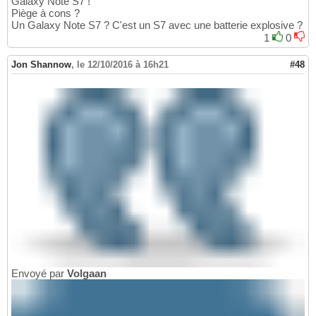
Galaxy Note S7 !
Piège à cons ?
Un Galaxy Note S7 ? C'est un S7 avec une batterie explosive ?
1
0
Jon Shannow
,
le 12/10/2016 à 16h21
#48
Envoyé par
Volgaan