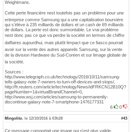
Weightmans.
Cette perte financière nest toutefois pas un problème pour une
entreprise comme Samsung qui a une capitalisation boursière
qui s'élève à 235 milliards de dollars et un cash de 69 milliards
de dollars. La perte est donc surmontable. Le vrai problème
nest donc pas ce que va perdre la société en termes de chiffre
daffaires aujourdhui, mais plutôt limpact que ce fiasco pourrait
avoir sur la vente des autres appareils Samsung, sur la vente
de la division Hardware du Sud-Coréen et sur limage globale de
la société.
Sources :
http://www.telegraph.co.uk/technology/2016/10/11/samsung-
tells-galaxy-note-7-owners-to-turn-off-devices-and-stops/,
http://fr.reuters.com/article/technologyNews/idFRKCN12B10Q?
pageNumber=1&virtualBrandChannel=0,
http://www.wsj.com/articles/samsung-to-permanently-
discontinue-galaxy-note-7-smartphone-1476177331
6
0
Mingolito
,
le 12/10/2016 à 03h28
#43
Ce message comportait une image qui n'est plus valide.