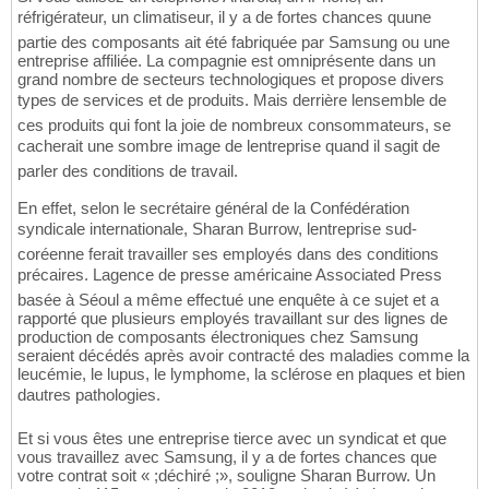
réfrigérateur, un climatiseur, il y a de fortes chances quune
partie des composants ait été fabriquée par Samsung ou une
entreprise affiliée. La compagnie est omniprésente dans un
grand nombre de secteurs technologiques et propose divers
types de services et de produits. Mais derrière lensemble de
ces produits qui font la joie de nombreux consommateurs, se
cacherait une sombre image de lentreprise quand il sagit de
parler des conditions de travail.
En effet, selon le secrétaire général de la Confédération
syndicale internationale, Sharan Burrow, lentreprise sud-
coréenne ferait travailler ses employés dans des conditions
précaires. Lagence de presse américaine Associated Press
basée à Séoul a même effectué une enquête à ce sujet et a
rapporté que plusieurs employés travaillant sur des lignes de
production de composants électroniques chez Samsung
seraient décédés après avoir contracté des maladies comme la
leucémie, le lupus, le lymphome, la sclérose en plaques et bien
dautres pathologies.
Et si vous êtes une entreprise tierce avec un syndicat et que
vous travaillez avec Samsung, il y a de fortes chances que
votre contrat soit « ;déchiré ;», souligne Sharan Burrow. Un