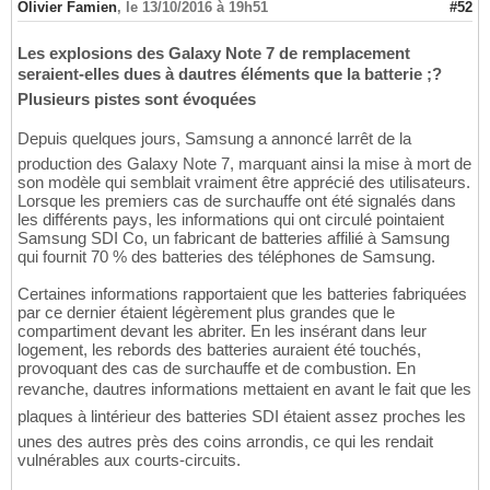
Olivier Famien
,
le 13/10/2016 à 19h51
#52
Les explosions des Galaxy Note 7 de remplacement
seraient-elles dues à dautres éléments que la batterie ;?
Plusieurs pistes sont évoquées
Depuis quelques jours, Samsung a annoncé larrêt de la
production des Galaxy Note 7, marquant ainsi la mise à mort de
son modèle qui semblait vraiment être apprécié des utilisateurs.
Lorsque les premiers cas de surchauffe ont été signalés dans
les différents pays, les informations qui ont circulé pointaient
Samsung SDI Co, un fabricant de batteries affilié à Samsung
qui fournit 70 % des batteries des téléphones de Samsung.
Certaines informations rapportaient que les batteries fabriquées
par ce dernier étaient légèrement plus grandes que le
compartiment devant les abriter. En les insérant dans leur
logement, les rebords des batteries auraient été touchés,
provoquant des cas de surchauffe et de combustion. En
revanche, dautres informations mettaient en avant le fait que les
plaques à lintérieur des batteries SDI étaient assez proches les
unes des autres près des coins arrondis, ce qui les rendait
vulnérables aux courts-circuits.