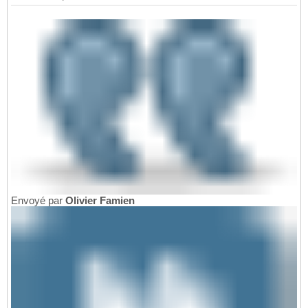
Envoyé par
Olivier Famien