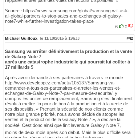
l'appareil et tirer parti des voies de recours disponibles. »
Source : https://news.samsung.com/global/samsung-will-ask-
all-global-partners-to-stop-sales-and-exchanges-of-galaxy-
note7-while-further-investigation-takes-place
6
0
Michael Guilloux
,
le 11/10/2016 à 19h33
#42
Samsung va arrêter définitivement la production et la vente
de Galaxy Note 7
après une catastrophe industrielle qui pourrait lui coûter à
17 milliards $
Après avoir demandé à ses partenaires à travers le monde
http://www.developpez.com/actu/105137/Samsung-va-
demander-a-tous-ses-partenaires-d-arreter-les-ventes-et-
echanges-de-Galaxy-Note-7-par-mesure-de-securite/, y
compris les unités de remplacement, Samsung s'est finalement
résolu à mettre fin pour de bon à la production et à la vente de
ses dispositifs. « Prenant la sécurité de nos clients comme
notre plus grande priorité, nous avons décidé de stopper les
ventes et la production de la Galaxy Note 7 », a déclaré la
société. Cest donc ainsi que finit laventure Galaxy Note 7,
moins de deux mois après son début. Mais le plus difficile sera
de gérer les répercutions de cet échec historique.