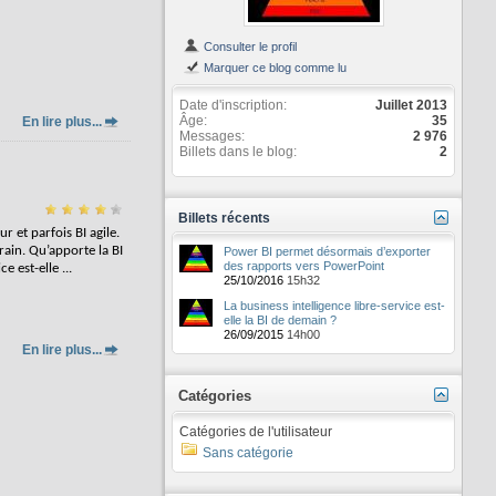
Consulter le profil
Marquer ce blog comme lu
Date d'inscription
Juillet 2013
Âge
35
En lire plus...
Messages
2 976
Billets dans le blog
2
Billets récents
r et parfois BI agile.
rain. Qu’apporte la BI
Power BI permet désormais d’exporter
des rapports vers PowerPoint
ice est-elle
...
25/10/2016
15h32
La business intelligence libre-service est-
elle la BI de demain ?
26/09/2015
14h00
En lire plus...
Catégories
Catégories de l'utilisateur
Sans catégorie