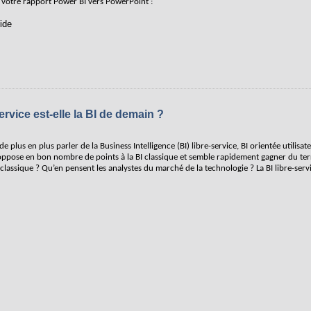
 votre rapport Power BI vers PowerPoint :
ide
ervice est-elle la BI de demain ?
plus en plus parler de la Business Intelligence (BI) libre-service, BI orientée utilisateu
’oppose en bon nombre de points à la BI classique et semble rapidement gagner du ter
I classique ? Qu’en pensent les analystes du marché de la technologie ? La BI libre-serv