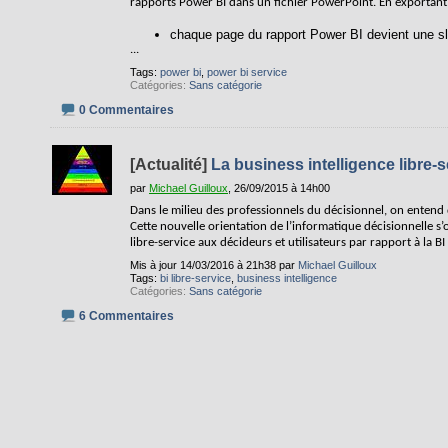
rapports Power BI dans un fichier PowerPoint. En exportant
chaque page du rapport Power BI devient une sl
...
Tags:
power bi
,
power bi service
Catégories
Sans catégorie
0 Commentaires
[Actualité]
La business intelligence libre-s
par
Michael Guilloux
, 26/09/2015 à 14h00
Dans le milieu des professionnels du décisionnel, on entend de 
Cette nouvelle orientation de l’informatique décisionnelle s
libre-service aux décideurs et utilisateurs par rapport à la B
Mis à jour 14/03/2016 à 21h38 par
Michael Guilloux
Tags:
bi libre-service
,
business intelligence
Catégories
Sans catégorie
6 Commentaires