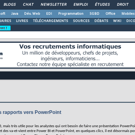
BLOGS
CHAT
NEWSLETTER
EMPLOI
ÉTUDES
DROIT
oft
Java
Dév. Web
EDI
Programmation
SGBD
Office
Mobiles
AIRES
LIVRES
TÉLÉCHARGEMENTS
SOURCES
DÉBATS
WIKI
DIC
ent !
s rapports vers PowerPoint
é, mais très utile pour les analystes qui ont besoin de faire une présentation PowerPo
t des va-et-vient entre Power BI et PowerPoint, en quelques clics, il est désormais po