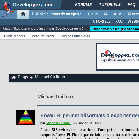
FORUMS
TUTORIELS
FAQ
DI/DSI Solutions d'entreprise
Cloud
IA
ALM
Micros
TUTORIELS
FAQ
WEBIN
Vous n'êtes pas encore inscrit sur Developpez.com ?
Inscrivez-vous gratuitem
Billets récents
Meilleurs billets
Blog des utilisateurs
Blogs
Michael Guilloux
Michael Guilloux
Power BI permet désormais d’exporter de
par
Michael Guilloux
, 25/10/2016 à 15h32
Power BI Service vient de se doter d’une petite fonctionnalit
rapports Power BI. Plutôt que de faire des captures d’écran e