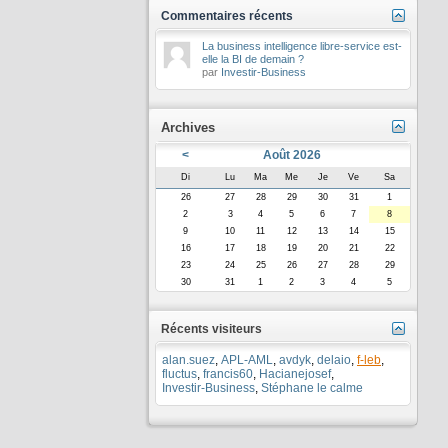
Commentaires récents
La business intelligence libre-service est-
elle la BI de demain ?
par
Investir-Business
Archives
<
Août 2026
Di
Lu
Ma
Me
Je
Ve
Sa
26
27
28
29
30
31
1
2
3
4
5
6
7
8
9
10
11
12
13
14
15
16
17
18
19
20
21
22
23
24
25
26
27
28
29
30
31
1
2
3
4
5
Récents visiteurs
alan.suez
,
APL-AML
,
avdyk
,
delaio
,
f-leb
,
fluctus
,
francis60
,
Hacianejosef
,
Investir-Business
,
Stéphane le calme