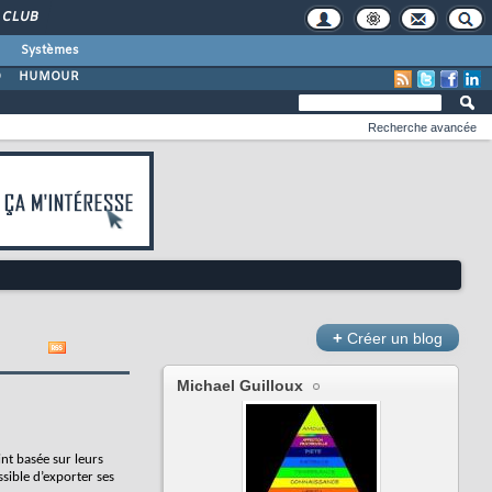
CLUB
Systèmes
O
HUMOUR
Recherche avancée
+
Créer un blog
Michael Guilloux
int basée sur leurs
ssible d’exporter ses