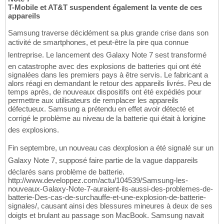
T-Mobile et AT&T suspendent également la vente de ces
appareils
Samsung traverse décidément sa plus grande crise dans son
activité de smartphones, et peut-être la pire qua connue
lentreprise. Le lancement des Galaxy Note 7 sest transformé
en catastrophe avec des explosions de batteries qui ont été
signalées dans les premiers pays à être servis. Le fabricant a
alors réagi en demandant le retour des appareils livrés. Peu de
temps après, de nouveaux dispositifs ont été expédiés pour
permettre aux utilisateurs de remplacer les appareils
défectueux. Samsung a prétendu en effet avoir détecté et
corrigé le problème au niveau de la batterie qui était à lorigine
des explosions.
Fin septembre, un nouveau cas dexplosion a été signalé sur un
Galaxy Note 7, supposé faire partie de la vague dappareils
déclarés sans problème de batterie.
http://www.developpez.com/actu/104539/Samsung-les-
nouveaux-Galaxy-Note-7-auraient-ils-aussi-des-problemes-de-
batterie-Des-cas-de-surchauffe-et-une-explosion-de-batterie-
signales/, causant ainsi des blessures mineures à deux de ses
doigts et brulant au passage son MacBook. Samsung navait