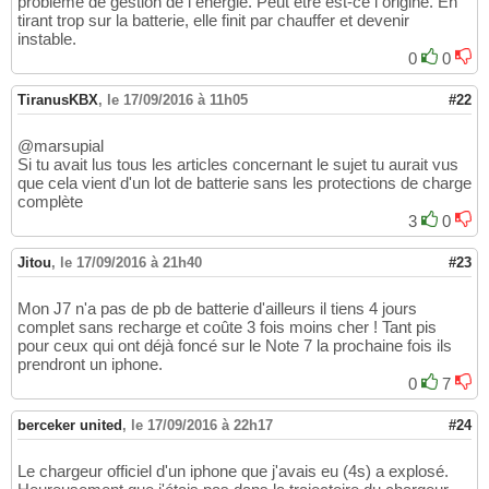
probleme de gestion de l energie. Peut etre est-ce l origine. En
tirant trop sur la batterie, elle finit par chauffer et devenir
instable.
0
0
TiranusKBX
,
le 17/09/2016 à 11h05
#22
@marsupial
Si tu avait lus tous les articles concernant le sujet tu aurait vus
que cela vient d'un lot de batterie sans les protections de charge
complète
3
0
Jitou
,
le 17/09/2016 à 21h40
#23
Mon J7 n'a pas de pb de batterie d'ailleurs il tiens 4 jours
complet sans recharge et coûte 3 fois moins cher ! Tant pis
pour ceux qui ont déjà foncé sur le Note 7 la prochaine fois ils
prendront un iphone.
0
7
berceker united
,
le 17/09/2016 à 22h17
#24
Le chargeur officiel d'un iphone que j'avais eu (4s) a explosé.