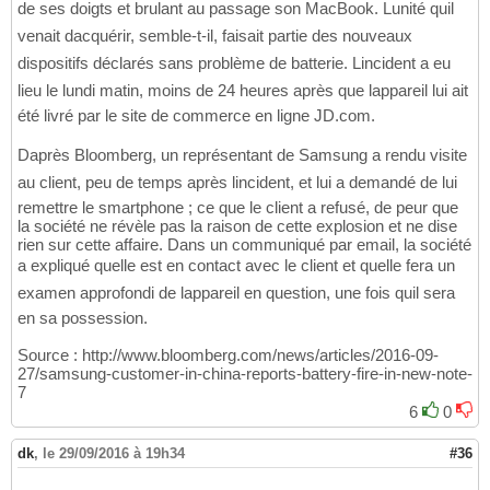
de ses doigts et brulant au passage son MacBook. Lunité quil
venait dacquérir, semble-t-il, faisait partie des nouveaux
dispositifs déclarés sans problème de batterie. Lincident a eu
lieu le lundi matin, moins de 24 heures après que lappareil lui ait
été livré par le site de commerce en ligne JD.com.
Daprès Bloomberg, un représentant de Samsung a rendu visite
au client, peu de temps après lincident, et lui a demandé de lui
remettre le smartphone ; ce que le client a refusé, de peur que
la société ne révèle pas la raison de cette explosion et ne dise
rien sur cette affaire. Dans un communiqué par email, la société
a expliqué quelle est en contact avec le client et quelle fera un
examen approfondi de lappareil en question, une fois quil sera
en sa possession.
Source : http://www.bloomberg.com/news/articles/2016-09-
27/samsung-customer-in-china-reports-battery-fire-in-new-note-
7
6
0
dk
,
le 29/09/2016 à 19h34
#36