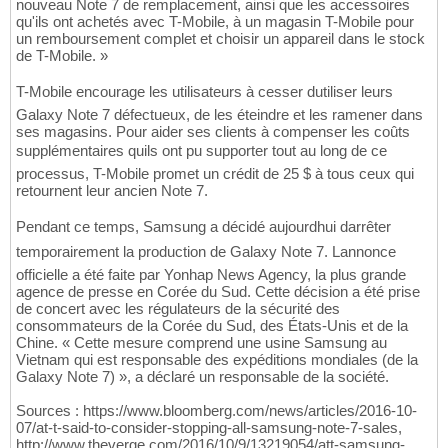
nouveau Note 7 de remplacement, ainsi que les accessoires
qu'ils ont achetés avec T-Mobile, à un magasin T-Mobile pour
un remboursement complet et choisir un appareil dans le stock
de T-Mobile. »
T-Mobile encourage les utilisateurs à cesser dutiliser leurs
Galaxy Note 7 défectueux, de les éteindre et les ramener dans
ses magasins. Pour aider ses clients à compenser les coûts
supplémentaires quils ont pu supporter tout au long de ce
processus, T-Mobile promet un crédit de 25 $ à tous ceux qui
retournent leur ancien Note 7.
Pendant ce temps, Samsung a décidé aujourdhui darrêter
temporairement la production de Galaxy Note 7. Lannonce
officielle a été faite par Yonhap News Agency, la plus grande
agence de presse en Corée du Sud. Cette décision a été prise
de concert avec les régulateurs de la sécurité des
consommateurs de la Corée du Sud, des États-Unis et de la
Chine. « Cette mesure comprend une usine Samsung au
Vietnam qui est responsable des expéditions mondiales (de la
Galaxy Note 7) », a déclaré un responsable de la société.
Sources : https://www.bloomberg.com/news/articles/2016-10-
07/at-t-said-to-consider-stopping-all-samsung-note-7-sales,
http://www.theverge.com/2016/10/9/13219054/att-samsung-