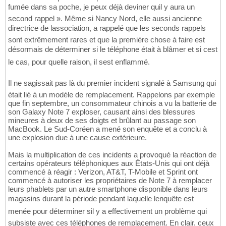
fumée dans sa poche, je peux déjà deviner quil y aura un
second rappel ». Même si Nancy Nord, elle aussi ancienne
directrice de lassociation, a rappelé que les seconds rappels
sont extrêmement rares et que la première chose à faire est
désormais de déterminer si le téléphone était à blâmer et si cest
le cas, pour quelle raison, il sest enflammé.
Il ne sagissait pas là du premier incident signalé à Samsung qui
était lié à un modèle de remplacement. Rappelons par exemple
que fin septembre, un consommateur chinois a vu la batterie de
son Galaxy Note 7 exploser, causant ainsi des blessures
mineures à deux de ses doigts et brûlant au passage son
MacBook. Le Sud-Coréen a mené son enquête et a conclu à
une explosion due à une cause extérieure.
Mais la multiplication de ces incidents a provoqué la réaction de
certains opérateurs téléphoniques aux États-Unis qui ont déjà
commencé à réagir : Verizon, AT&T, T-Mobile et Sprint ont
commencé à autoriser les propriétaires de Note 7 à remplacer
leurs phablets par un autre smartphone disponible dans leurs
magasins durant la période pendant laquelle lenquête est
menée pour déterminer sil y a effectivement un problème qui
subsiste avec ces téléphones de remplacement. En clair, ceux