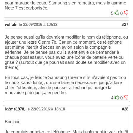
pour marquer le coup. Samsung s'en remettra, mais la gamme
Note 7 est carbonisée.
5
0
vohufr
,
le 22/09/2016 à 13h12
#27
Je pense aussi qu'ils devraient modifier le nom du téléphone. ou
ajouter une lettre Genre 7b. Car en ce moment, ce téléphone
est même interdit d'accès en avion selon la compagnie
aérienne. Je ne pense pas qu'ils aient envie de demander à
chaque possesseur, vous avez une icône de batterie verte ou
grise ? (surtout que ça pourrait sans doute se modifier avec un
thème)
En tous cas, je félicite Samsung (même s'ils n'avaient pas trop
le choix sans doute), qui ose faire le nécessaire, jusqu'à faire
chier l"utilisateur, afin de pousser à l'échange, malgré la
mauvaise pub que ça engendre.
4
0
lc2ms1978
,
le 22/09/2016 à 18h10
#28
Bonjour,
Je comptais acheter ce téléphone. Mais finalement je vais plutôt