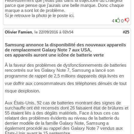
Heureusement que j'étais pas dans la trajectoire du chargeur
parce que pense que j'aurais une belle marque. Donc chaque
marque a sont lot de problème.
Si je retrouve la photo je le poste ici.
4
0
Olivier Famien
,
le 22/09/2016 à 02h54
#25
Samsung annonce la disponibilité des nouveaux appareils
de remplacement Galaxy Note 7 aux USA,
ces appareils auront une icône de batterie verte
À la faveur des problèmes de dysfonctionnements de batteries
rencontrés sur les Galaxy Note 7, Samsung a lancé son
programme de rappel de 2,5 millions dappareils déjà livrés en
vue doffrir aux consommateurs des téléphones dénués de tout
risque dexplosion.
Aux États-Unis, 92 cas de batteries montrant des signes de
surchauffe ont été recensés dont 26 faisaient état de brûlures et
55 étaient liés à des dégâts matériels. Face à tous ces cas
relatant des problèmes évidents au niveau de la batterie du
dernier modèle de la famille Galaxy Note, Samsung a
également procédé au rappel des Galaxy Note 7 vendus aux
États-Unis avant le 15 septembre.