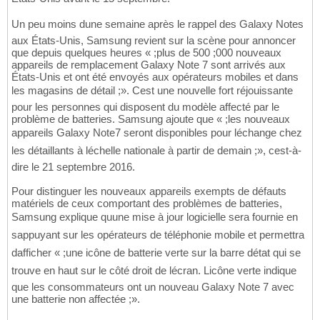
Un peu moins dune semaine après le rappel des Galaxy Notes
aux États-Unis, Samsung revient sur la scène pour annoncer
que depuis quelques heures « ;plus de 500 ;000 nouveaux
appareils de remplacement Galaxy Note 7 sont arrivés aux
États-Unis et ont été envoyés aux opérateurs mobiles et dans
les magasins de détail ;». Cest une nouvelle fort réjouissante
pour les personnes qui disposent du modèle affecté par le
problème de batteries. Samsung ajoute que « ;les nouveaux
appareils Galaxy Note7 seront disponibles pour léchange chez
les détaillants à léchelle nationale à partir de demain ;», cest-à-
dire le 21 septembre 2016.
Pour distinguer les nouveaux appareils exempts de défauts
matériels de ceux comportant des problèmes de batteries,
Samsung explique quune mise à jour logicielle sera fournie en
sappuyant sur les opérateurs de téléphonie mobile et permettra
dafficher « ;une icône de batterie verte sur la barre détat qui se
trouve en haut sur le côté droit de lécran. Licône verte indique
que les consommateurs ont un nouveau Galaxy Note 7 avec
une batterie non affectée ;».