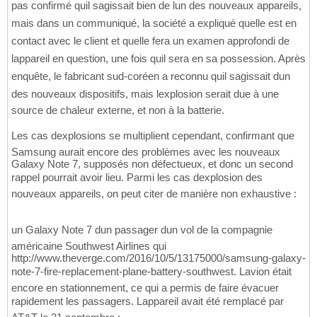
pas confirmé quil sagissait bien de lun des nouveaux appareils,
mais dans un communiqué, la société a expliqué quelle est en
contact avec le client et quelle fera un examen approfondi de
lappareil en question, une fois quil sera en sa possession. Après
enquête, le fabricant sud-coréen a reconnu quil sagissait dun
des nouveaux dispositifs, mais lexplosion serait due à une
source de chaleur externe, et non à la batterie.
Les cas dexplosions se multiplient cependant, confirmant que
Samsung aurait encore des problèmes avec les nouveaux
Galaxy Note 7, supposés non défectueux, et donc un second
rappel pourrait avoir lieu. Parmi les cas dexplosion des
nouveaux appareils, on peut citer de manière non exhaustive :
un Galaxy Note 7 dun passager dun vol de la compagnie
américaine Southwest Airlines qui
http://www.theverge.com/2016/10/5/13175000/samsung-galaxy-
note-7-fire-replacement-plane-battery-southwest. Lavion était
encore en stationnement, ce qui a permis de faire évacuer
rapidement les passagers. Lappareil avait été remplacé par