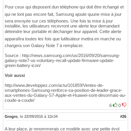
Pour ceux qui disposent dun téléphone qui doit être échangé et
qui ne lont pas encore fait, Samsung ajoute quune mise à jour
sera envoyée sur ces téléphones. Une fois la mise à jour
installée, les utilisateurs recevront une alerte leur demandant
déteindre leur portable et déchanger leur appareil. Cette alerte
apparaîtra toutes les fois que lutilisateur mettra en marche ou
chargera son Galaxy Note 7 à remplacer.
Source : http://news.samsung.com/us/2016/09/20/samsung-
galaxy-note7-us-voluntary-recall-update-firmware-update-
green-battery-icon/
Voir aussi
http://www.developpez.com/actu/101859/Ventes-de-
smartphones-Samsung-renforce-sa-position-de-leader-grace-
aux-ventes-du-Galaxy-S7-Apple-et-Huawei-sont-desormais-au-
coude-a-coude/
6
0
Grogro
,
le 22/09/2016 à 11h34
#26
A leur place, je renommerais ce modèle avec une petite évol