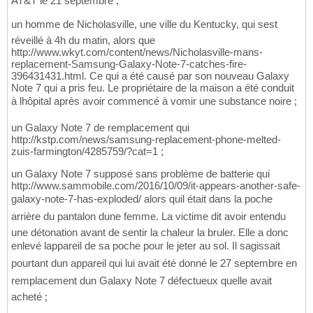
AT&T le 21 septembre ;
un homme de Nicholasville, une ville du Kentucky, qui sest
réveillé à 4h du matin, alors que
http://www.wkyt.com/content/news/Nicholasville-mans-
replacement-Samsung-Galaxy-Note-7-catches-fire-
396431431.html. Ce qui a été causé par son nouveau Galaxy
Note 7 qui a pris feu. Le propriétaire de la maison a été conduit
à lhôpital après avoir commencé à vomir une substance noire ;
un Galaxy Note 7 de remplacement qui
http://kstp.com/news/samsung-replacement-phone-melted-
zuis-farmington/4285759/?cat=1 ;
un Galaxy Note 7 supposé sans problème de batterie qui
http://www.sammobile.com/2016/10/09/it-appears-another-safe-
galaxy-note-7-has-exploded/ alors quil était dans la poche
arrière du pantalon dune femme. La victime dit avoir entendu
une détonation avant de sentir la chaleur la bruler. Elle a donc
enlevé lappareil de sa poche pour le jeter au sol. Il sagissait
pourtant dun appareil qui lui avait été donné le 27 septembre en
remplacement dun Galaxy Note 7 défectueux quelle avait
acheté ;