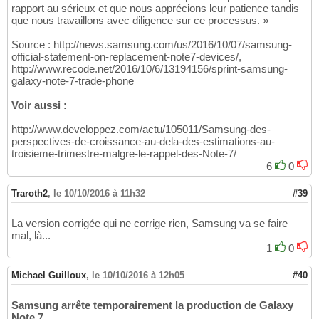
rapport au sérieux et que nous apprécions leur patience tandis
que nous travaillons avec diligence sur ce processus. »
Source : http://news.samsung.com/us/2016/10/07/samsung-
official-statement-on-replacement-note7-devices/,
http://www.recode.net/2016/10/6/13194156/sprint-samsung-
galaxy-note-7-trade-phone
Voir aussi :
http://www.developpez.com/actu/105011/Samsung-des-
perspectives-de-croissance-au-dela-des-estimations-au-
troisieme-trimestre-malgre-le-rappel-des-Note-7/
6
0
Traroth2
,
le 10/10/2016 à 11h32
#39
La version corrigée qui ne corrige rien, Samsung va se faire
mal, là...
1
0
Michael Guilloux
,
le 10/10/2016 à 12h05
#40
Samsung arrête temporairement la production de Galaxy
Note 7