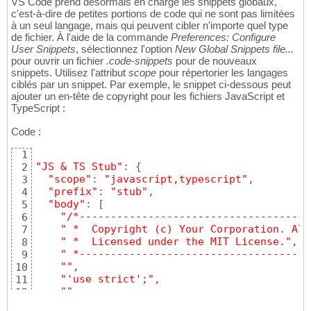
VS Code prend désormais en charge les snippets globaux,
c'est-à-dire de petites portions de code qui ne sont pas limitées
à un seul langage, mais qui peuvent cibler n'importe quel type
de fichier. À l'aide de la commande
Preferences: Configure
User Snippets
, sélectionnez l'option
New Global Snippets file...
pour ouvrir un fichier
.code-snippets
pour de nouveaux
snippets. Utilisez l'attribut
scope
pour répertorier les langages
ciblés par un snippet. Par exemple, le snippet ci-dessous peut
ajouter un en-tête de copyright pour les fichiers JavaScript et
TypeScript :
Code :
1
"JS & TS Stub"
: 
{
2
"scope"
: 
"javascript,typescript"
,

3
"prefix"
: 
"stub"
,

4
"body"
: 
[
5
"/*-------------------------------------
6
" *  Copyright (c) Your Corporation. All
7
" *  Licensed under the MIT License."
,

8
" *-------------------------------------
9
""
,

10
"'use strict';"
,

11
""
,

12
"$0"
13