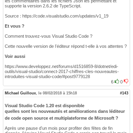
les commentaires dans les fichiers Json les permettant et
supporte la version 2.6.2 de TypeScript.
Source : https://code.visualstudio.com/updates/v1_19
Et vous ?
Comment trouvez-vous Visual Studio Code ?
Cette nouvelle version de l'éditeur répond t-elle à vos attentes ?
Voir aussi
https://www.developpez.net/forums/d1516859-8/dotnet/edi-
outils/visual-studio/connect-2017-chiffres-cles-nouveautes-
introduites-visual-studio-code/#post9779128
6
0
Michael Guilloux
,
le 08/02/2018 à 15h18
#143
Visual Studio Code 1.20 est disponible
quelles sont les nouveautés et améliorations dans léditeur
de code open source et multiplateforme de Microsoft ?
Après une pause d'un mois pour profiter des fêtes de fin