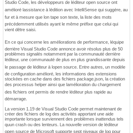
Studio Code, les développeurs de léditeur open source ont
amélioré lassistance à lédition avec IntelliSense qui suggère, au
fur et à mesure que lon tape son texte, la liste des mots
précédemment utilisés ayant le même préfixe que celui qui
vient dêtre saisi.
En ce qui concerne les améliorations de performance, léquipe
derrière Visual Studio Code annonce avoir résolus plus de 50
problèmes signalés notamment par la communauté derrière
léditeur, une communauté de plus en plus grandissante depuis
le passage de léditeur à lopen source. Entre autres, un modèle
de configuration amélioré, les informations des extensions
stockées en cache dans des fichiers package.json, la création
des processus helper ainsi que lamélioration du chargement
des fichiers ont permis de rendre léditeur plus rapide au
démarrage.
La version 1.19 de Visual Studio Code permet maintenant de
créer des fichiers de log des activités apportant une aide
importante lorsque surviennent des problèmes inattendus tels
quun crash ou des lenteurs. La nouvelle version de léditeur
open source de Microsoft supporte sept niveaux de log pour