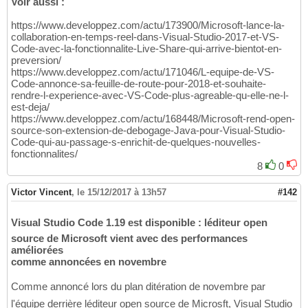
Voir aussi :
https://www.developpez.com/actu/173900/Microsoft-lance-la-
collaboration-en-temps-reel-dans-Visual-Studio-2017-et-VS-
Code-avec-la-fonctionnalite-Live-Share-qui-arrive-bientot-en-
preversion/
https://www.developpez.com/actu/171046/L-equipe-de-VS-
Code-annonce-sa-feuille-de-route-pour-2018-et-souhaite-
rendre-l-experience-avec-VS-Code-plus-agreable-qu-elle-ne-l-
est-deja/
https://www.developpez.com/actu/168448/Microsoft-rend-open-
source-son-extension-de-debogage-Java-pour-Visual-Studio-
Code-qui-au-passage-s-enrichit-de-quelques-nouvelles-
fonctionnalites/
8
0
Victor Vincent
,
le 15/12/2017 à 13h57
#142
Visual Studio Code 1.19 est disponible : léditeur open
source de Microsoft vient avec des performances
améliorées
comme annoncées en novembre
Comme annoncé lors du plan ditération de novembre par
l'équipe derrière léditeur open source de Microsft, Visual Studio