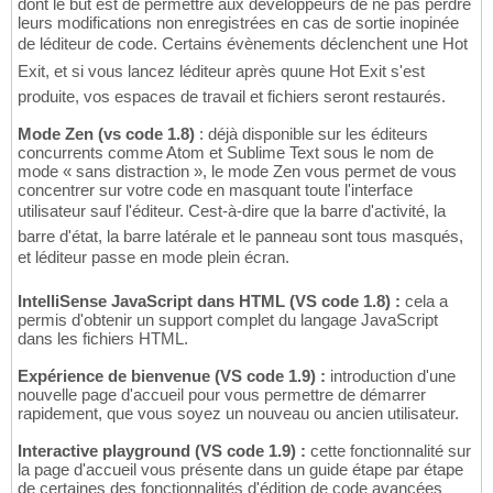
dont le but est de permettre aux développeurs de ne pas perdre
leurs modifications non enregistrées en cas de sortie inopinée
de léditeur de code. Certains évènements déclenchent une Hot
Exit, et si vous lancez léditeur après quune Hot Exit s'est
produite, vos espaces de travail et fichiers seront restaurés.
Mode Zen (vs code 1.8)
: déjà disponible sur les éditeurs
concurrents comme Atom et Sublime Text sous le nom de
mode « sans distraction », le mode Zen vous permet de vous
concentrer sur votre code en masquant toute l'interface
utilisateur sauf l'éditeur. Cest-à-dire que la barre d'activité, la
barre d'état, la barre latérale et le panneau sont tous masqués,
et léditeur passe en mode plein écran.
IntelliSense JavaScript dans HTML (VS code 1.8) :
cela a
permis d'obtenir un support complet du langage JavaScript
dans les fichiers HTML.
Expérience de bienvenue (VS code 1.9) :
introduction d'une
nouvelle page d'accueil pour vous permettre de démarrer
rapidement, que vous soyez un nouveau ou ancien utilisateur.
Interactive playground (VS code 1.9) :
cette fonctionnalité sur
la page d'accueil vous présente dans un guide étape par étape
de certaines des fonctionnalités d'édition de code avancées