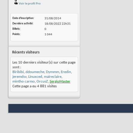
Voir le profil Pro
Date d'inscription
31/08/2014
Dernière activité
18/08/2022
22h31
Billets
0
Points
1 044
Récents visiteurs
Les 10 derniers visiteur(s) sur cette page
sont :
Biribibi
,
ddoumeche
,
Dymmm
,
Eredin
,
jeremdsv
,
Linuxced
,
maireclaire
,
mintho carmo
,
OrcusZ
,
SergioMaster
Cette page a eu
4 881
visites