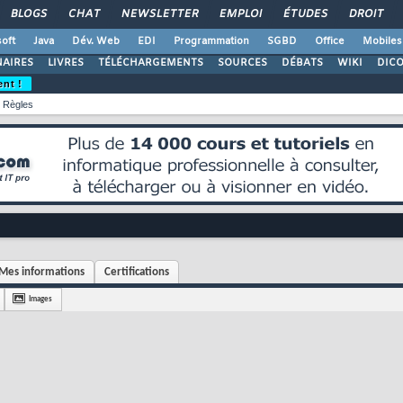
BLOGS
CHAT
NEWSLETTER
EMPLOI
ÉTUDES
DROIT
oft
Java
Dév. Web
EDI
Programmation
SGBD
Office
Mobiles
AIRES
LIVRES
TÉLÉCHARGEMENTS
SOURCES
DÉBATS
WIKI
DIC
ent !
Règles
Mes informations
Certifications
Images