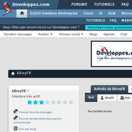
FORUMS
TUTORIELS
FAQ
DI/DSI Solutions d'entreprise
Cloud
IA
ALM
Micros
TUTORIELS
FAQ
WEBIN
Vous n'êtes pas encore inscrit sur Developpez.com ?
Inscrivez-vous gratuitem
Derniers messages
Actions
Réseau social
Blogs
Agenda
Chat
kilroyFR
Activité de kilroyFR
kilroyFR
Membre très actif
Tout
kilroyFR
Amis
Pas d'activité récente
Trouver tous les messages
Trouver les dernières discussions
commencées
Voir son blog