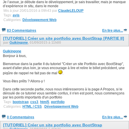
Je l’avoue, je débute dans le développement, je sais travailler, mais je manque
d’expérience in situ, dans le monde
Mis à jour 20/01/2016 à 09h43 par
ClaudeLELOUP
Tags:
avis
Catégories:
Développement Web
83 Commentaires
En lire plus...
[TUTORIEL] Créer un site portfolio avec BootStrap [PARTIE II]
par
Guikingone
, 01/09/2015 à 11h00
Guikingone
Bonjour à tous,
Bienvenue dans la partie II du tutoriel "Créer un site Portfolio avec BootStrap",
avant d'aller plus loin, je vous encourage à lire et relire le billet précédent, une
piqûre de rappel ne fait pas de mal
.
Vous êtes prêts ? Allons-y !
Dans cette seconde partie, nous nous intéresserons à la page A Propos, si le
déroulé de ce tutoriel vous semble confus, il n'en est point, nous commençons
par les points importants d'un portfolio
Tags:
bootstrap
,
css3
,
html5
,
portfolio
Catégories:
HTML / CSS
,
Développement Web
0 Commentaires
En lire plus...
[TUTORIEL] Créer un site portfolio avec BootStrap