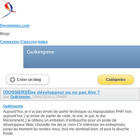
Developpez.com
Blogs
Connexion
S'inscrire
Index
Guikingone
Créer un blog
Catégories
[DOSSIER][Être développeur ou ne pas être ?
par
Guikingone
, 19/01/2016 à 19h08
Guikingone
Aujourd’hui, je n’ai pas envie de parler technique ou manipulation PHP, non,
aujourd’hui, j’ai envie de parler de code, le vrai, le pur, le dur.
Récemment, j’ai obtenu un entretien d’embauche pour un poste de
développeur Web, chouette me dis-je, mon CV intéresse les entreprises,
jusqu’au moment du rendez-vous, tout me semblait bien, et puis la douche
froide.