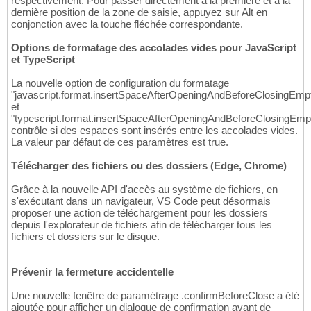
respectivement. Pour passer directement à la première et à la
dernière position de la zone de saisie, appuyez sur Alt en
conjonction avec la touche fléchée correspondante.
Options de formatage des accolades vides pour JavaScript
et TypeScript
La nouvelle option de configuration du formatage
"javascript.format.insertSpaceAfterOpeningAndBeforeClosingEmp
et
"typescript.format.insertSpaceAfterOpeningAndBeforeClosingEm
contrôle si des espaces sont insérés entre les accolades vides.
La valeur par défaut de ces paramètres est true.
Télécharger des fichiers ou des dossiers (Edge, Chrome)
Grâce à la nouvelle API d'accès au système de fichiers, en
s'exécutant dans un navigateur, VS Code peut désormais
proposer une action de téléchargement pour les dossiers
depuis l'explorateur de fichiers afin de télécharger tous les
fichiers et dossiers sur le disque.
Prévenir la fermeture accidentelle
Une nouvelle fenêtre de paramétrage .confirmBeforeClose a été
ajoutée pour afficher un dialogue de confirmation avant de