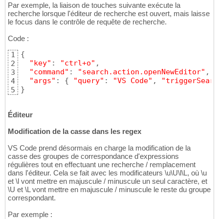
Par exemple, la liaison de touches suivante exécute la
recherche lorsque l'éditeur de recherche est ouvert, mais laisse
le focus dans le contrôle de requête de recherche.
Code :
{
1
"key"
: 
"ctrl+o"
,

2
"command"
: 
"search.action.openNewEditor"
,

3
"args"
: 
{
"query"
: 
"VS Code"
, 
"triggerSearc
4
}
5
Éditeur
Modification de la casse dans les regex
VS Code prend désormais en charge la modification de la
casse des groupes de correspondance d'expressions
régulières tout en effectuant une recherche / remplacement
dans l'éditeur. Cela se fait avec les modificateurs \u\U\l\L, où \u
et \l vont mettre en majuscule / minuscule un seul caractère, et
\U et \L vont mettre en majuscule / minuscule le reste du groupe
correspondant.
Par exemple :