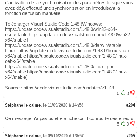
d'activation de la synchronisation des paramètres lorsque vous
avez déjà effectué une synchronisation en introduisant la
fonction de fusion manuelle.
Télécharger Visual Studio Code 1.48 (Windows:
https://update.code.visualstudio.com/1.48.0/win32-x64-
user/stable https://update.code.visualstudio.com/1.48.0/win32-
x64/stable |
https://update.code.visualstudio.com/1.48.0/darwin/stable |
Linux: https://update.code.visualstudio.com/1.48.0/linux-snap-
x64/stable https://update.code.visualstudio.com/1.48.0/linux-
deb-x64/stable
https://update.code.visualstudio.com/1.48.0/linux-rpm-
x64/stable https://update.code.visualstudio.com/1.48.0/linux-
x64/stable)
Source : https://code.visualstudio.com/updates/v1_48
6
0
Stéphane le calme
,
le 11/09/2020 à 14h58
#204
Ce message n'a pas pu être affiché car il comporte des erreurs.
5
0
Stéphane le calme
,
le 09/10/2020 à 13h57
#205