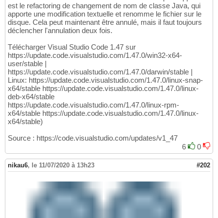
est le refactoring de changement de nom de classe Java, qui
apporte une modification textuelle et renomme le fichier sur le
disque. Cela peut maintenant être annulé, mais il faut toujours
déclencher l'annulation deux fois.
Télécharger Visual Studio Code 1.47 sur
https://update.code.visualstudio.com/1.47.0/win32-x64-
user/stable |
https://update.code.visualstudio.com/1.47.0/darwin/stable |
Linux: https://update.code.visualstudio.com/1.47.0/linux-snap-
x64/stable https://update.code.visualstudio.com/1.47.0/linux-
deb-x64/stable
https://update.code.visualstudio.com/1.47.0/linux-rpm-
x64/stable https://update.code.visualstudio.com/1.47.0/linux-
x64/stable)
Source : https://code.visualstudio.com/updates/v1_47
6
0
nikau6
,
le 11/07/2020 à 13h23
#202