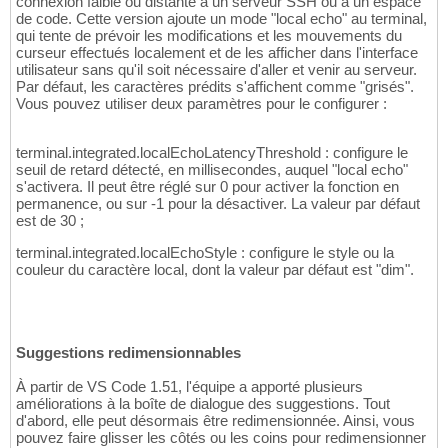
connexion faible ou distante à un serveur SSH ou à un espace
de code. Cette version ajoute un mode "local echo" au terminal,
qui tente de prévoir les modifications et les mouvements du
curseur effectués localement et de les afficher dans l'interface
utilisateur sans qu'il soit nécessaire d'aller et venir au serveur.
Par défaut, les caractères prédits s'affichent comme "grisés".
Vous pouvez utiliser deux paramètres pour le configurer :
terminal.integrated.localEchoLatencyThreshold : configure le
seuil de retard détecté, en millisecondes, auquel "local echo"
s'activera. Il peut être réglé sur 0 pour activer la fonction en
permanence, ou sur -1 pour la désactiver. La valeur par défaut
est de 30 ;
terminal.integrated.localEchoStyle : configure le style ou la
couleur du caractère local, dont la valeur par défaut est "dim".
Suggestions redimensionnables
À partir de VS Code 1.51, l'équipe a apporté plusieurs
améliorations à la boîte de dialogue des suggestions. Tout
d'abord, elle peut désormais être redimensionnée. Ainsi, vous
pouvez faire glisser les côtés ou les coins pour redimensionner