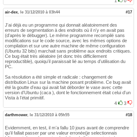
1
0
air-dex
,
le 31/12/2010 à 03h44
#17
J'ai déjà eu un programme qui donnait aléatoirement des
erreurs de segmentation à des endroits où il n'y en avait pas
(d'après le débugger). Le même programme recompilé sans
modifications sur le code source, avec les mêmes options de
compilation et sur une autre machine de même configuration
(Ubuntu 32 bits) marchait sans problème aux endroits critiques.
Ce bug était très aléatoire (et donc très difficilement
reproductible), quoiqu'il paraissait lié au temps d'utilisation du
PC.
Sa résolution a été simple et radicale : changement de
distribution Linux sur la machine posant problème. Ce bug avait
été la goutte d'eau qui avait fait déborder le vase avec cette
version d'Ubuntu (caca ), dont le fonctionnement était celui d'un
Vista à l'état primitif.
4
3
darthmower
,
le 31/12/2010 à 05h55
#18
Evidemment, en test, il m'a fallu 10 jours avant de comprendre
qu'il fallait passer par une valeur erronée(je selectionnais