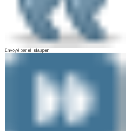
Envoyé par
el_slapper