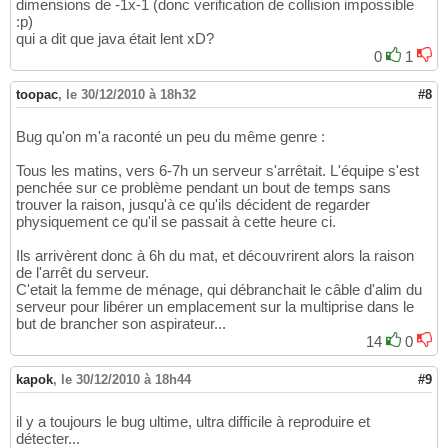
dimensions de -1x-1 (donc verification de collision impossible
:p)
qui a dit que java était lent xD?
0
1
toopac
,
le 30/12/2010 à 18h32
#8
Bug qu'on m'a raconté un peu du même genre :
Tous les matins, vers 6-7h un serveur s'arrêtait. L'équipe s'est
penchée sur ce problème pendant un bout de temps sans
trouver la raison, jusqu'à ce qu'ils décident de regarder
physiquement ce qu'il se passait à cette heure ci.
Ils arrivèrent donc à 6h du mat, et découvrirent alors la raison
de l'arrêt du serveur.
C'etait la femme de ménage, qui débranchait le câble d'alim du
serveur pour libérer un emplacement sur la multiprise dans le
but de brancher son aspirateur...
14
0
kapok
,
le 30/12/2010 à 18h44
#9
il y a toujours le bug ultime, ultra difficile à reproduire et
détecter...