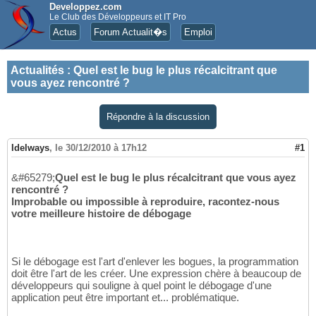
Developpez.com
Le Club des Développeurs et IT Pro
Actus
Forum Actualit�s
Emploi
Actualités
:
Quel est le bug le plus récalcitrant que
vous ayez rencontré ?
Répondre à la discussion
Idelways
,
le 30/12/2010 à 17h12
#1
&#65279;
Quel est le bug le plus récalcitrant que vous ayez
rencontré ?
Improbable ou impossible à reproduire, racontez-nous
votre meilleure histoire de débogage
Si le débogage est l'art d'enlever les bogues, la programmation
doit être l'art de les créer. Une expression chère à beaucoup de
développeurs qui souligne à quel point le débogage d'une
application peut être important et... problématique.