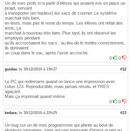
Un de mes profs m'a parlé d'élèves qui avaient mis en place un
projet, servant
à transporter (en hauteur) les sacs de courrier. Le système
marchait très bien,
en tests, mais pas le reste du temps. Les élèves ont refait des
tests, ça
marchait à nouveau très bien. Plus tard, ils ont observé les
employés pendant
qu'ils accrochaient les sacs : au lieu de le mettre correctement,
ils donnaient
un coup dans le sac, après l'avoir accroché.
0
0
guidav
,
le 30/12/2010 à 19h37
#12
Le PC qui redémarre quand on lance une impression avec
Lotus 123. Reproductible, mais jamais résolu, et TRES
agaçant.
Mais ça imprimait quand même
0
0
kedare
,
le 30/12/2010 à 22h25
#13
Un bug sur un de mes programmes qui plante au bout de
plusieurs semaines, sans aucune message d'erreur ni rien au