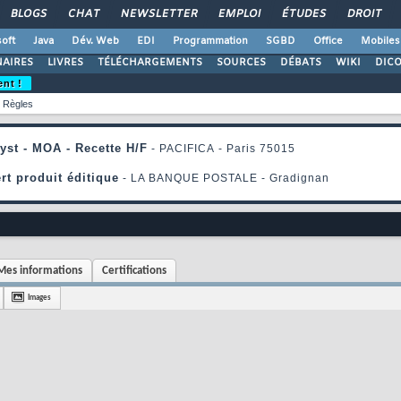
BLOGS
CHAT
NEWSLETTER
EMPLOI
ÉTUDES
DROIT
oft
Java
Dév. Web
EDI
Programmation
SGBD
Office
Mobiles
AIRES
LIVRES
TÉLÉCHARGEMENTS
SOURCES
DÉBATS
WIKI
DIC
ent !
Règles
Mes informations
Certifications
Images