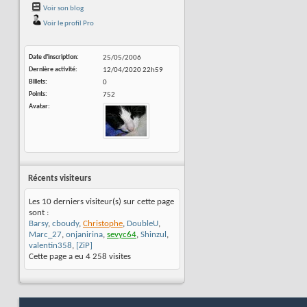
Voir son blog
Voir le profil Pro
Date d'inscription
25/05/2006
Dernière activité
12/04/2020
22h59
Billets
0
Points
752
Avatar
Récents visiteurs
Les 10 derniers visiteur(s) sur cette page
sont :
Barsy
,
cboudy
,
Christophe
,
DoubleU
,
Marc_27
,
onjanirina
,
sevyc64
,
Shinzul
,
valentin358
,
[ZiP]
Cette page a eu
4 258
visites