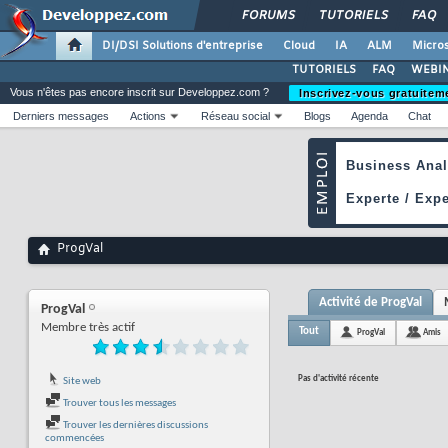
FORUMS
TUTORIELS
FAQ
DI/DSI Solutions d'entreprise
Cloud
IA
ALM
Micros
TUTORIELS
FAQ
WEBIN
Vous n'êtes pas encore inscrit sur Developpez.com ?
Inscrivez-vous gratuitem
Derniers messages
Actions
Réseau social
Blogs
Agenda
Chat
ProgVal
Activité de ProgVal
ProgVal
Membre très actif
Tout
ProgVal
Amis
Pas d'activité récente
Site web
Trouver tous les messages
Trouver les dernières discussions
commencées