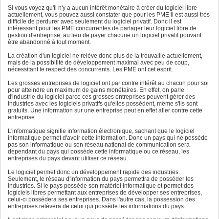
Si vous voyez qu'il n'y a aucun intérêt monétaire à créer du logiciel libre
actuellement, vous pouvez aussi constater que pour les PME il est aussi très
difficile de perdurer avec seulement du logiciel privatif. Donc il est
intéressant pour les PME concurrentes de partager leur logiciel libre de
gestion d'entreprise, au lieu de payer chacune un logiciel privatif pouvant
être abandonné à tout moment.
La création d'un logiciel ne relève donc plus de la trouvaille actuellement,
mais de la possibilité de développement maximal avec peu de coup,
nécessitant le respect des concurrents. Les PME ont cet esprit.
Les grosses entreprises de logiciel ont par contre intérêt au chacun pour soi
pour atteindre un maximum de gains monétaires. En effet, on parle
d'industrie du logiciel parce ces grosses entreprises peuvent gérer des
industries avec les logiciels privatifs qu'elles possèdent, même s'ils sont
gratuits. Une information sur une entreprise peut en effet aller contre cette
entreprise.
L'informatique signifie information électronique, sachant que le logiciel
informatique permet d'avoir cette information. Donc un pays qui ne possède
pas son informatique ou son réseau national de communication sera
dépendant du pays qui possède cette informatique ou ce réseau, les
entreprises du pays devant utiliser ce réseau.
Le logiciel permet donc un développement rapide des industries.
Seulement, le réseau d'information du pays permettra de posséder les
industries. Si le pays possède son matériel informatique et permet des
logiciels libres permettant aux entreprises de développer ses entreprises,
celui-ci possédera ses entreprises. Dans l'autre cas, la possession des
entreprises relèvera de celui qui possède les informations du pays.