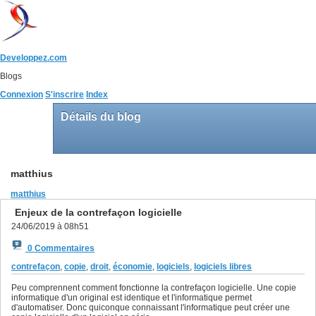
Developpez.com
Blogs
Connexion
S'inscrire
Index
Détails du blog
matthius
matthius
Enjeux de la contrefaçon logicielle
24/06/2019 à 08h51
0 Commentaires
contrefaçon
,
copie
,
droit
,
économie
,
logiciels
,
logiciels libres
Peu comprennent comment fonctionne la contrefaçon logicielle. Une copie
informatique d'un original est identique et l'informatique permet
d'automatiser. Donc quiconque connaissant l'informatique peut créer une