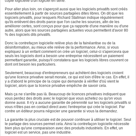
copie logicielle d'un logiciel en série.
Pour aller plus loin, on s'aperçoit aussi que les logiciels privatifs sont créés
essentiellement à partir de sources partagées dites libres. On dit que les
logiciels privatifs, pour lesquels Richard Stallman indique régulièrement
qu'ils enlèvent des droits parce que l'on cache les sources, afin de les
améliorer certes, sont conçus pour que ça rapporte d'une manière ou d'une
autre, alors que les sources partagées actuelles vous permettent d'avoir 80
% des logiciels dits privatifs.
Donc la contrefaçon logicielle relève plus de la fainéantise ou de la
désinformation, au mieux elle relève de la performance. Ainsi, si vous
expliquez à un enfant comment on crée un logiciel, celui-ci s'apercevra que
seuls les logiciels dont a besoin une entreprise nécessitent un paiement
permettant garantie, puisqu'il constatera que les logiciels libres couvrent ce
dont ont besoin les particuliers.
Seulement, beaucoup d'entrepreneurs qui achètent des logiciels croient
qu'une licence privative serait morale, ce qui est loin d'être le cas. En effet, il
y a d'abord le principe de la copie qui demande à vérifier d'où vient le
logiciel, alors que la licence privative empêche de savoir cela.
Mais ça ne s'arrête pas là. Beaucoup de licences privatives indiquent que
vous perdez des droits avec le logiciel que vous achetez ou qu'on vous
donne aussi. Il n'y a aucune garantie de pérennité sur les logiciels privatifs si
vous n'êtes pas en contact direct avec l'entreprise qui crée le logiciel. Par
contre un éditeur pourra négocier une garantie si vous la demandez.
La garantie la plus cruciale est de pouvoir continuer à utiliser le logiciel. Seul
le partage des sources permet cela. Ainsi la contrefaçon logicielle nécessite
bien plus qu'une comparaison avec des produits industriels. En effet, un
logiciel est un service, pas une industrie.