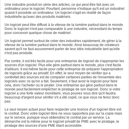
Une industrie produit en série des articles, ce qui peut être fait avec un
ordinateur pour le logiciel. Pourtant, personne n'indique qu'il est un industriel
quand il possède un ordinateur. Un logiciel n'agit en réalité de façon
industrielle qu'avec des produits matériels.
Un logiciel peut être diffusé à la vitesse de la lumière partout dans le monde.
Donc le logiciel n'est pas comparable à une industrie, nécessitant du temps
pour concevoir quelque chose de matériel.
Un logiciel permet surtout de créer des industries rapidement, de gérer à la
vitesse de la lumière partout dans le monde. Ainsi beaucoup de créateurs
savent qu'il ne faut aucunement parler de leur idée industrielle tant qu'elle
n'est pas produite.
Par contre, il est très facile pour une entreprise de logiciel de s'approprier les
sources d'un logiciel. Plus elle gère partout dans le monde, plus c'est facile
d'ailleurs. Il est même facile pour cette entreprise de préparer l'appropriation
de logiciels grâce au privatif. En effet, le seul moyen de vérifier qui a
contrefait des sources est de comparer certaines parties de l'ensemble des
logiciels avec ce qu'on a fait. Seulement, il faut avoir le logiciel pour faire
cela, donc l'acheter ou le pirater. Une entreprise qui gère partout dans le
monde peut facilement empêcher le piratage de son logiciel. Donc si votre
logiciel a une forte valeur monétaire, vous pouvez vous dire qu'il faudra
beaucoup d'argent pour vérifier s'il a été copié, ce que vous ne ferez donc
pas.
Le seul moyen actuel pour faire respecter une licence d'un logiciel libre est
le contrat. Donc votre logiciel libre ne vous rapportera pas sur la copie mais
sur le service, puisque vous obtiendrez le contrat par un service. La
démarche est la même pour le logiciel privatif de PME avec le piratage, le
piratage des sources d'une PME étant accessible.