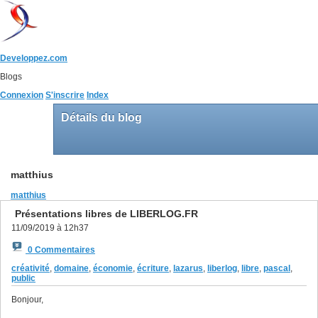
Developpez.com
Blogs
Connexion
S'inscrire
Index
Détails du blog
matthius
matthius
Présentations libres de LIBERLOG.FR
11/09/2019 à 12h37
0 Commentaires
créativité
,
domaine
,
économie
,
écriture
,
lazarus
,
liberlog
,
libre
,
pascal
,
public
Bonjour,