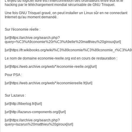
L'enjeu du logiciel libre est l'interconnexion des ordinateurs entre eux et le
hacking par le téléchargement mondial sécurisable de GNU Trisquel.
Une fois GNU Trisquel gravé, on peut installer un Linux sûr en ne connectant
Internet qu'au moment demandé.
Sur l'économie réelle :
[url]https://archive.org/search.php?
query=%C3%A9conomie%20r%C3%A9elle%20matthieu%20giroux[/url]
[url]https://fr.wikibooks.org/wiki/%C3%89conomie/%C3%89conomie_r%C3%A9el
Le nom de domaine economie-reelle.org est en cours de restauration :
[url]https://web.archive.org/web/*/economie-reelle.org[/url]
Pour PSA :
[url]https://web.archive.org/web/*/economiereelle.fr[/url]
Sur Lazarus :
[url]http://liberlog.fr/[/url]
[url]http://lazarus-components.org/[/url]
[url]https://archive.org/search.php?
query=lazarus%20matthieu%20giroux[/url]