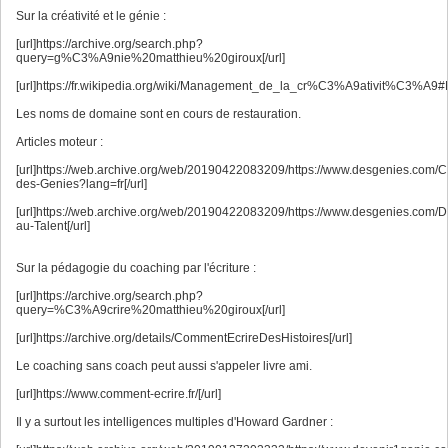
Sur la créativité et le génie :
[url]https://archive.org/search.php?
query=g%C3%A9nie%20matthieu%20giroux[/url]
[url]https://fr.wikipedia.org/wiki/Management_de_la_cr%C3%A9ativit
Les noms de domaine sont en cours de restauration.
Articles moteur :
[url]https://web.archive.org/web/20190422083209/https://www.desgenies.com/C
des-Genies?lang=fr[/url]
[url]https://web.archive.org/web/20190422083209/https://www.desgenies.com/Dr
au-Talent[/url]
Sur la pédagogie du coaching par l'écriture :
[url]https://archive.org/search.php?
query=%C3%A9crire%20matthieu%20giroux[/url]
[url]https://archive.org/details/CommentEcrireDesHistoires[/url]
Le coaching sans coach peut aussi s'appeler livre ami.
[url]https://www.comment-ecrire.fr/[/url]
Il y a surtout les intelligences multiples d'Howard Gardner :