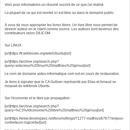
Voici pour informations un résumé succint de ce que j'ai réalisé.
La plupart de ce qui est montré ici est libre ou dans le domaine public.
À vous de vous approprier les livres libres. Un livre libre vous permet de
devenir auteur en le citant comme source. Les auteurs sont devenus des
contributeurs selon DILICOM.
Sur LINUX :
[url]https://fr.wikibooks.org/wiki/Ubuntu[/url]
[url]https://archive.org/search.php?
query=astucieux%20linux%20matthieu%20giroux[/url]
Le nom de domaine aides-informatique.com est en cours de restauration.
Je tiens à signaler que le CA Gulliver représenté par Elias et Arnaud se
moquait du wikibook Ubuntu.
Sur l'économie et le libre par propagation :
[url]https://archive.org/search.php?
query=%C3%A9conomie%20libre%20matthieu%20giroux[/url]
[url]https://www.developpez.net/forums/blogs/71277-matthius/b7677/enjeux-
contrefacon-logicielle/[/url]