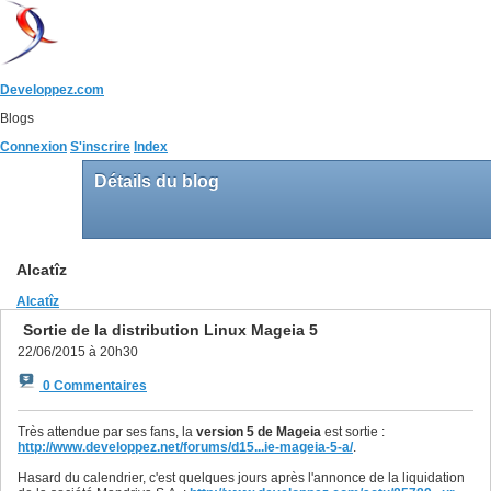
Developpez.com
Blogs
Connexion
S'inscrire
Index
Détails du blog
Alcatîz
Alcatîz
Sortie de la distribution Linux Mageia 5
22/06/2015 à 20h30
0 Commentaires
Très attendue par ses fans, la
version 5 de Mageia
est sortie :
http://www.developpez.net/forums/d15...ie-mageia-5-a/
.
Hasard du calendrier, c'est quelques jours après l'annonce de la liquidation