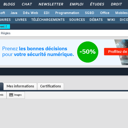
BLOGS
CHAT
NEWSLETTER
EMPLOI
ÉTUDES
DROIT
oft
Java
Dév. Web
EDI
Programmation
SGBD
Office
Mobiles
AIRES
LIVRES
TÉLÉCHARGEMENTS
SOURCES
DÉBATS
WIKI
DIC
ent !
Règles
3
Mes informations
Certifications
mis
Images