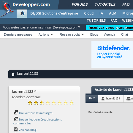
FORUMS
TUTORIELS
FAQ
DI/DSI Solutions d'entreprise
Cloud
IA
ALM
Micros
TUTORIELS
FAQ
WEBIN
Vous n'êtes pas encore inscrit sur Developpez.com ?
Inscrivez-vous gratuitem
Derniers messages
Actions
Réseau social
Blogs
Agenda
Chat
laurent1133
Activité de laurent113
laurent1133
Membre confirmé
Tout
laurent1133
A
Pas d'activité récente
Trouver tous les messages
Trouver les dernières discussions
commencées
Voir son blog