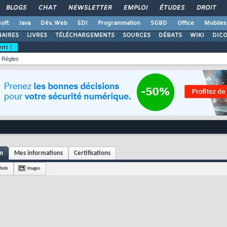
BLOGS
CHAT
NEWSLETTER
EMPLOI
ÉTUDES
DROIT
oft
Java
Dév. Web
EDI
Programmation
SGBD
Office
Mobiles
AIRES
LIVRES
TÉLÉCHARGEMENTS
SOURCES
DÉBATS
WIKI
DIC
ent !
Règles
on
Mes informations
Certifications
Amis
Images