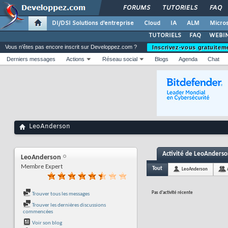
FORUMS
TUTORIELS
FAQ
DI/DSI Solutions d'entreprise
Cloud
IA
ALM
Micros
TUTORIELS
FAQ
WEBIN
Vous n'êtes pas encore inscrit sur Developpez.com ?
Inscrivez-vous gratuitem
Derniers messages
Actions
Réseau social
Blogs
Agenda
Chat
LeoAnderson
Activité de LeoAnders
LeoAnderson
Membre Expert
Tout
LeoAnderson
Pas d'activité récente
Trouver tous les messages
Trouver les dernières discussions
commencées
Voir son blog