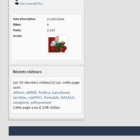
Voir le profil Pro
Date d'inscription
21/09/2004
Billets
0
Points
3 199
Avatar
Récents visiteurs
Les 10 derniers visiteur(s) sur cette page
sont :
altiano
,
dell68
,
ficebra
,
Lana.Bauer
,
larcbleu
,
nadi901
,
Pomalaix
,
RASALO
,
samgione
,
yellopwower
Cette page a eu
6 248
visites