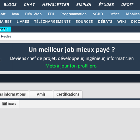
BLOGS
CHAT
NEWSLETTER
EMPLOI
ÉTUDES
DROIT
oft
Java
Dév. Web
EDI
Programmation
SGBD
Office
Mobiles
AIRES
LIVRES
TÉLÉCHARGEMENTS
SOURCES
DÉBATS
WIKI
DIC
ent !
Règles
s informations
Amis
Certifications
Images