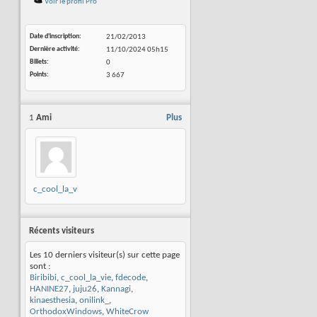
Voir le profil Pro
Date d'inscription
21/02/2013
Dernière activité
11/10/2024
05h15
Billets
0
Points
3 667
1
Ami
Plus
c_cool_la_vie
Récents visiteurs
Les 10 derniers visiteur(s) sur cette page
sont :
Biribibi
,
c_cool_la_vie
,
fdecode
,
HANINE27
,
juju26
,
Kannagi
,
kinaesthesia
,
onilink_
,
OrthodoxWindows
,
WhiteCrow