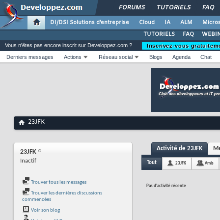
FORUMS
TUTORIELS
FAQ
DI/DSI Solutions d'entreprise
Cloud
IA
ALM
Micros
TUTORIELS
FAQ
WEBIN
Vous n'êtes pas encore inscrit sur Developpez.com ?
Inscrivez-vous gratuitem
Derniers messages
Actions
Réseau social
Blogs
Agenda
Chat
23JFK
Activité de 23JFK
Me
23JFK
Inactif
Tout
23JFK
Amis
Trouver tous les messages
Pas d'activité récente
Trouver les dernières discussions
commencées
Voir son blog