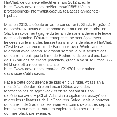
HipChat, ce qui a été effectif en mars 2012 avec le
https://www.developpez.net/forums/d1196979/club-
professionnels-informatique/actualites/atlassian-rachete-
hipchat/.
Mais en 2013, a débuté un autre concurrent : Slack. Et grâce à
de nombreux atouts et une bonne communication marketing,
Slack a rapidement gagné du terrain de sorte à devenir le leader
dans le domaine. D'autres entreprises se sont également
lancées sur le marché, laissant ainsi moins de place à HipChat.
C'est le cas par exemple de Facebook avec Workplace et
Microsoft avec Teams. Microsoft semble le plus sérieux des
concurrents puisque la firme de Redmond dispose d'une base
de 135 millions de clients potentiels, grâce à sa suite Office 365.
Et Microsoft a récemment lancé
https://www.developpez.com/actu/214704 pour attirer
davantage d'utilisateurs.
Face à cette concurrence de plus en plus rude, Atlassian a
riposté l'année dernière en lançant Stride avec des
fonctionnalités de type Slack et en se basant sur son
expérience avec HipChat. Atlassian a également essayé de
migrer les utilisateurs de HipChat vers Stride. Mais le nouveau
concurrent de Slack n'a pas vraiment connu de succès depuis
lors, alors que ses utilisateurs explorent d'autres options,
comme Slack par exemple.