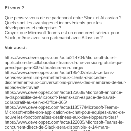
Et vous ?
Que pensez-vous de ce partenariat entre Slack et Atlassian ?
Quels sont les avantages et inconvénients pour les
développeurs et entreprises ?
Croyez que Microsoft Teams est un concurrent sérieux pour
Slack, même avec son partenariat avec Atlassian ?
Voir aussi :
https://www.developpez.com/actu/214704/Microsoft-dote-l-
application-de-collaboration-Teams-d-une-version-gratuite-qui-
prend-jusqu-a-300-utilisateurs-en-charge/
https://www.developpez.com/actu/195402/Slack-certains-
services-premium-permettent-aux-clients-d-acceder-
discretement-aux-conversations-privees-des-membres-de-leur-
espace-de-travail/
https://www.developpez.com/actu/123638/Microsoft-annonce-
la-disponibilite-de-Microsoft-Teams-son-espace-de-travail-
collaboratif-au-sein-d-Office-365/
https://www.developpez.com/actu/118577/Microsoft-Teams-
Microsoft-etoffe-son-application-de-chat-pour-equipes-avec-de-
nouvelles-fonctionnalites-destinees-aux-developpeurs-tiers/
https://www.developpez.com/actu/122039/Microsoft-Teams-le-
concurrent-direct-de-Slack-sera-disponible-le-14-mars-