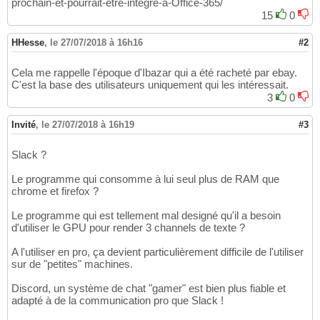
prochain-et-pourrait-etre-integre-a-Office-365/
15
0
HHesse
,
le 27/07/2018 à 16h16
#2
Cela me rappelle l'époque d'Ibazar qui a été racheté par ebay.
C'est la base des utilisateurs uniquement qui les intéressait.
3
0
Invité
,
le 27/07/2018 à 16h19
#3
Slack ?
Le programme qui consomme à lui seul plus de RAM que
chrome et firefox ?
Le programme qui est tellement mal designé qu'il a besoin
d'utiliser le GPU pour render 3 channels de texte ?
A l'utiliser en pro, ça devient particulièrement difficile de l'utiliser
sur de "petites" machines.
Discord, un système de chat "gamer" est bien plus fiable et
adapté à de la communication pro que Slack !