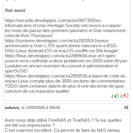
Voir aussi
https://securite.developpez.com/actu/280735/Des-
informaticiens-d-Unix-Heritage-Society-ont-reussi-a-craquer-
les-mots-de-passe-des-premiers-pionniers-d-Unix-notamment-
celui-de-Ken-Thompson/
https://systeme.developpez.com/actu/282053/Joyeux-
anniversaire-a-Unix-L-OS-ayant-donne-naissance-a-BSD-
GNU-Linux-Android-iOS-et-macOS-souffle-sa-50e-bougie/
https://linux.developpez.com/actu/288964/Linux-et-l-open-
source-sera-confronte-a-deux-problemes-en-2020-selon-Bryan-
Lunduke-un-ancien-membre-du-conseil-d-administration-d-
openSUSE/
https://linux.developpez.com/actu/289353/La-base-de-code-du-
noyau-Linux-compte-plus-de-3000-sections-de-commentaires-
TODO-dont-certaines-datent-de-plus-d-une-decennie-de-quoi-
conclure-de-sa-mauvaise-qualite/
4
0
oukourj
,
le 13/03/2020 à 20h18
#2
Avez-vous déjà utilisé FreeNAS et TrueNAS ? Si oui, quelles
ont été vos impressions ?
C'est vraiment excellent. Ca permet de faire du NAS niveau