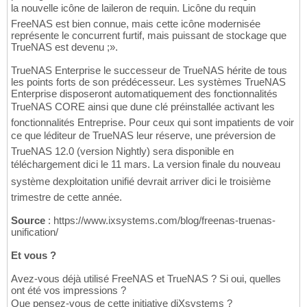
la nouvelle icône de laileron de requin. Licône du requin
FreeNAS est bien connue, mais cette icône modernisée
représente le concurrent furtif, mais puissant de stockage que
TrueNAS est devenu ;».
TrueNAS Enterprise le successeur de TrueNAS hérite de tous
les points forts de son prédécesseur. Les systèmes TrueNAS
Enterprise disposeront automatiquement des fonctionnalités
TrueNAS CORE ainsi que dune clé préinstallée activant les
fonctionnalités Entreprise. Pour ceux qui sont impatients de voir
ce que léditeur de TrueNAS leur réserve, une préversion de
TrueNAS 12.0 (version Nightly) sera disponible en
téléchargement dici le 11 mars. La version finale du nouveau
système dexploitation unifié devrait arriver dici le troisième
trimestre de cette année.
Source
: https://www.ixsystems.com/blog/freenas-truenas-
unification/
Et vous ?
Avez-vous déjà utilisé FreeNAS et TrueNAS ? Si oui, quelles
ont été vos impressions ?
Que pensez-vous de cette initiative diXsystems ?