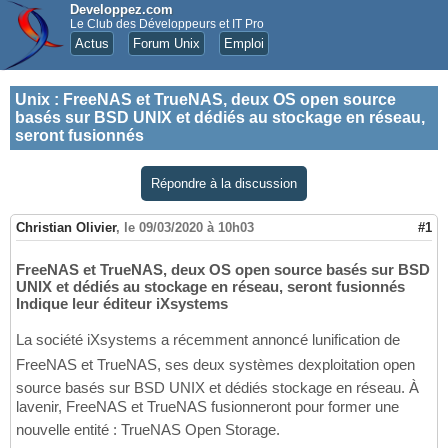
Developpez.com
Le Club des Développeurs et IT Pro
Actus
Forum Unix
Emploi
Unix
:
FreeNAS et TrueNAS, deux OS open source
basés sur BSD UNIX et dédiés au stockage en réseau,
seront fusionnés
Répondre à la discussion
Christian Olivier
,
le 09/03/2020 à 10h03
#1
FreeNAS et TrueNAS, deux OS open source basés sur BSD
UNIX et dédiés au stockage en réseau, seront fusionnés
Indique leur éditeur iXsystems
La société iXsystems a récemment annoncé lunification de
FreeNAS et TrueNAS, ses deux systèmes dexploitation open
source basés sur BSD UNIX et dédiés stockage en réseau. À
lavenir, FreeNAS et TrueNAS fusionneront pour former une
nouvelle entité : TrueNAS Open Storage.