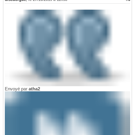
Envoyé par
atha2