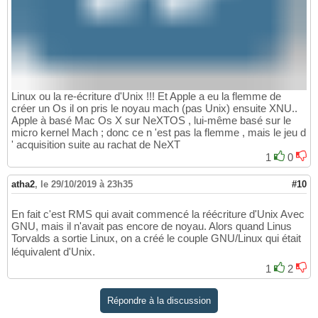
Linux ou la re-écriture d'Unix !!! Et Apple a eu la flemme de
créer un Os il on pris le noyau mach (pas Unix) ensuite XNU..
Apple à basé Mac Os X sur NeXTOS , lui-même basé sur le
micro kernel Mach ; donc ce n 'est pas la flemme , mais le jeu d
' acquisition suite au rachat de NeXT
1
0
atha2
,
le 29/10/2019 à 23h35
#10
En fait c'est RMS qui avait commencé la réécriture d'Unix Avec
GNU, mais il n'avait pas encore de noyau. Alors quand Linus
Torvalds a sortie Linux, on a créé le couple GNU/Linux qui était
léquivalent d'Unix.
1
2
Répondre à la discussion