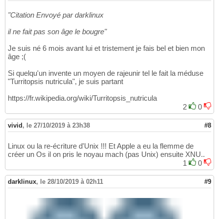
"Citation Envoyé par darklinux
il ne fait pas son âge le bougre"
Je suis né 6 mois avant lui et tristement je fais bel et bien mon
âge ;(
Si quelqu'un invente un moyen de rajeunir tel le fait la méduse
"Turritopsis nutricula", je suis partant
https://fr.wikipedia.org/wiki/Turritopsis_nutricula
2
0
vivid
,
le 27/10/2019 à 23h38
#8
Linux ou la re-écriture d'Unix !!! Et Apple a eu la flemme de
créer un Os il on pris le noyau mach (pas Unix) ensuite XNU..
1
0
darklinux
,
le 28/10/2019 à 02h11
#9