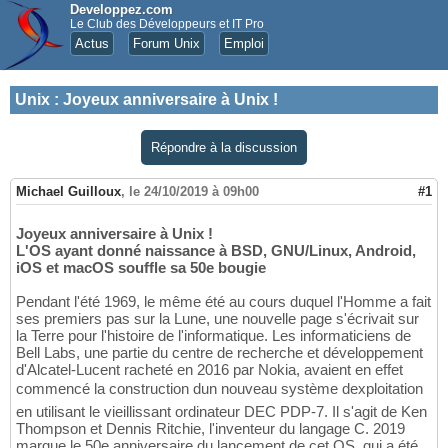
Developpez.com
Le Club des Développeurs et IT Pro
Actus
Forum Unix
Emploi
Unix
:
Joyeux anniversaire à Unix !
Répondre à la discussion
Michael Guilloux
,
le 24/10/2019 à 09h00
#1
Joyeux anniversaire à Unix !
L'OS ayant donné naissance à BSD, GNU/Linux, Android,
iOS et macOS souffle sa 50e bougie
Pendant l'été 1969, le même été au cours duquel l'Homme a fait
ses premiers pas sur la Lune, une nouvelle page s'écrivait sur
la Terre pour l'histoire de l'informatique. Les informaticiens de
Bell Labs, une partie du centre de recherche et développement
d'Alcatel-Lucent racheté en 2016 par Nokia, avaient en effet
commencé la construction dun nouveau système dexploitation
en utilisant le vieillissant ordinateur DEC PDP-7. Il s'agit de Ken
Thompson et Dennis Ritchie, l'inventeur du langage C. 2019
marque le 50e anniversaire du lancement de cet OS, qui a été