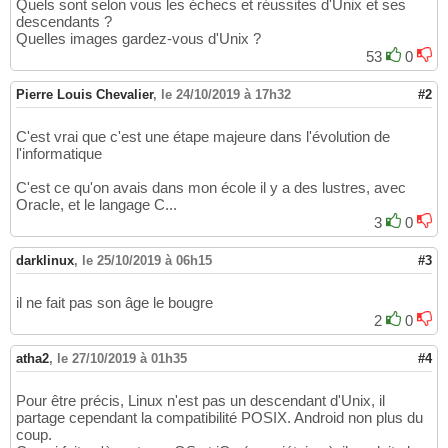
Quels sont selon vous les échecs et réussites d'Unix et ses
descendants ?
Quelles images gardez-vous d'Unix ?
53
0
Pierre Louis Chevalier
,
le 24/10/2019 à 17h32
#2
C'est vrai que c'est une étape majeure dans l'évolution de
l'informatique
C'est ce qu'on avais dans mon école il y a des lustres, avec
Oracle, et le langage C...
3
0
darklinux
,
le 25/10/2019 à 06h15
#3
il ne fait pas son âge le bougre
2
0
atha2
,
le 27/10/2019 à 01h35
#4
Pour être précis, Linux n'est pas un descendant d'Unix, il
partage cependant la compatibilité POSIX. Android non plus du
coup.