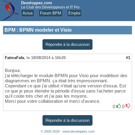
Developpez.com
Le Club des Développeurs et IT Pro
Actus
Forum BPM
Emploi
BPM
:
BPMN modeler et Visio
Répondre à la discussion
FatmaFafa
,
le 18/08/2014 à 16h20
#1
Bonjour,
j'ai télécharger le module BPMN pour Visio pour modéliser des
diagrammes en BPMN. ça était très impressionnant.
Cependant ce que j'ai utilisé n'était qu'une version d'essai. Est
ce que je peux étendre la période d'essai sans l'acheter parce
qu'il coûte très cher et j'ai pas les moyens.
Merci pour votre collaboration et merci d'avance.
0
0
Répondre à la discussion
© 2000-2026 - www.developpez.com