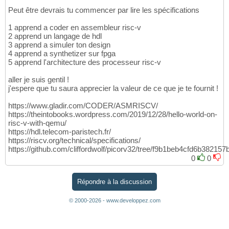
Peut être devrais tu commencer par lire les spécifications
1 apprend a coder en assembleur risc-v
2 apprend un langage de hdl
3 apprend a simuler ton design
4 apprend a synthetizer sur fpga
5 apprend l'architecture des processeur risc-v
aller je suis gentil !
j'espere que tu saura apprecier la valeur de ce que je te fournit !
https://www.gladir.com/CODER/ASMRISCV/
https://theintobooks.wordpress.com/2019/12/28/hello-world-on-
risc-v-with-qemu/
https://hdl.telecom-paristech.fr/
https://riscv.org/technical/specifications/
https://github.com/cliffordwolf/picorv32/tree/f9b1beb4cfd6b382
0
0
Répondre à la discussion
© 2000-2026 - www.developpez.com