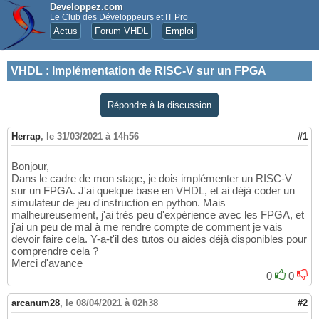
Developpez.com
Le Club des Développeurs et IT Pro
Actus
Forum VHDL
Emploi
VHDL
:
Implémentation de RISC-V sur un FPGA
Répondre à la discussion
Herrap
,
le 31/03/2021 à 14h56
#1
Bonjour,
Dans le cadre de mon stage, je dois implémenter un RISC-V
sur un FPGA. J'ai quelque base en VHDL, et ai déjà coder un
simulateur de jeu d'instruction en python. Mais
malheureusement, j'ai très peu d'expérience avec les FPGA, et
j'ai un peu de mal à me rendre compte de comment je vais
devoir faire cela. Y-a-t'il des tutos ou aides déjà disponibles pour
comprendre cela ?
Merci d'avance
0
0
arcanum28
,
le 08/04/2021 à 02h38
#2