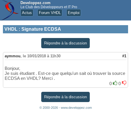
Developpez.com
Le Club des Développeurs et IT Pro
Actus
Forum VHDL
Emploi
VHDL
:
Signature ECDSA
Répondre à la discussion
aymmou
,
le 10/01/2018 à 11h30
#1
Bonjour,
Je suis étudiant . Est-ce que quelqu'un sait où trouver la source
ECDSA en VHDL? Merci .
0
0
Répondre à la discussion
© 2000-2026 - www.developpez.com