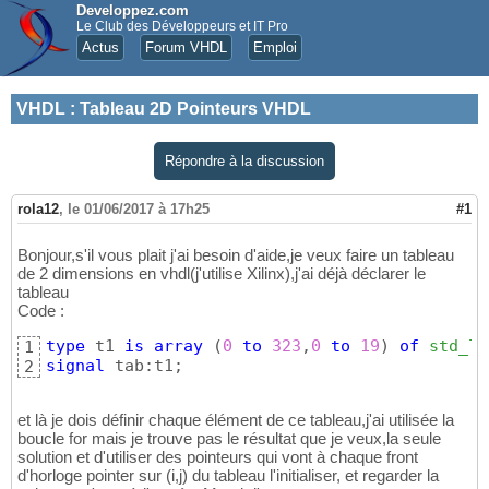
Developpez.com
Le Club des Développeurs et IT Pro
Actus
Forum VHDL
Emploi
VHDL
:
Tableau 2D Pointeurs VHDL
Répondre à la discussion
rola12
,
le 01/06/2017 à 17h25
#1
Bonjour,s'il vous plait j'ai besoin d'aide,je veux faire un tableau
de 2 dimensions en vhdl(j'utilise Xilinx),j'ai déjà déclarer le
tableau
Code :
type
 t1 
is
array
(
0
to
323
,
0
to
19
)
of
std_lo
1
signal
 tab:t1;
2
et là je dois définir chaque élément de ce tableau,j'ai utilisée la
boucle for mais je trouve pas le résultat que je veux,la seule
solution et d'utiliser des pointeurs qui vont à chaque front
d'horloge pointer sur (i,j) du tableau l'initialiser, et regarder la