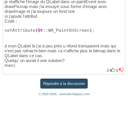
je réaffiche l'image du QLabel dans un paintEvent avec
drawPixmap mais j'ia essayé sous forme d'image avec
drawImage et j'ai toujours un fond noir
si j'ajoute l'attribut
Code :
setAttribute
(
Qt
::WA_PaintOnScreen
)
;
à mon QLabel là j'ai à peu près u nfond transparent mais qui
n'est pas rafraichi bien mais ca n'affiche plus le bitmap dans le
QLabel dans ce cas.
Quelqu' un aurait il une solution?
merci
0
0
Répondre à la discussion
© 2000-2026 - www.developpez.com