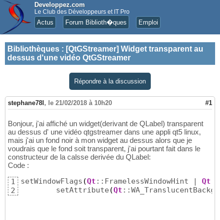
Developpez.com
Le Club des Développeurs et IT Pro
Actus
Forum Biblioth�ques
Emploi
Bibliothèques
:
[QtGStreamer] Widget transparent au
dessus d'une vidéo QtGStreamer
Répondre à la discussion
stephane78l
,
le 21/02/2018 à 10h20
#1
Bonjour, j'ai affiché un widget(derivant de QLabel) transparent
au dessus d' une vidéo qtgstreamer dans une appli qt5 linux,
mais j'ai un fond noir à mon widget au dessus alors que je
voudrais que le fond soit transparent, j'ai pourtant fait dans le
constructeur de la calsse derivée du QLabel:
Code :
setWindowFlags
(
Qt
::FramelessWindowHint | 
Qt
::
1
	setAttribute
(
Qt
::WA_TranslucentBackgr
2