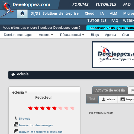
FORUMS
TUTORIELS
FAQ
DI/DSI Solutions d'entreprise
Cloud
IA
ALM
Micros
TUTORIELS
FAQ
WEBIN
Vous n'êtes pas encore inscrit sur Developpez.com ?
Inscrivez-vous gratuitem
Derniers messages
Actions
Réseau social
Blogs
Agenda
Chat
eclesia
Activité de eclesia
M
eclesia
Rédacteur
Tout
eclesia
Images
Pas d'activité récente
Site web
Trouver tous les messages
Trouver les dernières discussions