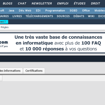
BLOGS
CHAT
NEWSLETTER
EMPLOI
ÉTUDES
DROIT
oft
Java
Dév. Web
EDI
Programmation
SGBD
Office
Mobiles
AIRES
LIVRES
TÉLÉCHARGEMENTS
SOURCES
DÉBATS
WIKI
DIC
ent !
Règles
es informations
Certifications