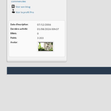
commencées
Voir son blog
Voir le profil Pro
Date d'inscription
07/12/2006
Dernière activité
01/08/2026
00h37
Billets
0
Points
3 203
Avatar