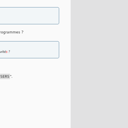
 programmes ?
rité
s
?
USERS
".