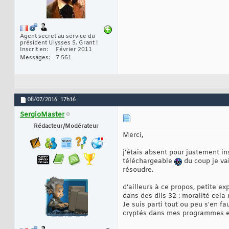
Agent secret au service du
président Ulysses S. Grant !
Inscrit en
Février 2011
Messages
7 561
08/07/2016,
17h16
SergioMaster
Rédacteur/Modérateur
Merci,
j'étais absent pour justement ins
téléchargeable
du coup je va
résoudre.
d'ailleurs à ce propos, petite e
dans des dlls 32 : moralité cela 
Je suis parti tout ou peu s'en fa
cryptés dans mes programmes et 