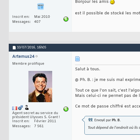
Bonjour les amis
est il possible de stocké les m
Inscrit en
Mai 2010
Messages
407
10/07/2016,
16h05
Artemus24
Membre prolifique
Salut à tous.
@ Ph. B. : je me suis mal expri
Tout ce que l'on sait, c'est l'alg
Mais celui-ci ne permet pas de l
Ce mot de passe chiffré est acce
Agent secret au service du
président Ulysses S. Grant !
Envoyé par
Ph. B.
Inscrit en
Février 2011
Messages
7 561
Tout dépend de l'endroit où ils 