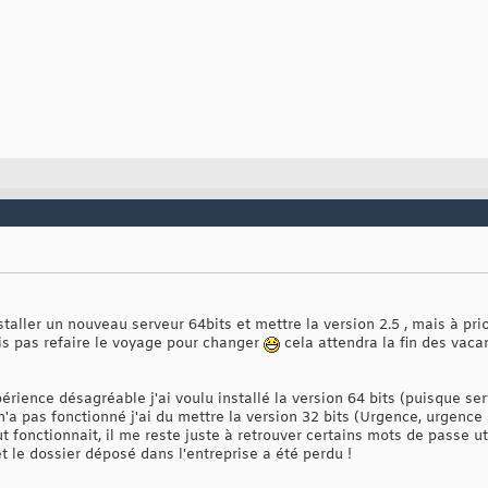
taller un nouveau serveur 64bits et mettre la version 2.5 , mais à prio
is pas refaire le voyage pour changer
cela attendra la fin des vaca
xpérience désagréable j'ai voulu installé la version 64 bits (puisque s
n'a pas fonctionné j'ai du mettre la version 32 bits (Urgence, urgence q
ut fonctionnait, il me reste juste à retrouver certains mots de passe u
le dossier déposé dans l'entreprise a été perdu !