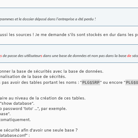
ogrammes et le dossier déposé dans l'entreprise a été perdu !
 aussi les sources ! Je me demande s'ils sont stockés en dur dans les
t
s
de passe des utilisateur
s
dans une base de données et non pas dans la base
de
sécu
sionner la base de sécurités avec la base de données.
rnalisation de la base de sécrités.
s pas avoir des tables portant les noms : "
PLG$SRP
" ou encore "
PLG$
 faire au niveau de la création de ces tables.
n "show database".
o password 'toto' ...", par exemple.
base".
utomatiquement.
 sécurité afin d'avoir une seule base ?
database.conf" :