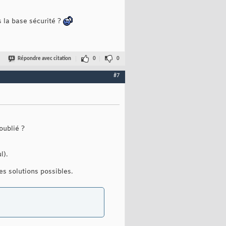
s la base sécurité ?
Répondre avec citation
0
0
#7
oublié ?
l).
es solutions possibles.