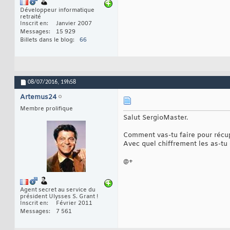
Développeur informatique
retraité
Inscrit en
Janvier 2007
Messages
15 929
Billets dans le blog
66
08/07/2016,
19h58
Artemus24
Membre prolifique
Salut SergioMaster.
Comment vas-tu faire pour récu
Avec quel chiffrement les as-tu 
@+
Agent secret au service du
président Ulysses S. Grant !
Inscrit en
Février 2011
Messages
7 561