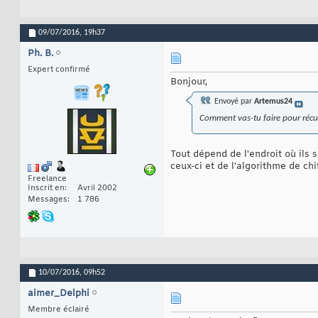
09/07/2016,
19h37
Ph. B.
Expert confirmé
Bonjour,
Envoyé par
Artemus24
Comment vas-tu faire pour récu
Tout dépend de l'endroit où ils
ceux-ci et de l'algorithme de chi
Freelance
Inscrit en
Avril 2002
Messages
1 786
10/07/2016,
09h52
aimer_Delphi
Membre éclairé