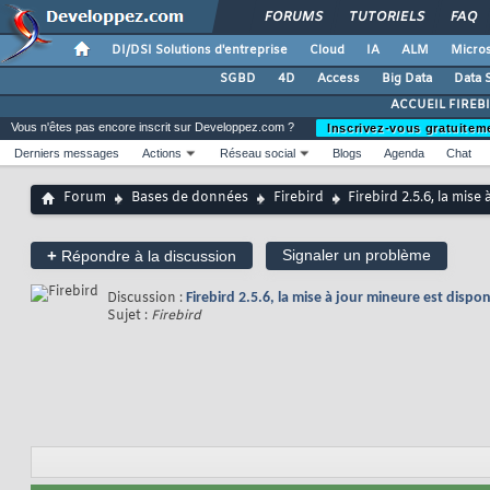
FORUMS
TUTORIELS
FAQ
DI/DSI Solutions d'entreprise
Cloud
IA
ALM
Micros
SGBD
4D
Access
Big Data
Data 
ACCUEIL FIREB
Vous n'êtes pas encore inscrit sur Developpez.com ?
Inscrivez-vous gratuitem
Derniers messages
Actions
Réseau social
Blogs
Agenda
Chat
Forum
Bases de données
Firebird
Firebird 2.5.6, la mise
+
Signaler un problème
Répondre à la discussion
Discussion :
Firebird 2.5.6, la mise à jour mineure est dispon
Sujet :
Firebird