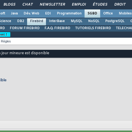
BLOGS
CHAT
NEWSLETTER
EMPLOI
ÉTUDES
DROIT
oft
Java
Dév. Web
EDI
Programmation
SGBD
Office
Mobiles
Science
DB2
Firebird
InterBase
MySQL
NoSQL
PostgreSQL
O
IRD
FORUM FIREBIRD
F.A.Q. FIREBIRD
TUTORIELS FIREBIRD
TELECHA
ent !
Règles
 à jour mineure est disponible
ible