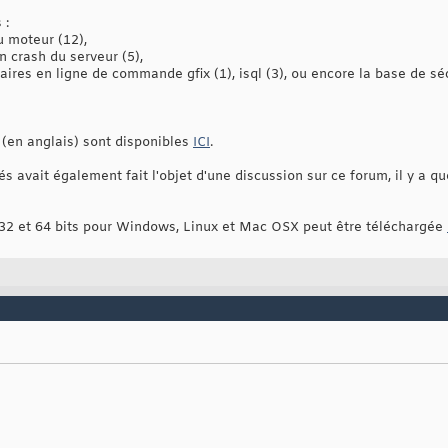
 :
u moteur (12),
n crash du serveur (5),
itaires en ligne de commande gfix (1), isql (3), ou encore la base de 
 (en anglais) sont disponibles
ICI
.
s avait également fait l'objet d'une discussion sur ce forum, il y a 
 32 et 64 bits pour Windows, Linux et Mac OSX peut être téléchargée