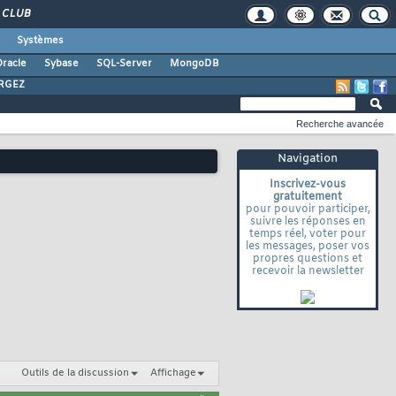
CLUB
Systèmes
racle
Sybase
SQL-Server
MongoDB
RGEZ
Recherche avancée
Navigation
Inscrivez-vous
gratuitement
pour pouvoir participer,
suivre les réponses en
temps réel, voter pour
les messages, poser vos
propres questions et
recevoir la newsletter
Outils de la discussion
Affichage