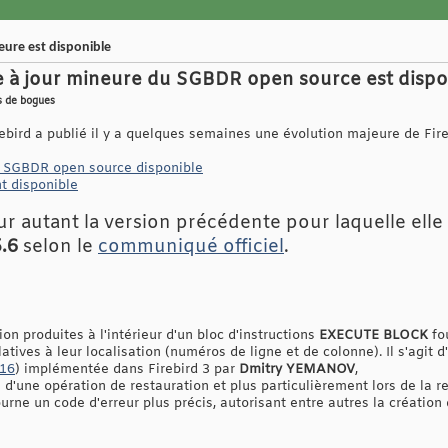
neure est disponible
se à jour mineure du SGBDR open source est dispo
s de bogues
ebird a publié il y a quelques semaines une évolution majeure de Fire
 du SGBDR open source disponible
nt disponible
ur autant la version précédente pour laquelle elle
5.6
selon le
communiqué officiel
.
ion produites à l'intérieur d'un bloc d'instructions
EXECUTE BLOCK
fo
atives à leur localisation (numéros de ligne et de colonne). Il s'agit 
16
) implémentée dans Firebird 3 par
Dmitry YEMANOV
,
 d'une opération de restauration et plus particulièrement lors de la re
urne un code d'erreur plus précis, autorisant entre autres la création 