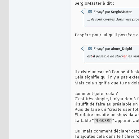
SergioMaster à dit :
Envoyé par
SergioMaster
... ils sont cryptés dans mes pr
J'espère pour lui qu'il possède
Envoyé par
aimer_Delphi
est
-
il possible de stock
er
les mo
Il existe un cas où l'on peut fu
Cela signifie qu'il n'y a pas exte
Mais cela signifie que tu ne doi
comment gérer cela ?
C'est très simple, il n'y a rien à
Il suffit de faire au préalable u
Puis de faire un "create user tot
Et refaire ensuite un show data
La table "
PLG$SRP
" apparait a
Oui mais comment déclarer cette
Tu ajoutes cela dans le fichier "