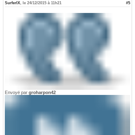
SurferIX
,
le 24/12/2015 à 11h21
#5
Envoyé par
groharpon42