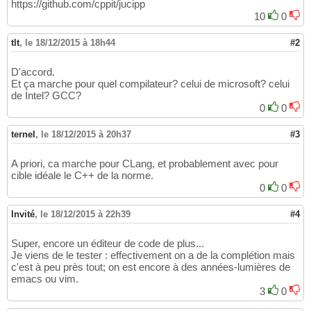
https://github.com/cppit/jucipp
10
0
tlt
,
le 18/12/2015 à 18h44
#2
D'accord.
Et ça marche pour quel compilateur? celui de microsoft? celui
de Intel? GCC?
0
0
ternel
,
le 18/12/2015 à 20h37
#3
A priori, ca marche pour CLang, et probablement avec pour
cible idéale le C++ de la norme.
0
0
Invité
,
le 18/12/2015 à 22h39
#4
Super, encore un éditeur de code de plus...
Je viens de le tester : effectivement on a de la complétion mais
c'est à peu près tout; on est encore à des années-lumières de
emacs ou vim.
3
0