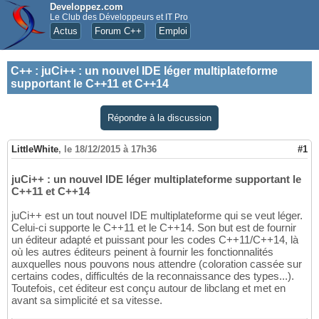
Developpez.com
Le Club des Développeurs et IT Pro
Actus
Forum C++
Emploi
C++
:
juCi++ : un nouvel IDE léger multiplateforme
supportant le C++11 et C++14
Répondre à la discussion
LittleWhite
,
le 18/12/2015 à 17h36
#1
juCi++ : un nouvel IDE léger multiplateforme supportant le
C++11 et C++14
juCi++ est un tout nouvel IDE multiplateforme qui se veut léger.
Celui-ci supporte le C++11 et le C++14. Son but est de fournir
un éditeur adapté et puissant pour les codes C++11/C++14, là
où les autres éditeurs peinent à fournir les fonctionnalités
auxquelles nous pouvons nous attendre (coloration cassée sur
certains codes, difficultés de la reconnaissance des types...).
Toutefois, cet éditeur est conçu autour de libclang et met en
avant sa simplicité et sa vitesse.