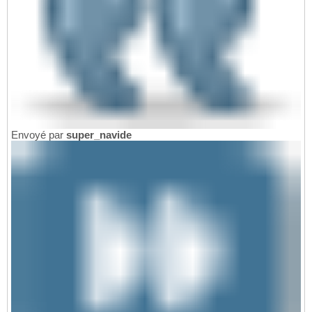
Envoyé par
super_navide