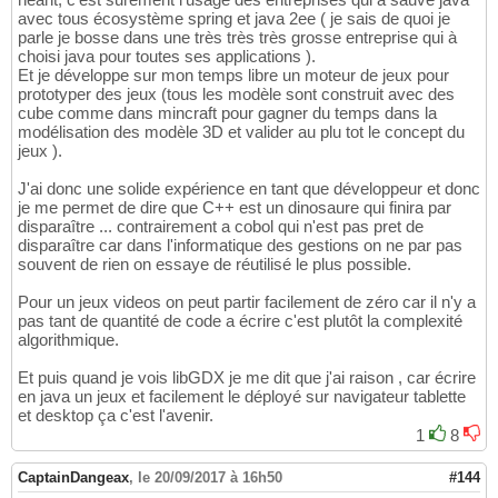
avec tous écosystème spring et java 2ee ( je sais de quoi je
parle je bosse dans une très très très grosse entreprise qui à
choisi java pour toutes ses applications ).
Et je développe sur mon temps libre un moteur de jeux pour
prototyper des jeux (tous les modèle sont construit avec des
cube comme dans mincraft pour gagner du temps dans la
modélisation des modèle 3D et valider au plu tot le concept du
jeux ).
J'ai donc une solide expérience en tant que développeur et donc
je me permet de dire que C++ est un dinosaure qui finira par
disparaître ... contrairement a cobol qui n'est pas pret de
disparaître car dans l'informatique des gestions on ne par pas
souvent de rien on essaye de réutilisé le plus possible.
Pour un jeux videos on peut partir facilement de zéro car il n'y a
pas tant de quantité de code a écrire c'est plutôt la complexité
algorithmique.
Et puis quand je vois libGDX je me dit que j'ai raison , car écrire
en java un jeux et facilement le déployé sur navigateur tablette
et desktop ça c'est l'avenir.
1
8
CaptainDangeax
,
le 20/09/2017 à 16h50
#144