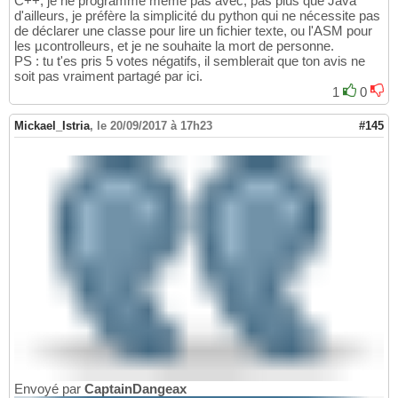
C++, je ne programme même pas avec, pas plus que Java
d'ailleurs, je préfère la simplicité du python qui ne nécessite pas
de déclarer une classe pour lire un fichier texte, ou l'ASM pour
les µcontrolleurs, et je ne souhaite la mort de personne.
PS : tu t'es pris 5 votes négatifs, il semblerait que ton avis ne
soit pas vraiment partagé par ici.
1
0
Mickael_Istria
,
le 20/09/2017 à 17h23
#145
Envoyé par
CaptainDangeax