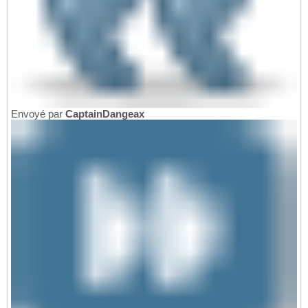
Envoyé par
CaptainDangeax