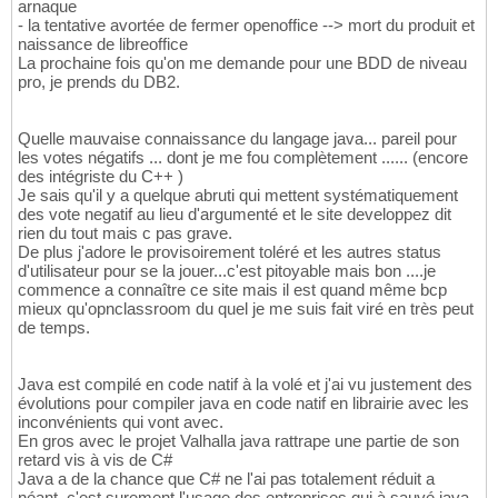
arnaque
- la tentative avortée de fermer openoffice --> mort du produit et
naissance de libreoffice
La prochaine fois qu'on me demande pour une BDD de niveau
pro, je prends du DB2.
Quelle mauvaise connaissance du langage java... pareil pour
les votes négatifs ... dont je me fou complètement ...... (encore
des intégriste du C++ )
Je sais qu'il y a quelque abruti qui mettent systématiquement
des vote negatif au lieu d'argumenté et le site developpez dit
rien du tout mais c pas grave.
De plus j'adore le provisoirement toléré et les autres status
d'utilisateur pour se la jouer...c'est pitoyable mais bon ....je
commence a connaître ce site mais il est quand même bcp
mieux qu'opnclassroom du quel je me suis fait viré en très peut
de temps.
Java est compilé en code natif à la volé et j'ai vu justement des
évolutions pour compiler java en code natif en librairie avec les
inconvénients qui vont avec.
En gros avec le projet Valhalla java rattrape une partie de son
retard vis à vis de C#
Java a de la chance que C# ne l'ai pas totalement réduit a
néant, c'est surement l'usage des entreprises qui à sauvé java