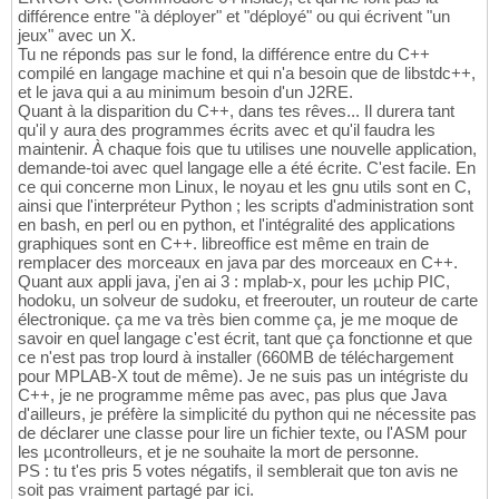
différence entre "à déployer" et "déployé" ou qui écrivent "un
jeux" avec un X.
Tu ne réponds pas sur le fond, la différence entre du C++
compilé en langage machine et qui n'a besoin que de libstdc++,
et le java qui a au minimum besoin d'un J2RE.
Quant à la disparition du C++, dans tes rêves... Il durera tant
qu'il y aura des programmes écrits avec et qu'il faudra les
maintenir. À chaque fois que tu utilises une nouvelle application,
demande-toi avec quel langage elle a été écrite. C'est facile. En
ce qui concerne mon Linux, le noyau et les gnu utils sont en C,
ainsi que l'interpréteur Python ; les scripts d'administration sont
en bash, en perl ou en python, et l'intégralité des applications
graphiques sont en C++. libreoffice est même en train de
remplacer des morceaux en java par des morceaux en C++.
Quant aux appli java, j'en ai 3 : mplab-x, pour les µchip PIC,
hodoku, un solveur de sudoku, et freerouter, un routeur de carte
électronique. ça me va très bien comme ça, je me moque de
savoir en quel langage c'est écrit, tant que ça fonctionne et que
ce n'est pas trop lourd à installer (660MB de téléchargement
pour MPLAB-X tout de même). Je ne suis pas un intégriste du
C++, je ne programme même pas avec, pas plus que Java
d'ailleurs, je préfère la simplicité du python qui ne nécessite pas
de déclarer une classe pour lire un fichier texte, ou l'ASM pour
les µcontrolleurs, et je ne souhaite la mort de personne.
PS : tu t'es pris 5 votes négatifs, il semblerait que ton avis ne
soit pas vraiment partagé par ici.