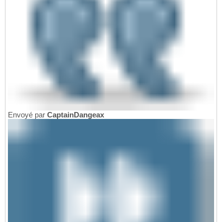
Envoyé par
CaptainDangeax