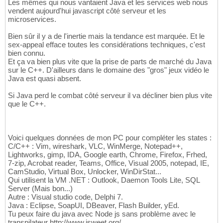
Les mêmes qui nous vantaient Java et les services web nous
vendent aujourd'hui javascript côté serveur et les
microservices.
Bien sûr il y a de l'inertie mais la tendance est marquée. Et le
sex-appeal efface toutes les considérations techniques, c'est
bien connu.
Et ça va bien plus vite que la prise de parts de marché du Java
sur le C++. D'ailleurs dans le domaine des "gros" jeux vidéo le
Java est quasi absent.
Si Java perd le combat côté serveur il va décliner bien plus vite
que le C++.
Voici quelques données de mon PC pour compléter les states :
C/C++ : Vim, wireshark, VLC, WinMerge, Notepad++,
Lightworks, gimp, IDA, Google earth, Chrome, Firefox, Frhed,
7-zip, Acrobat reader, Teams, Office, Visual 2005, notepad, IE,
CamStudio, Virtual Box, Unlocker, WinDirStat...
Qui utilisent la VM .NET : Outlook, Daemon Tools Lite, SQL
Server (Mais bon...)
Autre : Visual studio code, Delphi 7.
Java : Eclipse, SoapUI, DBeaver, Flash Builder, yEd.
Tu peux faire du java avec Node js sans problème avec le
transpilateur http://www.jsweet.org/