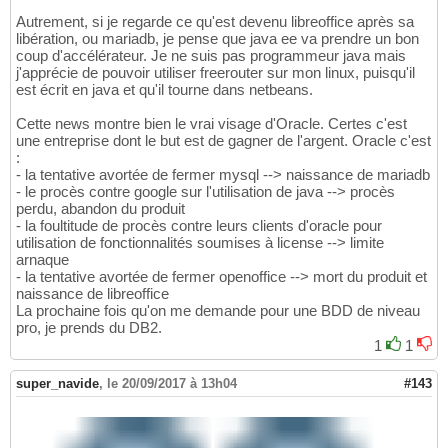
Autrement, si je regarde ce qu'est devenu libreoffice après sa
libération, ou mariadb, je pense que java ee va prendre un bon
coup d'accélérateur. Je ne suis pas programmeur java mais
j'apprécie de pouvoir utiliser freerouter sur mon linux, puisqu'il
est écrit en java et qu'il tourne dans netbeans.
Cette news montre bien le vrai visage d'Oracle. Certes c'est
une entreprise dont le but est de gagner de l'argent. Oracle c'est
:
- la tentative avortée de fermer mysql --> naissance de mariadb
- le procès contre google sur l'utilisation de java --> procès
perdu, abandon du produit
- la foultitude de procès contre leurs clients d'oracle pour
utilisation de fonctionnalités soumises à license --> limite
arnaque
- la tentative avortée de fermer openoffice --> mort du produit et
naissance de libreoffice
La prochaine fois qu'on me demande pour une BDD de niveau
pro, je prends du DB2.
1
1
super_navide
,
le 20/09/2017 à 13h04
#143