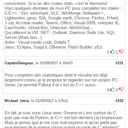
convictions. Si tu as des vraies stats, c'est le bienvenu!
Voici quelques données de mon PC pour compléter les states :
C/C++ : Vim, wireshark, VLC, WinMerge, Notepad++,
Lightworks, gimp, IDA, Google earth, Chrome, Firefox, Frhed,
7-zip, Acrobat reader, Teams, Office, Visual 2005, notepad, IE,
CamStudio, Virtual Box, Unlocker, WinDirStat...
Qui utilisent la VM .NET : Outlook, Daemon Tools Lite, SQL
Server (Mais bon...)
Autre : Visual studio code, Delphi 7.
Java : Eclipse, SoapUI, DBeaver, Flash Builder, yEd.
1
1
CaptainDangeax
,
le 21/09/2017 à 16h03
#151
Pour compléter des statistiques dont le résultat est déjà
largement connu, je te propose te regarder sur ton propre PC.
Sinon, j'ai terminé Fallout 4 et c'est du C++ aussi.
0
0
Mickael_Istria
,
le 21/09/2017 à 17h11
#152
En fait, je suis sous Linux avec Gnome et c'est surtout du C,
puis pas mal de Python, le C++ est loin derriere j'ai l'impression
Mais je pense que je me suis mal exprime et qu'on parle pas
exactement de la meme chose quand on parle de l' "adoption"