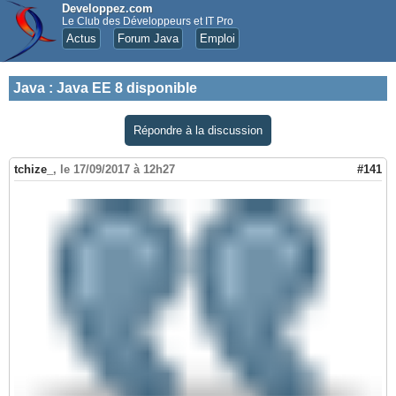
Developpez.com
Le Club des Développeurs et IT Pro
Actus
Forum Java
Emploi
Java
:
Java EE 8 disponible
Répondre à la discussion
tchize_
,
le 17/09/2017 à 12h27
#141