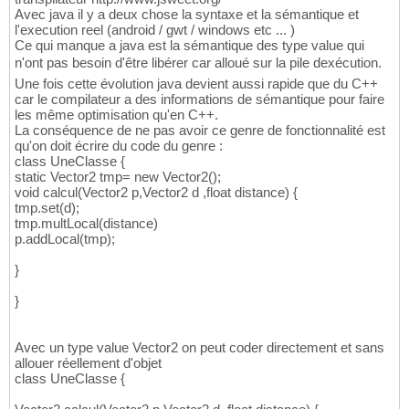
Avec java il y a deux chose la syntaxe et la sémantique et
l'execution reel (android / gwt / windows etc ... )
Ce qui manque a java est la sémantique des type value qui
n'ont pas besoin d'être libérer car alloué sur la pile dexécution.
Une fois cette évolution java devient aussi rapide que du C++
car le compilateur a des informations de sémantique pour faire
les même optimisation qu'en C++.
La conséquence de ne pas avoir ce genre de fonctionnalité est
qu'on doit écrire du code du genre :
class UneClasse {
static Vector2 tmp= new Vector2();
void calcul(Vector2 p,Vector2 d ,float distance) {
tmp.set(d);
tmp.multLocal(distance)
p.addLocal(tmp);
}
}
Avec un type value Vector2 on peut coder directement et sans
allouer réellement d'objet
class UneClasse {