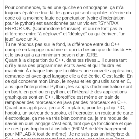
Pour commencer, tu es une quiche en orthographe. ça m'a
toujours épaté ce truc là, les gars qui sont capables d'écrire du
code où la moindre faute de ponctuation (voire d'indentation
pour le python) est sanctionnée par un violent ?SYNTAX
ERROR OK. (Commodore 64 inside), et qui ne font pas la
différence entre "à déployer" et "déployé" ou qui écrivent "un
jeux" avec un X.
Tu ne réponds pas sur le fond, la différence entre du C++
compilé en langage machine et qui n'a besoin que de libstdc++,
et le java qui a au minimum besoin d'un J2RE.
Quant à la disparition du C++, dans tes rêves... Il durera tant
qu'il y aura des programmes écrits avec et qu'il faudra les
maintenir. À chaque fois que tu utilises une nouvelle application,
demande-toi avec quel langage elle a été écrite. C'est facile. En
ce qui concerne mon Linux, le noyau et les gnu utils sont en C,
ainsi que l'interpréteur Python ; les scripts d'administration sont
en bash, en perl ou en python, et l'intégralité des applications
graphiques sont en C++. libreoffice est même en train de
remplacer des morceaux en java par des morceaux en C++.
Quant aux appli java, j'en ai 3 : mplab-x, pour les µchip PIC,
hodoku, un solveur de sudoku, et freerouter, un routeur de carte
électronique. ça me va très bien comme ça, je me moque de
savoir en quel langage c'est écrit, tant que ça fonctionne et que
ce n'est pas trop lourd à installer (660MB de téléchargement
pour MPLAB-X tout de même). Je ne suis pas un intégriste du