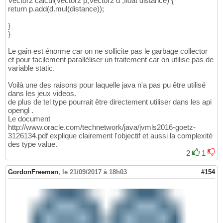
Vector2 calcul(Vector2 p,Vector2 d ,float distance) {
return p.add(d.mul(distance));
}
}
Le gain est énorme car on ne sollicite pas le garbage collector
et pour facilement paralléliser un traitement car on utilise pas de
variable static.
Voilà une des raisons pour laquelle java n'a pas pu être utilisé
dans les jeux videos.
de plus de tel type pourrait être directement utiliser dans les api
opengl .
Le document
http://www.oracle.com/technetwork/java/jvmls2016-goetz-
3126134.pdf explique clairement l'objectif et aussi la complexité
des type value.
2
1
GordonFreeman
,
le 21/09/2017 à 18h03
#154