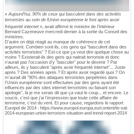
«
Aujourd'hui, 90% de ceux qui basculent dans des activités
terroristes au sein de lUnion européenne le font après avoir
fréquenté internet
», avait affirmé le ministre de l'Intérieur
Bernard Cazeneuve mercredi dernier à la sortie du Conseil des
ministres.
D'autre on déjà réagit au manque de cohérence de cet
argument. Combien sont-ils, ces gens qui "basculent dans des
activités terroristes" ? Est-ce que ça veut dire quelque chose au
moins ? Existerait-ils des gens qui naitrait terroriste et donc
n'aurait pas l'occasion d'y "basculer" pour le devenir ? Par
ailleurs, ils y basculent "après avoir fréquenté internet"... Juste
aprés ? Des années après ? Et après avoir regardé quoi ? On
m'aurait dit "90% des attaques terroristes perpétrées dans
l'Union européenne sont effectuées par des gens ayant été
influencés par des sites internet terroristes ou faisant son
apologie", là je me serais dit que ça vaut le coup... et encore. Le
soucis, c'est que j'ai l'impression que toute cette affaire de
terrorisme, c'est du vent. Et pour cause, regardons le rapport
Europol de 2014 : https://www.europol.europa.eu/content/te-sat-
2014-european-union-terrorism-situation-and-trend-report-2014