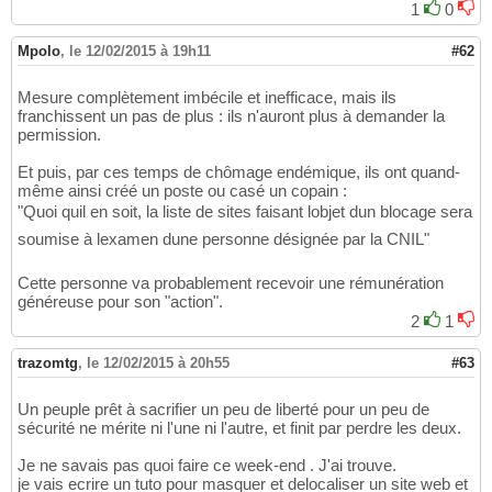
1
0
Mpolo
,
le 12/02/2015 à 19h11
#62
Mesure complètement imbécile et inefficace, mais ils
franchissent un pas de plus : ils n'auront plus à demander la
permission.
Et puis, par ces temps de chômage endémique, ils ont quand-
même ainsi créé un poste ou casé un copain :
"Quoi quil en soit, la liste de sites faisant lobjet dun blocage sera
soumise à lexamen dune personne désignée par la CNIL"
Cette personne va probablement recevoir une rémunération
généreuse pour son "action".
2
1
trazomtg
,
le 12/02/2015 à 20h55
#63
Un peuple prêt à sacrifier un peu de liberté pour un peu de
sécurité ne mérite ni l'une ni l'autre, et finit par perdre les deux.
Je ne savais pas quoi faire ce week-end . J'ai trouve.
je vais ecrire un tuto pour masquer et delocaliser un site web et