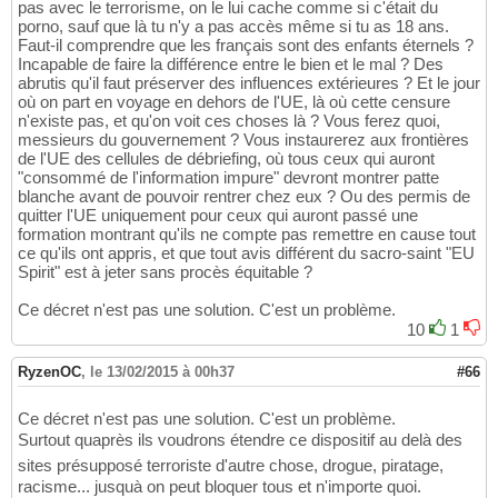
pas avec le terrorisme, on le lui cache comme si c'était du
porno, sauf que là tu n'y a pas accès même si tu as 18 ans.
Faut-il comprendre que les français sont des enfants éternels ?
Incapable de faire la différence entre le bien et le mal ? Des
abrutis qu'il faut préserver des influences extérieures ? Et le jour
où on part en voyage en dehors de l'UE, là où cette censure
n'existe pas, et qu'on voit ces choses là ? Vous ferez quoi,
messieurs du gouvernement ? Vous instaurerez aux frontières
de l'UE des cellules de débriefing, où tous ceux qui auront
"consommé de l'information impure" devront montrer patte
blanche avant de pouvoir rentrer chez eux ? Ou des permis de
quitter l'UE uniquement pour ceux qui auront passé une
formation montrant qu'ils ne compte pas remettre en cause tout
ce qu'ils ont appris, et que tout avis différent du sacro-saint "EU
Spirit" est à jeter sans procès équitable ?
Ce décret n'est pas une solution. C'est un problème.
10
1
RyzenOC
,
le 13/02/2015 à 00h37
#66
Ce décret n'est pas une solution. C'est un problème.
Surtout quaprès ils voudrons étendre ce dispositif au delà des
sites présupposé terroriste d'autre chose, drogue, piratage,
racisme... jusquà on peut bloquer tous et n'importe quoi.