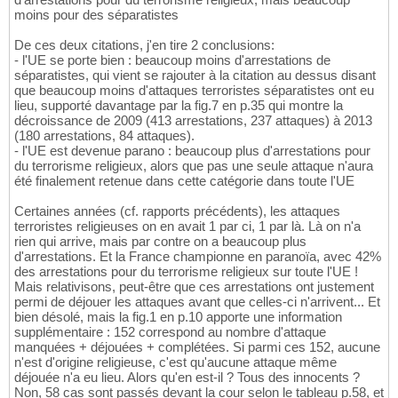
moins pour des séparatistes
De ces deux citations, j'en tire 2 conclusions:
- l'UE se porte bien : beaucoup moins d'arrestations de
séparatistes, qui vient se rajouter à la citation au dessus disant
que beaucoup moins d'attaques terroristes séparatistes ont eu
lieu, supporté davantage par la fig.7 en p.35 qui montre la
décroissance de 2009 (413 arrestations, 237 attaques) à 2013
(180 arrestations, 84 attaques).
- l'UE est devenue parano : beaucoup plus d'arrestations pour
du terrorisme religieux, alors que pas une seule attaque n'aura
été finalement retenue dans cette catégorie dans toute l'UE
Certaines années (cf. rapports précédents), les attaques
terroristes religieuses on en avait 1 par ci, 1 par là. Là on n'a
rien qui arrive, mais par contre on a beaucoup plus
d'arrestations. Et la France championne en paranoïa, avec 42%
des arrestations pour du terrorisme religieux sur toute l'UE !
Mais relativisons, peut-être que ces arrestations ont justement
permi de déjouer les attaques avant que celles-ci n'arrivent... Et
bien désolé, mais la fig.1 en p.10 apporte une information
supplémentaire : 152 correspond au nombre d'attaque
manquées + déjouées + complétées. Si parmi ces 152, aucune
n'est d'origine religieuse, c'est qu'aucune attaque même
déjouée n'a eu lieu. Alors qu'en est-il ? Tous des innocents ?
Non, 58 cas sont passés devant la cour selon le tableau p.58, et