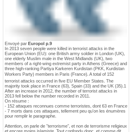
Envoyé par
Europol p.9
In 2013 seven people were killed in terrorist attacks in the
European Union (EU): one British army soldier in London (UK),
one elderly Muslim male in the West Midlands (UK), two
members of a right-wing extremist party in Athens (Greece) and
three high-ranking Partiya Karkeren Kurdistan (PKK, Kurdistan
Workers Party) members in Paris (France). A total of 152
terrorist attacks occurred in five EU Member States. The
majority took place in France (63), Spain (33) and the UK (35).1
After an increase in 2012, the number of terrorist attacks in
2013 fell below the number recorded in 2011.
On résume :
- 152 attaques reconnues comme terroristes, dont 63 en France
- 7 morts dans ces attaques, tellement peu qu'on les énumères
pour remplir le paragraphe.
Attention, on parle de "terrorisme", et non de terrorisme religieux
et encore moins islamiste. Tout confondu donc, et comme dit