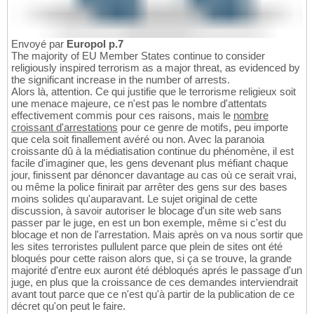
Envoyé par
Europol p.7
The majority of EU Member States continue to consider
religiously inspired terrorism as a major threat, as evidenced by
the significant increase in the number of arrests.
Alors là, attention. Ce qui justifie que le terrorisme religieux soit
une menace majeure, ce n'est pas le nombre d'attentats
effectivement commis pour ces raisons, mais le
nombre
croissant d'arrestations
pour ce genre de motifs, peu importe
que cela soit finallement avéré ou non. Avec la paranoia
croissante dû à la médiatisation continue du phénomène, il est
facile d'imaginer que, les gens devenant plus méfiant chaque
jour, finissent par dénoncer davantage au cas où ce serait vrai,
ou même la police finirait par arrêter des gens sur des bases
moins solides qu'auparavant. Le sujet original de cette
discussion, à savoir autoriser le blocage d'un site web sans
passer par le juge, en est un bon exemple, même si c'est du
blocage et non de l'arrestation. Mais après on va nous sortir que
les sites terroristes pullulent parce que plein de sites ont été
bloqués pour cette raison alors que, si ça se trouve, la grande
majorité d'entre eux auront été débloqués aprés le passage d'un
juge, en plus que la croissance de ces demandes interviendrait
avant tout parce que ce n'est qu'à partir de la publication de ce
décret qu'on peut le faire.