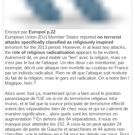
Envoyé par
Europol p.22
European Union (EU) Member States reported
no terrorist
attacks specifically classified as religiously inspired
terrorism for the 2013 period. However, in at least two attacks,
the
role of religious radicalisation
appears to be evident.
Autrement dit, on peut établir un "lien" avec la religion, mais ce
n'est pas le but de l'attaque. Un des deux cas mentionné, par
exemple, décrit une attaque non mortelle au couteau en France
par un individu radicalisé. Rien ne dit que l'attaque soit motivée
du fait de la religion, mais le gars est radicalisé. On a notre lien !
Magique, hein ?
Alors avec tout ça, maintenant qu'on a bien assit le position
paranoïaque de l'UE vis-à-vis du terrorisme religieux intra
muros, et le fait que la source principale de terrorisme effectif
soient des séparatistes bien de chez nous et qui se calment de
manière significative... alors quels sont les terrorismes en
augmentation ? En dehors des 84 séparatistes, il nous en
manque pour atteindre les 152. À ceux-la on peut ajouter 24
attaques de partis de Gauche et anarchistes et 44 autres non
classifiés, voir le tableau en p.54 pour les détails par pays. Pour