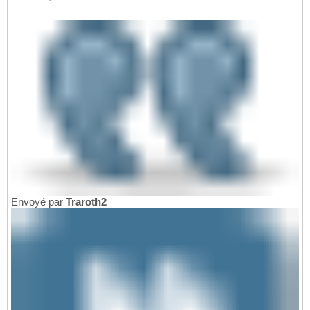
Envoyé par
Traroth2