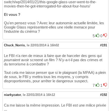
switch/wp/2014/01/21/this-google-glass-user-went-to-the-
movies-then-he-got-interrogated-for-about-four-hours/
Et vous ?
Qu'en pensez-vous ? Avec leur autonomie actuelle limitée, les
Google Glass représentent-elles une réelle menace pour
l'industrie du cinéma ?
5
0
Chuck_Norris
,
le 22/01/2014 à 16h02
#191
Le FBI n'a rien de mieux à faire que de harceler des gens qui
pourraient
avoir screené un film ? N'y-a-t-il pas des crimes et
du terrorisme à combattre ?
Tout cela me laisse penser que si le plaignant (la MPAA) a plein
de sous, le FBI y mettra tous les moyens, y compris
disproportionnés, pour arrêter le dangereux suspect.
7
1
niarkyzator
,
le 22/01/2014 à 16h12
#192
Ca me laisse la même impression. Le FBI est une milice privée
...