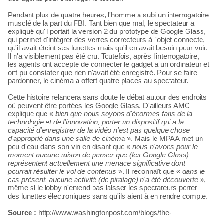
Pendant plus de quatre heures, l'homme a subi un interrogatoire
musclé de la part du FBI. Tant bien que mal, le spectateur a
expliqué qu'il portait la version 2 du prototype de Google Glass,
qui permet d'intégrer des verres correcteurs à l'objet connecté,
qu'il avait éteint ses lunettes mais qu'il en avait besoin pour voir.
Il n'a visiblement pas été cru. Toutefois, après l'interrogatoire,
les agents ont accepté de connecter le gadget à un ordinateur et
ont pu constater que rien n'avait été enregistré. Pour se faire
pardonner, le cinéma a offert quatre places au spectateur.
Cette histoire relancera sans doute le débat autour des endroits
où peuvent être portées les Google Glass. D'ailleurs AMC
explique que «
bien que nous soyons d'énormes fans de la
technologie et de l'innovation, porter un dispositif qui a la
capacité d'enregistrer de la vidéo n'est pas quelque chose
d'approprié dans une salle de cinéma
». Mais le MPAA met un
peu d'eau dans son vin en disant que «
nous n'avons pour le
moment aucune raison de penser que (les Google Glass)
représentent actuellement une menace significative dont
pourrait résulter le vol de contenus
». Il reconnaît que «
dans le
cas présent, aucune activité (de piratage) n'a été découverte
»,
même si le lobby n'entend pas laisser les spectateurs porter
des lunettes électroniques sans qu'ils aient à en rendre compte.
Source :
http://www.washingtonpost.com/blogs/the-