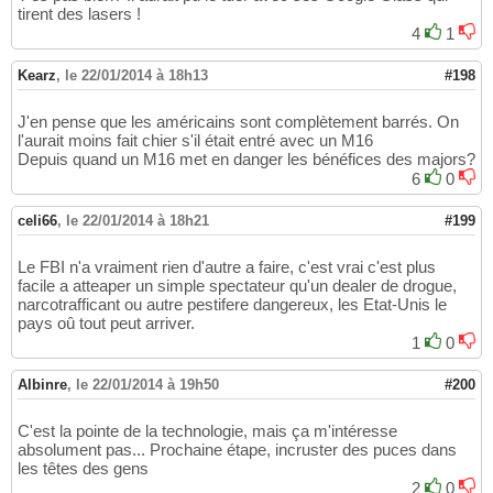
tirent des lasers !
4
1
Kearz
,
le 22/01/2014 à 18h13
#198
J'en pense que les américains sont complètement barrés. On
l'aurait moins fait chier s'il était entré avec un M16
Depuis quand un M16 met en danger les bénéfices des majors?
6
0
celi66
,
le 22/01/2014 à 18h21
#199
Le FBI n'a vraiment rien d'autre a faire, c'est vrai c'est plus
facile a atteaper un simple spectateur qu'un dealer de drogue,
narcotrafficant ou autre pestifere dangereux, les Etat-Unis le
pays oû tout peut arriver.
1
0
Albinre
,
le 22/01/2014 à 19h50
#200
C'est la pointe de la technologie, mais ça m'intéresse
absolument pas... Prochaine étape, incruster des puces dans
les têtes des gens
2
0