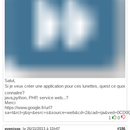
Salut,
Si je veux créer une application pour ces lunettes, quest ce quoi
connaitre?
java,python, PHP, service web...?
Merci
https://www.google.fr/url?
sa=t&rct=j&q=&esrc=s&source=web&cd=2&cad=rja&ved=0C
1
0
evenisse
,
le 26/11/2013 à 11h47
#186