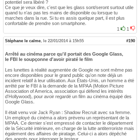
potentiel sera libéré ?
Ce que je veux dire, c'est que les glass sont/seront surtout utile
quand tu n'as pas tes mains de disponible ou lorsque tu
marches dans la rue. Si tu es assis quelque part, il est plus
confortable de prendre son smartphone.
1
1
Stéphane le calme
,
le 22/01/2014 à 15h55
#190
Arrêté au cinéma parce qu'il portait des Google Glass,
le FBI le soupçonne d'avoir piraté le film
Les lunettes à réalité augmentée de Google ne sont même pas
encore disponibles pour le grand public qu'on note déjà un
incident relatif à leur utilisation. Aux États-Unis, un homme a été
arrêté par le FBI à la demande de la MPAA (Motion Picture
Association of America, association qui défend les intérêts
d'Hollywood), pour avoir regardé un film au cinéma équipé des
Google Glass.
Il était venu voir Jack Ryan : Shadow Recruit avec sa femme.
Un employé du cinéma a alors prévenu un représentant de la
MPAA. Ce dernier s'est empressé de contacter le département
de la Sécurité intérieure, en charge de la lutte antiterroriste mais
également des affaires de piratage. Celui-ci a alors dépêché
des agents pour interroger le testeur.