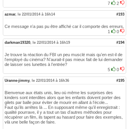
7
2
azmar
,
le 22/01/2014 à 16h14
#193
Ce message n'a pas pu être affiché car il comporte des erreurs.
1
0
darkman19320
,
le 22/01/2014 à 16h19
#194
Je trouve la réaction du FBI un peu musclé mais qu'en est-il de
l'employé du cinéma? N'aurait-il pas mieux fait de lui demander
de laisser ses lunettes à l'entrée?
5
0
Uranne-jimmy
,
le 22/01/2014 à 16h36
#195
Bienvenue aux états unis, lieu où même les surprises des
kinders sont interdites alors que les enfants doivent porter des
gilets par balle pour éviter de mourir en allant à l'école...
Faut qu'ils arrêtes là ... En supposant même qu'il enregistrait :
qualité pourrave, il y a tout un tas d'autres méthodes pour
récupérer un film, ils tapent au hasard pour faire des exemples,
vlà une belle façon de faire.