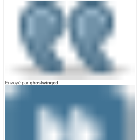
Envoyé par
ghostwinged