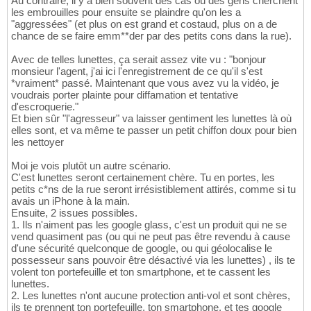
Au contraire, il y a bien souvent des cas où des gens cherchent
les embrouilles pour ensuite se plaindre qu'on les a
"aggressées" (et plus on est grand et costaud, plus on a de
chance de se faire emm**der par des petits cons dans la rue).
Avec de telles lunettes, ça serait assez vite vu : "bonjour
monsieur l'agent, j'ai ici l'enregistrement de ce qu'il s'est
*vraiment* passé. Maintenant que vous avez vu la vidéo, je
voudrais porter plainte pour diffamation et tentative
d'escroquerie."
Et bien sûr "l'agresseur" va laisser gentiment les lunettes là où
elles sont, et va même te passer un petit chiffon doux pour bien
les nettoyer
Moi je vois plutôt un autre scénario.
C'est lunettes seront certainement chère. Tu en portes, les
petits c*ns de la rue seront irrésistiblement attirés, comme si tu
avais un iPhone à la main.
Ensuite, 2 issues possibles.
1. Ils n'aiment pas les google glass, c'est un produit qui ne se
vend quasiment pas (ou qui ne peut pas être revendu à cause
d'une sécurité quelconque de google, ou qui géolocalise le
possesseur sans pouvoir être désactivé via les lunettes) , ils te
volent ton portefeuille et ton smartphone, et te cassent les
lunettes.
2. Les lunettes n'ont aucune protection anti-vol et sont chères,
ils te prennent ton portefeuille, ton smartphone, et tes google