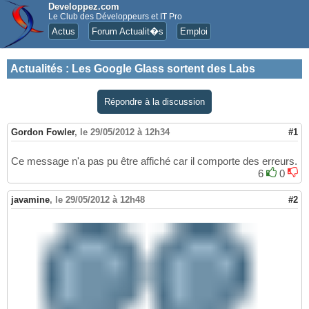
Developpez.com
Le Club des Développeurs et IT Pro
Actus
Forum Actualit�s
Emploi
Actualités
:
Les Google Glass sortent des Labs
Répondre à la discussion
Gordon Fowler
,
le 29/05/2012 à 12h34
#1
Ce message n'a pas pu être affiché car il comporte des erreurs.
6
0
javamine
,
le 29/05/2012 à 12h48
#2