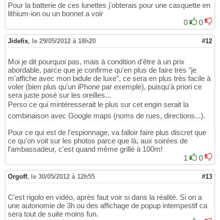
Pour la batterie de ces lunettes j'obterais pour une casquette en
lithium-ion ou un bonnet a voir
0
0
Jidefix
,
le 29/05/2012 à 18h20
#12
Moi je dit pourquoi pas, mais à condition d'être à un prix
abordable, parce que je confirme qu'en plus de faire très "je
m'affiche avec mon bidule de luxe", ce sera en plus très facile à
voler (bien plus qu'un iPhone par exemple), puisqu'à priori ce
sera juste posé sur les oreilles...
Perso ce qui mintéresserait le plus sur cet engin serait la
combinaison avec Google maps (noms de rues, directions...).
Pour ce qui est de l'espionnage, va falloir faire plus discret que
ce qu'on voit sur les photos parce que là, aux soirées de
l'ambassadeur, c'est quand même grillé à 100m!
1
0
Orgoff
,
le 30/05/2012 à 12h55
#13
C'est rigolo en vidéo, après faut voir si dans la réalité. Si on a
une autonomie de 3h ou des affichage de popup intempestif ca
sera tout de suite moins fun.