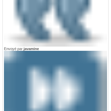
Envoyé par
javamine