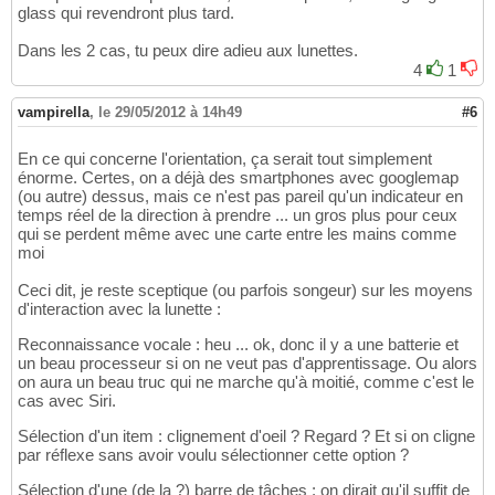
glass qui revendront plus tard.
Dans les 2 cas, tu peux dire adieu aux lunettes.
4
1
vampirella
,
le 29/05/2012 à 14h49
#6
En ce qui concerne l'orientation, ça serait tout simplement
énorme. Certes, on a déjà des smartphones avec googlemap
(ou autre) dessus, mais ce n'est pas pareil qu'un indicateur en
temps réel de la direction à prendre ... un gros plus pour ceux
qui se perdent même avec une carte entre les mains comme
moi
Ceci dit, je reste sceptique (ou parfois songeur) sur les moyens
d'interaction avec la lunette :
Reconnaissance vocale : heu ... ok, donc il y a une batterie et
un beau processeur si on ne veut pas d'apprentissage. Ou alors
on aura un beau truc qui ne marche qu'à moitié, comme c'est le
cas avec Siri.
Sélection d'un item : clignement d'oeil ? Regard ? Et si on cligne
par réflexe sans avoir voulu sélectionner cette option ?
Sélection d'une (de la ?) barre de tâches : on dirait qu'il suffit de