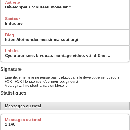
Activité
Développeur "couteau mosellan"
Secteur
Industrie
Blog
https://lothunder.messinmaisoui.org/
Loisirs
Cyclotourisme, bivouac, montage vidéo, vtt, drône ...
Signature
Emérite, émérite je ne pense pas ... plutôt dans le développement depuis
FORT FORT longtemps, c'est mon job, ça oui ;)
A part ça ... Il ne pleut jamais en Moselle !
Statistiques
Messages au total
Messages au total
1 140