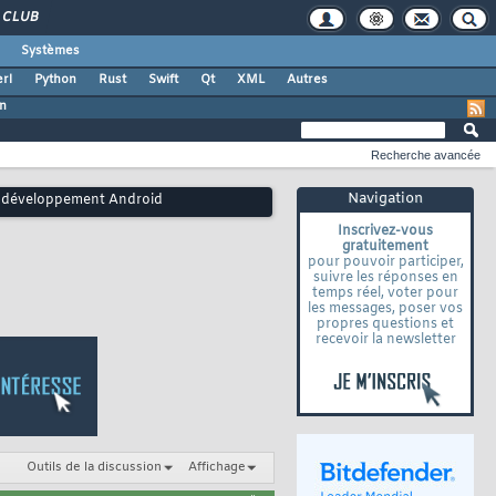
CLUB
Systèmes
rl
Python
Rust
Swift
Qt
XML
Autres
in
Recherche avancée
Navigation
e développement Android
Inscrivez-vous
gratuitement
pour pouvoir participer,
suivre les réponses en
temps réel, voter pour
les messages, poser vos
propres questions et
recevoir la newsletter
Outils de la discussion
Affichage