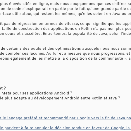
plus élevés cités en ligne, mais nous soupçonnons que ces chiffres so
ion de code s'expliquerait en partie par le fait qu'une grande partie d
erface utilisateur, qui restent les mêmes, qu'elles soient en Java ou en
vait pas de régression en termes de vitesse, ce qui signifie que les ap
taille de construction des applications en Kotlin n'a pas non plus po
 en cours et s'accélère. Entre-temps, la popularité de Java, selon l'in
s de certains des outils et des optimisations auxquels nous nous somm
de combler ces lacunes. Au fur et à mesure que nous progressons, et 
erons également de les mettre à la disposition de la communauté », a 
et ?
Meta pour ses applications Android ?
le plus adapté au développement Android entre Kotlin et Java ?
is le langage préféré et recommandé par Google vers la fin de Java p
e parvient à faire annuler la décision rendue en faveur de Google, la 