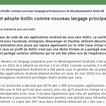
 Kotlin comme nouveau langage principal pour le développement Android
t adopte Kotlin comme nouveau langage principa
ons Android de Java vers Kotlin
base de code de ses applications Android de Java vers Kotlin. La soc
oid pour Facebook, Instagram, Messenger et d'autres utilisent désorma
rammation plus jeune qui repose également sur la JVM (Java virtual m
Java au profit de Kotlin n'est pas une tâche triviale et a partagé av
t partagé certains utilitaires qui lui ont été utiles lors de l'expérience
 devenu un langage populaire pour le développement Android. Créé par 
uts en 2011 et a atteint sa version 1.0 en 2016. L'année suivante, il 
 le développement Android et a été placé sous la gestion de sa propr
 des applications Android étaient écrites en Java. En mai 2019, lors 
loppeurs Android à privilégier Kotlin plutôt que Java.
 de la recherche a déclaré que 60 % des 1 000 principales applications
otlin par le fait qu'il est plus concis, plus sûr, qu'il prend en charge l
interopérable avec Java. Il se peut également que cela ait quelque cho
écennie à poursuivre (et finalement perdre) une plainte pour infract
Android. La copie des API Java dans Android relèverait du « fair use ».