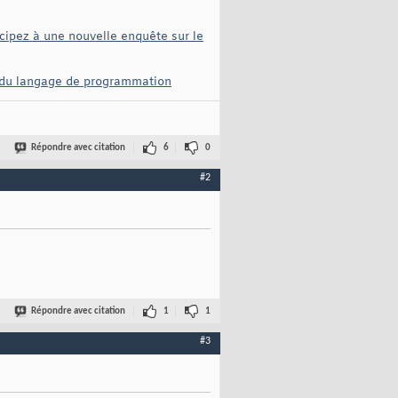
icipez à une nouvelle enquête sur le
ns du langage de programmation
Répondre avec citation
6
0
#2
Répondre avec citation
1
1
#3