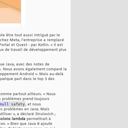
le être tout aussi intrigué par le
chez Meta, l'entreprise a remplacé
tal et Quest - par Kotlin. « Il est
lux de travail de développement plus
que Java, avec des notes de
rs. Nous avons également comparé la
veloppement Android ». Mais au-delà
 quelque part dans le top 3 des
omme partout ailleurs. « Nous
es problèmes prend toujours
null
safety
, et nous
els problèmes en Java. Mais
iliser », a déclaré Strulovich ;
ssions lambda
permettrait à
on. « Bien que Java 8 ajoute