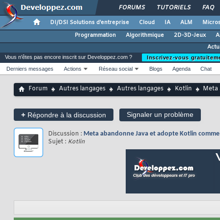
FORUMS
TUTORIELS
FAQ
DI/DSI Solutions d'entreprise
Cloud
IA
ALM
Micros
Programmation
Algorithmique
2D-3D-Jeux
A
Actua
Vous n'êtes pas encore inscrit sur Developpez.com ?
Inscrivez-vous gratuitem
Derniers messages
Actions
Réseau social
Blogs
Agenda
Chat
Forum
Autres langages
Autres langages
Kotlin
Meta 
+
Signaler un problème
Répondre à la discussion
Discussion :
Meta abandonne Java et adopte Kotlin comme 
Sujet :
Kotlin