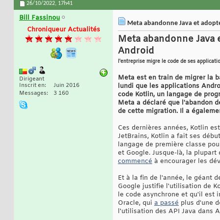
26/10/2022,
17h41
Bill Fassinou
Meta abandonne Java et adopte
Chroniqueur Actualités
Meta abandonne Java e
Android
l'entreprise migre le code de ses applicati
Meta est en train de migrer la 
Dirigeant
Inscrit en
Juin 2016
lundi que les applications Andr
Messages
3 160
code Kotlin, un langage de prog
Meta a déclaré que l'abandon de 
de cette migration. Il a égalemen
Ces dernières années, Kotlin est
JetBrains, Kotlin a fait ses déb
langage de première classe pour
et Google. Jusque-là, la plupart
commencé
à encourager les déve
Et à la fin de l'année, le géant
Google justifie l'utilisation de K
le code asynchrone et qu'il est 
Oracle, qui
a passé
plus d'une d
l'utilisation des API Java dans 