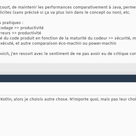
 court, de maintenir les performances comparativement à Java, permet
ites (sans précisé si ça va plus loin dans le concept ou non), etc.
s pratiques :
 codage >> productivité
reurs >> productivité
té du code produit en fonction de la maturité du codeur >> sécurité, ma
 exécuté, et autre comparaison éco-machin ou power-machin
lovich, j'en ressort avec le sentiment de ne pas avoir eu de critique co
otlin, alors je choisis autre chose. N'importe quoi, mais pas leur choi