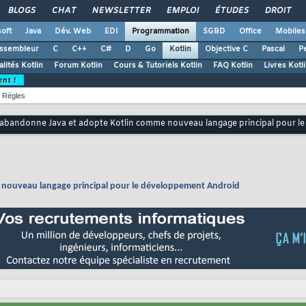
BLOGS
CHAT
NEWSLETTER
EMPLOI
ÉTUDES
DROIT
oft
Java
Dév. Web
EDI
Programmation
SGBD
Office
Mobiles
ssembleur
C
C++
C#
D
Go
Kotlin
Objective C
Pascal
Pe
lités Kotlin
Forum Kotlin
Cours & Tutoriels Kotlin
FAQ Kotlin
Livres Kotl
ent !
Règles
abandonne Java et adopte Kotlin comme nouveau langage principal pour l
nouveau langage principal pour le développement Android