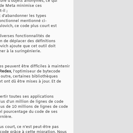
mbre d'objets anonymes, ce qui
 de Meta minimise ces
-il ;
t d'abandonner les types
fonctionnel mentionné ci-
lovich, ce code plus court est
diverses fonctionnalités de
en de déplacer des définitions
ich ajoute que cet outil doit
er à la suringénierie.
s peuvent être difficiles à maintenir
Redex
, l'optimiseur de bytecode
 outre, certaines bibliothèques
t ont dû être mises à jour. Et de
ertir toutes ses applications
us d'un million de lignes de code
lus de 10 millions de lignes de code
quel pourcentage du code de ses
rnière.
s court, ce n'est peut-être pas
code grâce à cette migration. Nous