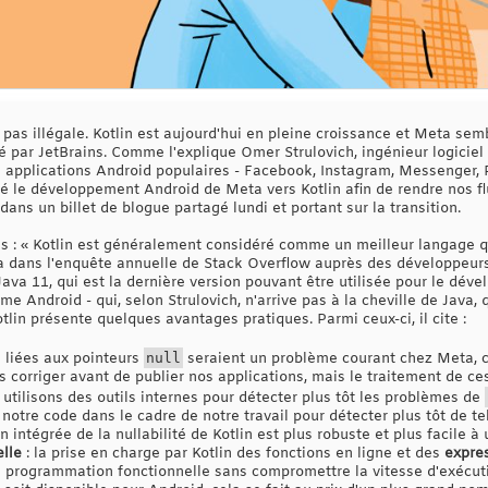
c pas illégale. Kotlin est aujourd'hui en pleine croissance et Meta semb
par JetBrains. Comme l'explique Omer Strulovich, ingénieur logiciel 
 applications Android populaires - Facebook, Instagram, Messenger, Por
é le développement Android de Meta vers Kotlin afin de rendre nos f
 dans un billet de blogue partagé lundi et portant sur la transition.
es : « Kotlin est généralement considéré comme un meilleur langage 
va dans l'enquête annuelle de Stack Overflow auprès des développeu
Java 11, qui est la dernière version pouvant être utilisée pour le dé
me Android - qui, selon Strulovich, n'arrive pas à la cheville de Java,
in présente quelques avantages pratiques. Parmi ceux-ci, il cite :
s liées aux pointeurs
null
seraient un problème courant chez Meta, c
 corriger avant de publier nos applications, mais le traitement de c
tilisons des outils internes pour détecter plus tôt les problèmes de
otre code dans le cadre de notre travail pour détecter plus tôt de t
intégrée de la nullabilité de Kotlin est plus robuste et plus facile à ut
lle
: la prise en charge par Kotlin des fonctions en ligne et des
expre
de programmation fonctionnelle sans compromettre la vitesse d'exécuti