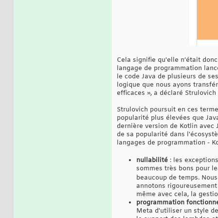
Cela signifie qu'elle n’était don
langage de programmation lancé 
le code Java de plusieurs de ses
logique que nous ayons transfér
efficaces », a déclaré Strulovich
Strulovich poursuit en ces term
popularité plus élevées que Ja
dernière version de Kotlin avec 
de sa popularité dans l'écosystè
langages de programmation - Kotl
nullabilité
: les exception
sommes très bons pour les
beaucoup de temps. Nous u
annotons rigoureusement n
même avec cela, la gestion 
programmation fonctionne
Meta d'utiliser un style 