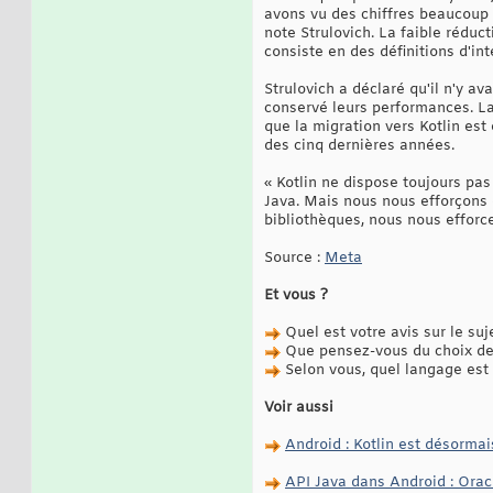
avons vu des chiffres beaucoup 
note Strulovich. La faible réduct
consiste en des définitions d'int
Strulovich a déclaré qu'il n'y a
conservé leurs performances. La 
que la migration vers Kotlin est
des cinq dernières années.
« Kotlin ne dispose toujours pa
Java. Mais nous nous efforçons 
bibliothèques, nous nous efforc
Source :
Meta
Et vous ?
Quel est votre avis sur le suj
Que pensez-vous du choix de 
Selon vous, quel langage est 
Voir aussi
Android : Kotlin est désorma
API Java dans Android : Oracl