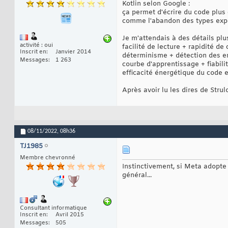
Kotlin selon Google :
ça permet d'écrire du code plus
comme l'abandon des types explic
Je m'attendais à des détails plu
activité : oui
facilité de lecture + rapidité de
Inscrit en
Janvier 2014
déterminisme + détection des er
Messages
1 263
courbe d'apprentissage + fiabili
efficacité énergétique du code
Après avoir lu les dires de Stru
08/11/2022,
08h36
TJ1985
Membre chevronné
Instinctivement, si Meta adopte K
général...
Consultant informatique
Inscrit en
Avril 2015
Messages
505