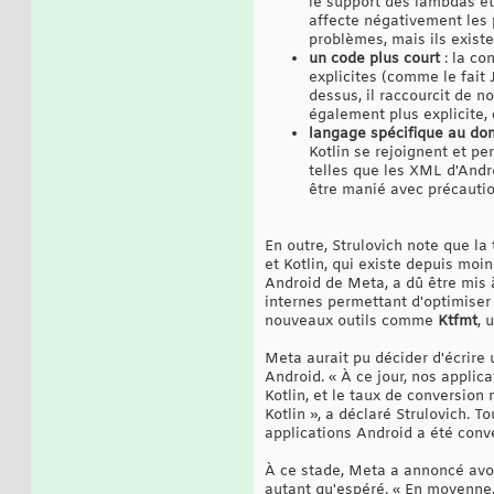
le support des lambdas et
affecte négativement les
problèmes, mais ils existen
un code plus court
: la co
explicites (comme le fait 
dessus, il raccourcit de n
également plus explicite, c
langage spécifique au dom
Kotlin se rejoignent et pe
telles que les XML d'Andr
être manié avec précaution
En outre, Strulovich note que la
et Kotlin, qui existe depuis mo
Android de Meta, a dû être mis 
internes permettant d'optimiser 
nouveaux outils comme
Ktfmt
, 
Meta aurait pu décider d'écrire 
Android. « À ce jour, nos appli
Kotlin, et le taux de conversio
Kotlin », a déclaré Strulovich. 
applications Android a été conv
À ce stade, Meta a annoncé avoir
autant qu'espéré. « En moyenne