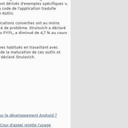
nt dérivés d'exemples spécifiques »,
u code de l'application traduite
 Kotlin.
plications converties ont au moins
sé de problème. Strulovich a déclaré
dex PYPL, a diminué de 4,7 % au cours
es habitués en travaillant avec
de la maturation de ces outils et
déclaré Strulovich.
our le développement Android ?
Cour d'appel rejette l'usage