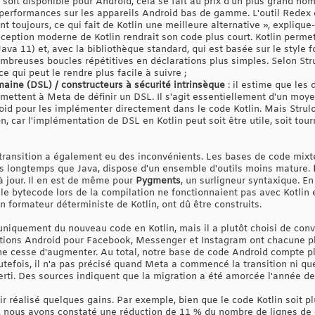
 soit disponible pour Android, cela se fait au prix d'un plus grand no
 performances sur les appareils Android bas de gamme. L'outil Redex
t toujours, ce qui fait de Kotlin une meilleure alternative », explique-t
nception moderne de Kotlin rendrait son code plus court. Kotlin perme
Java 11) et, avec la bibliothèque standard, qui est basée sur le style 
ombreuses boucles répétitives en déclarations plus simples. Selon Stru
e qui peut le rendre plus facile à suivre ;
aine (DSL) / constructeurs à sécurité intrinsèque
: il estime que les 
rmettent à Meta de définir un DSL. Il s'agit essentiellement d'un moy
oid pour les implémenter directement dans le code Kotlin. Mais Strulov
, car l'implémentation de DSL en Kotlin peut soit être utile, soit tourn
 transition a également eu des inconvénients. Les bases de code mixte
ins longtemps que Java, dispose d'un ensemble d'outils moins mature.
à jour. Il en est de même pour
Pygments
, un surligneur syntaxique. En
le bytecode lors de la compilation ne fonctionnaient pas avec Kotlin e
un formateur déterministe de Kotlin, ont dû être construits.
uniquement du nouveau code en Kotlin, mais il a plutôt choisi de conv
cations Android pour Facebook, Messenger et Instagram ont chacune pl
n ne cesse d'augmenter. Au total, notre base de code Android compte p
Toutefois, il n'a pas précisé quand Meta a commencé la transition ni 
erti. Des sources indiquent que la migration a été amorcée l'année de
 réalisé quelques gains. Par exemple, bien que le code Kotlin soit plu
, nous avons constaté une réduction de 11 % du nombre de lignes de 