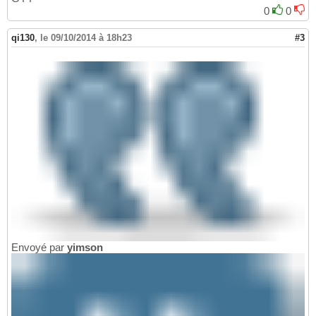
0
0
qi130
,
le 09/10/2014 à 18h23
#3
Envoyé par
yimson