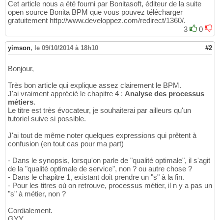
Cet article nous a été fourni par Bonitasoft, éditeur de la suite
open source Bonita BPM que vous pouvez télécharger
gratuitement http://www.developpez.com/redirect/1360/.
3
0
yimson
,
le 09/10/2014 à 18h10
#2
Bonjour,
Très bon article qui explique assez clairement le BPM.
J'ai vraiment apprécié le chapitre 4 :
Analyse des processus
métiers
.
Le titre est très évocateur, je souhaiterai par ailleurs qu'un
tutoriel suive si possible.
J'ai tout de même noter quelques expressions qui prêtent à
confusion (en tout cas pour ma part)
- Dans le synopsis, lorsqu'on parle de "qualité optimale", il s'agit
de la "qualité optimale de service", non ? ou autre chose ?
- Dans le chapitre 1, existant doit prendre un "s" à la fin.
- Pour les titres où on retrouve, processus métier, il n y a pas un
"s" à métier, non ?
Cordialement.
GYY