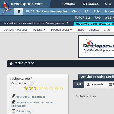
FORUMS
TUTORIELS
FAQ
DI/DSI Solutions d'entreprise
Cloud
IA
ALM
Micros
TUTORIELS
FAQ
WEBIN
Vous n'êtes pas encore inscrit sur Developpez.com ?
Inscrivez-vous gratuitem
Derniers messages
Actions
Réseau social
Blogs
Agenda
Chat
racine carrée
Activité de racine carré
racine carrée
Membre confirmé
Tout
racine carrée
Pas d'activité récente
Trouver tous les messages
Trouver les dernières discussions
commencées
Voir son blog