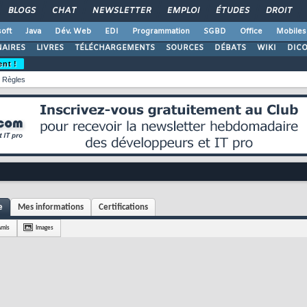
BLOGS
CHAT
NEWSLETTER
EMPLOI
ÉTUDES
DROIT
oft
Java
Dév. Web
EDI
Programmation
SGBD
Office
Mobiles
AIRES
LIVRES
TÉLÉCHARGEMENTS
SOURCES
DÉBATS
WIKI
DIC
ent !
Règles
e
Mes informations
Certifications
Amis
Images