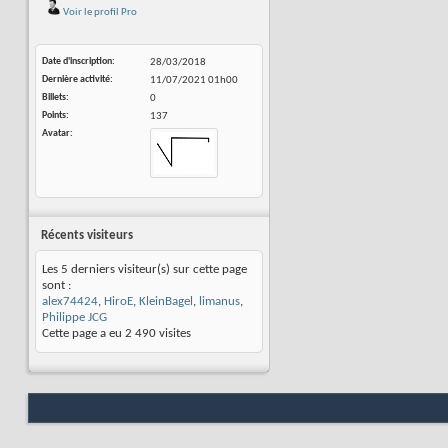
Voir le profil Pro
Date d'inscription
28/03/2018
Dernière activité
11/07/2021
01h00
Billets
0
Points
137
Avatar
Récents visiteurs
Les 5 derniers visiteur(s) sur cette page
sont :
alex74424
,
HiroE
,
KleinBagel
,
limanus
,
Philippe JCG
Cette page a eu
2 490
visites