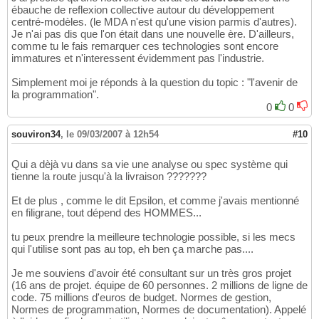
ébauche de reflexion collective autour du développement
centré-modèles. (le MDA n'est qu'une vision parmis d'autres).
Je n'ai pas dis que l'on était dans une nouvelle ère. D'ailleurs,
comme tu le fais remarquer ces technologies sont encore
immatures et n'interessent évidemment pas l'industrie.
Simplement moi je réponds à la question du topic : "l'avenir de
la programmation".
0
0
souviron34
,
le 09/03/2007 à 12h54
#10
Qui a dèjà vu dans sa vie une analyse ou spec système qui
tienne la route jusqu'à la livraison ???????
Et de plus , comme le dit Epsilon, et comme j'avais mentionné
en filigrane, tout dépend des HOMMES...
tu peux prendre la meilleure technologie possible, si les mecs
qui l'utilise sont pas au top, eh ben ça marche pas....
Je me souviens d'avoir été consultant sur un très gros projet
(16 ans de projet. équipe de 60 personnes. 2 millions de ligne de
code. 75 millions d'euros de budget. Normes de gestion,
Normes de programmation, Normes de documentation). Appelé