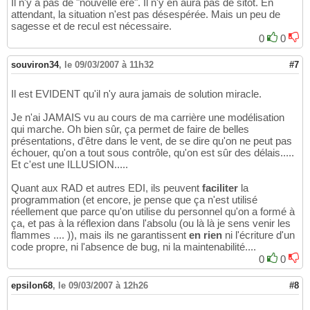
Il n'y a pas de "nouvelle ère". Il n'y en aura pas de sitot. En
attendant, la situation n'est pas désespérée. Mais un peu de
sagesse et de recul est nécessaire.
0
0
souviron34
,
le 09/03/2007 à 11h32
#7
Il est EVIDENT qu'il n'y aura jamais de solution miracle.
Je n'ai JAMAIS vu au cours de ma carrière une modélisation
qui marche. Oh bien sûr, ça permet de faire de belles
présentations, d'être dans le vent, de se dire qu'on ne peut pas
échouer, qu'on a tout sous contrôle, qu'on est sûr des délais.....
Et c'est une ILLUSION.....
Quant aux RAD et autres EDI, ils peuvent
faciliter
la
programmation (et encore, je pense que ça n'est utilisé
réellement que parce qu'on utilise du personnel qu'on a formé à
ça, et pas à la réflexion dans l'absolu (ou là là je sens venir les
flammes .... )), mais ils ne garantissent
en rien
ni l'écriture d'un
code propre, ni l'absence de bug, ni la maintenabilité....
0
0
epsilon68
,
le 09/03/2007 à 12h26
#8