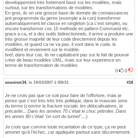
developpement très fortement basé sur les modèles, mais
surtout, sur les transformations de modèles.
En gros, ils on une grosse base de donnée de connaissances
pré-programmée du genre (exemple a la con) transformer
automatiquement tel classe en singleton (ca c'est simple), ou
encore transformer ces 15 methode en pattern Command etc.
grace a ca, et a des outils bidirectionnels, il arrive a produire une
très grosse majorité de leur code directement depuis les
modèles, et quand ca ne va pas, il vont dans le code, le
modifient et reviennent sur le modèle.
bref, dans leur cas, ils ne capitalisent pas sur le fait de pouvoir
créer de beau modèles UML, mais sur leur experience en
terme de transformation de modèles
0
0
souviron34
,
le 14/03/2007 à 00h51
#18
Je ne crois pas que ce soit pour faire de l'offshore, mais je
pense que c'est très très très politique, dans le mauvais sens
du terme (
comme la fracture sociale, les délocalisations, la
précarité... Dans les années 70 c'était le choc pétrolier. Dans
les annes 80 c'était "on sort du tunnel"..
..)
Je crois que comme toute incantation de ce type, ça ne peut
amener qu'à l'échec, car appliquée partout sans discernement.