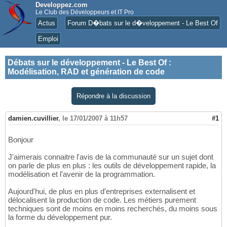
Developpez.com
Le Club des Développeurs et IT Pro
Actus
Forum D�bats sur le d�veloppement - Le Best Of
Emploi
Débats sur le développement - Le Best Of
:
Modélisation, RAD et génération de code
Répondre à la discussion
damien.cuvillier
,
le 17/01/2007 à 11h57
#1
Bonjour
J'aimerais connaitre l'avis de la communauté sur un sujet dont
on parle de plus en plus : les outils de développement rapide, la
modélisation et l'avenir de la programmation.
Aujourd'hui, de plus en plus d'entreprises externalisent et
délocalisent la production de code. Les métiers purement
techniques sont de moins en moins recherchés, du moins sous
la forme du développement pur.