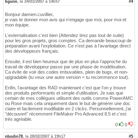
tigunn
,
le 24/01/2007 à 14h57
#4
Bonjour damien.cuvillier,
je vais te donner mon avis qui n'engage que moi, pour moi et
mon équipe.
L'externalisation c'est bien (Attendez tirez pas tout de suite)
pour les gros projets, gros comptes. Ca demande beaucoup de
préparation avant l'exploitation. Ce n'est pas à l'avantage direct
des développeurs français.
Ensuite, il est bien heureux que de plus en plus l'approche du
travail de développeur passe par une phase de modélisation.
Ca évite de voir des codes imbuvables, plein de bugs, et non-
upgradable (tu veux une autre version = tu recommence tout).
Enfin, l'avantage des RAD maintenant c'est que l'on y trouve
des produits performants et simple d'utilisation. Je sais que
certain de mes collègues utilisent des outils comme PowerAMC
ou Rose mais cela uniquement dans le but de générer une doc
claire et facilement modifiable en 2 clicks. Personnellement, j'ai
"découvert" récemment FileMaker Pro Advanced 8.5 et c'est
très agréable.
0
0
nbodin78
,
le 28/02/2007 à 19h17
#5