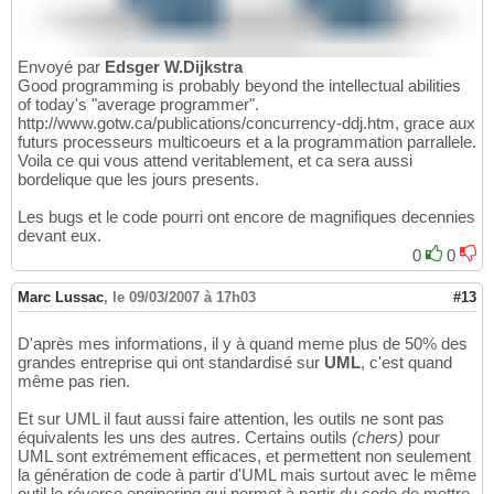
Envoyé par
Edsger W.Dijkstra
Good programming is probably beyond the intellectual abilities
of today's "average programmer".
http://www.gotw.ca/publications/concurrency-ddj.htm, grace aux
futurs processeurs multicoeurs et a la programmation parrallele.
Voila ce qui vous attend veritablement, et ca sera aussi
bordelique que les jours presents.
Les bugs et le code pourri ont encore de magnifiques decennies
devant eux.
0
0
Marc Lussac
,
le 09/03/2007 à 17h03
#13
D'après mes informations, il y à quand meme plus de 50% des
grandes entreprise qui ont standardisé sur
UML
, c'est quand
même pas rien.
Et sur UML il faut aussi faire attention, les outils ne sont pas
équivalents les uns des autres. Certains outils
(chers)
pour
UML sont extrémement efficaces, et permettent non seulement
la génération de code à partir d'UML mais surtout avec le même
outil le réverse enginering qui permet à partir du code de mettre