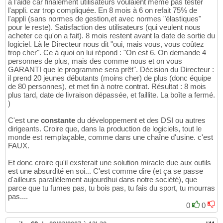
à l'aide car finalement utilisateurs voulaient même pas tester
l'appli. car trop compliquée. En 8 mois à 6 on refait 75% de
l'appli (sans normes de gestion,et avec normes "élastiques"
pour le reste). Satisfaction des utilisateurs (qui veulent nous
acheter ce qu'on a fait). 8 mois restent avant la date de sortie du
logiciel. Là le Directeur nous dit "oui, mais vous, vous coûtez
trop cher". Ce à quoi on lui répond : "On est 6. On demande 4
personnes de plus, mais des comme nous et on vous
GARANTI que le programme sera prêt". Décision du Directeur :
il prend 20 jeunes débutants (moins cher) de plus (donc équipe
de 80 personnes), et met fin à notre contrat. Résultat : 8 mois
plus tard, date de livraison dépassée, et faillite. La boîte a fermé.
)
C'est une
constante
du développement et des DSI ou autres
dirigeants. Croire que, dans la production de logiciels, tout le
monde est remplaçable, comme dans une chaîne d'usine. c'est
FAUX.
Et donc croire qu'il exsterait une solution miracle due aux outils
est une absurdité en soi... C'est comme dire (et ça se passe
d'ailleurs parallèlement aujourdhui dans notre société), que
parce que tu fumes pas, tu bois pas, tu fais du sport, tu mourras
pas....
0
0