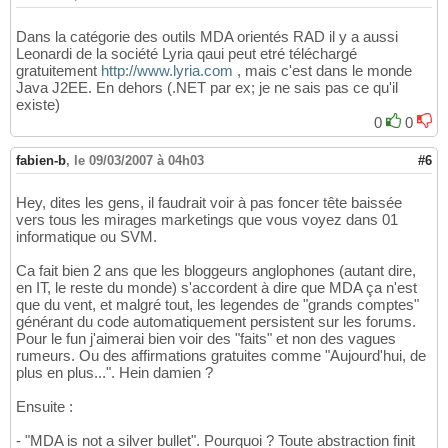
Dans la catégorie des outils MDA orientés RAD il y a aussi
Leonardi de la société Lyria qaui peut etré téléchargé
gratuitement
http://www.lyria.com
, mais c'est dans le monde
Java J2EE. En dehors (.NET par ex; je ne sais pas ce qu'il
existe)
0
0
fabien-b
,
le 09/03/2007 à 04h03
#6
Hey, dites les gens, il faudrait voir à pas foncer tête baissée
vers tous les mirages marketings que vous voyez dans 01
informatique ou SVM.
Ca fait bien 2 ans que les bloggeurs anglophones (autant dire,
en IT, le reste du monde) s'accordent à dire que MDA ça n'est
que du vent, et malgré tout, les legendes de "grands comptes"
générant du code automatiquement persistent sur les forums.
Pour le fun j'aimerai bien voir des "faits" et non des vagues
rumeurs. Ou des affirmations gratuites comme "Aujourd'hui, de
plus en plus...". Hein damien ?
Ensuite :
- "MDA is not a silver bullet". Pourquoi ? Toute abstraction finit