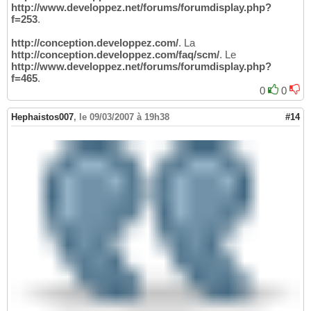
http://www.developpez.net/forums/forumdisplay.php?
f=253
.
http://conception.developpez.com/
. La
http://conception.developpez.com/faq/scm/
. Le
http://www.developpez.net/forums/forumdisplay.php?
f=465
.
0
0
Hephaistos007
,
le 09/03/2007 à 19h38
#14