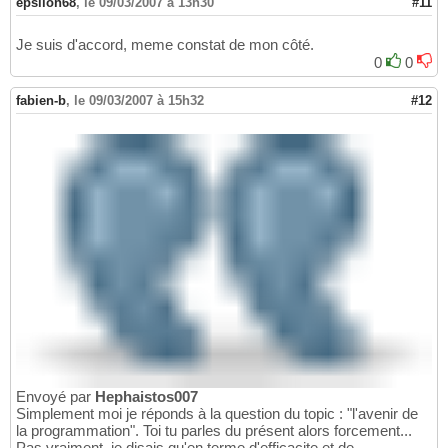
epsilon68
,
le 09/03/2007 à 13h30
#11
Je suis d'accord, meme constat de mon côté.
0
0
fabien-b
,
le 09/03/2007 à 15h32
#12
Envoyé par
Hephaistos007
Simplement moi je réponds à la question du topic : "l'avenir de
la programmation". Toi tu parles du présent alors forcement...
Pas vraiment, je disais qu'en terme d'efficacite et de