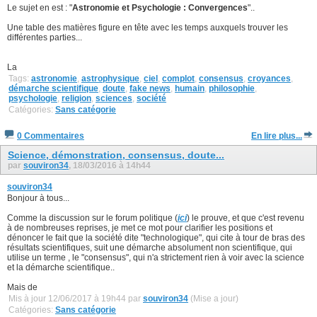
Le sujet en est : "
Astronomie et Psychologie : Convergences
"..
Une table des matières figure en tête avec les temps auxquels trouver les
différentes parties...
La
Tags:
astronomie
,
astrophysique
,
ciel
,
complot
,
consensus
,
croyances
,
démarche scientifique
,
doute
,
fake news
,
humain
,
philosophie
,
psychologie
,
religion
,
sciences
,
société
Catégories:
Sans catégorie
0 Commentaires
En lire plus...
Science, démonstration, consensus, doute...
par
souviron34
, 18/03/2016 à 14h44
souviron34
Bonjour à tous...
Comme la discussion sur le forum politique (
ici
) le prouve, et que c'est revenu
à de nombreuses reprises, je met ce mot pour clarifier les positions et
dénoncer le fait que la société dite "technologique", qui cite à tour de bras des
résultats scientifiques, suit une démarche absolument non scientifique, qui
utilise un terme , le "consensus", qui n'a strictement rien à voir avec la science
et la démarche scientifique..
Mais de
Mis à jour 12/06/2017 à 19h44 par
souviron34
(Mise a jour)
Catégories:
Sans catégorie