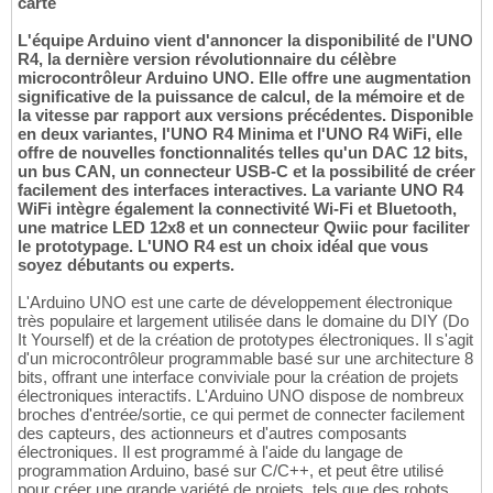
carte
L'équipe Arduino vient d'annoncer la disponibilité de l'UNO
R4, la dernière version révolutionnaire du célèbre
microcontrôleur Arduino UNO. Elle offre une augmentation
significative de la puissance de calcul, de la mémoire et de
la vitesse par rapport aux versions précédentes. Disponible
en deux variantes, l'UNO R4 Minima et l'UNO R4 WiFi, elle
offre de nouvelles fonctionnalités telles qu'un DAC 12 bits,
un bus CAN, un connecteur USB-C et la possibilité de créer
facilement des interfaces interactives. La variante UNO R4
WiFi intègre également la connectivité Wi-Fi et Bluetooth,
une matrice LED 12x8 et un connecteur Qwiic pour faciliter
le prototypage. L'UNO R4 est un choix idéal que vous
soyez débutants ou experts.
L'Arduino UNO est une carte de développement électronique
très populaire et largement utilisée dans le domaine du DIY (Do
It Yourself) et de la création de prototypes électroniques. Il s'agit
d'un microcontrôleur programmable basé sur une architecture 8
bits, offrant une interface conviviale pour la création de projets
électroniques interactifs. L'Arduino UNO dispose de nombreux
broches d'entrée/sortie, ce qui permet de connecter facilement
des capteurs, des actionneurs et d'autres composants
électroniques. Il est programmé à l'aide du langage de
programmation Arduino, basé sur C/C++, et peut être utilisé
pour créer une grande variété de projets, tels que des robots,