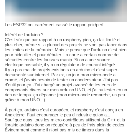
Les ESP32 ont carrément cassé le rapport prix/perf.
Intérêt de l'arduino ?
C'est sûr que par rapport à un raspberry pico, ça fait limité et
plus cher, même si la plupart des projets ne vont pas taper dans
les limites de la mémoire. Mais je pense que l'arduino c'est bien
pour bidouiller et pour débuter. La carte a certain nombre de
sécurités contre les fausses manip. Si on a une source
électrique passable, il y a un régulateur de courant intégré.
Il y a pas mal de projets existants en arduino et c'est super-
documenté sur internet. Par ex, un jour mon micro-onde a
cramé, et j'avais besoin de tester un condensateur. J'ai pas
d'outil pour ça. J'ai chargé un projet avancé de testeurs de
composants divers sur mon arduino UNO, et j'ai pu tester en un
rien de temps. ça dépanne (mon micro-onde remarche, un peu
grâce à mon UNO...).
À part ça, arduino c'est européen, et raspberry c'est conçu en
Angleterre. Faut encourager le peu d'industrie qu'on a...
Sauf que quasi tous les micro-contrôleurs utilisent du C++ et la
librairie arduino donc on récupère à peu de frais plein de codes.
Évidemment comme il n'ont pas mis de timers dans la