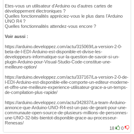
Etes-vous un utilisateur d'Arduino ou d'autres cartes de
développement électroniques ?
Quelles fonctionnalités appréciez-vous le plus dans l'Arduino
UNO R4 ?
Quelles fonctionnalités attendez-vous encore ?
Voir aussi :
https://arduino.developpez.com/actu/315069/La-version-2-0-
beta-de-l-EDI-Arduino-est-disponible-et-divise-les-
developpeurs-informatique-sur-la-question-de-savoir-si-un-
plugin-Arduino-pour-Visual-Studio-Code-constitue-une-
meilleure-option/
https://arduino.developpez.com/actu/337167/La-version-2-0-de-
l-EDI-Arduino-est-disponible-elle-comporte-un-editeur-moderne-
et-offre-une-meilleure-experience-utilisateur-grace-a-un-temps-
de-compilation-plus-rapide/
https://arduino.developpez.com/actu/342837/La-team-Arduino-
annonce-que-Arduino-UNO-R4-est-un-pas-de-geant-pour-une-
communaute-open-source-de-plusieurs-millions-de-personnes-
une-UNO-32-bits-bientot-disponible-grace-au-processeur-
Renesas/
18
0