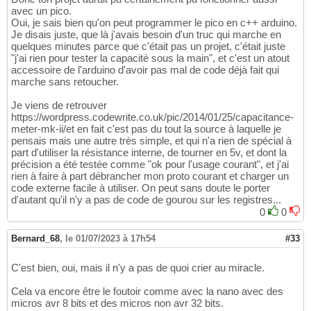
avec un pico.
Oui, je sais bien qu'on peut programmer le pico en c++ arduino.
Je disais juste, que là j'avais besoin d'un truc qui marche en
quelques minutes parce que c'était pas un projet, c'était juste
"j'ai rien pour tester la capacité sous la main", et c'est un atout
accessoire de l'arduino d'avoir pas mal de code déjà fait qui
marche sans retoucher.
Je viens de retrouver
https://wordpress.codewrite.co.uk/pic/2014/01/25/capacitance-
meter-mk-ii/et en fait c'est pas du tout la source à laquelle je
pensais mais une autre très simple, et qui n'a rien de spécial à
part d'utiliser la résistance interne, de tourner en 5v, et dont la
précision a été testée comme "ok pour l'usage courant", et j'ai
rien à faire à part débrancher mon proto courant et charger un
code externe facile à utiliser. On peut sans doute le porter
d'autant qu'il n'y a pas de code de gourou sur les registres...
0
0
Bernard_68
,
le 01/07/2023 à 17h54
#33
C'est bien, oui, mais il n'y a pas de quoi crier au miracle.
Cela va encore être le foutoir comme avec la nano avec des
micros avr 8 bits et des micros non avr 32 bits.