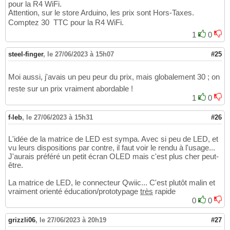
pour la R4 WiFi.
Attention, sur le store Arduino, les prix sont Hors-Taxes.
Comptez 30  TTC pour la R4 WiFi.
1
0
steel-finger
,
le 27/06/2023 à 15h07
#25
Moi aussi, j'avais un peu peur du prix, mais globalement 30 ; on
reste sur un prix vraiment abordable !
1
0
f-leb
,
le 27/06/2023 à 15h31
#26
L'idée de la matrice de LED est sympa. Avec si peu de LED, et
vu leurs dispositions par contre, il faut voir le rendu à l'usage...
J'aurais préféré un petit écran OLED mais c'est plus cher peut-
être.
La matrice de LED, le connecteur Qwiic... C'est plutôt malin et
vraiment orienté éducation/prototypage
très
rapide
0
0
grizzli06
,
le 27/06/2023 à 20h19
#27