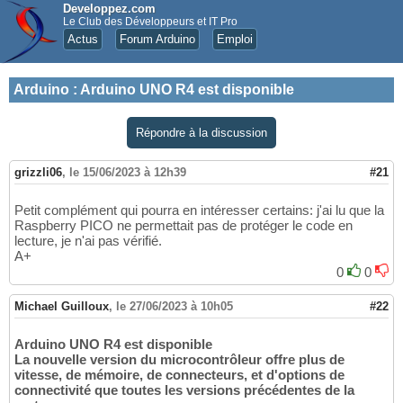
Developpez.com
Le Club des Développeurs et IT Pro
Actus
Forum Arduino
Emploi
Arduino
:
Arduino UNO R4 est disponible
Répondre à la discussion
grizzli06
,
le 15/06/2023 à 12h39
#21
Petit complément qui pourra en intéresser certains: j'ai lu que la
Raspberry PICO ne permettait pas de protéger le code en
lecture, je n'ai pas vérifié.
A+
0
0
Michael Guilloux
,
le 27/06/2023 à 10h05
#22
Arduino UNO R4 est disponible
La nouvelle version du microcontrôleur offre plus de
vitesse, de mémoire, de connecteurs, et d'options de
connectivité que toutes les versions précédentes de la