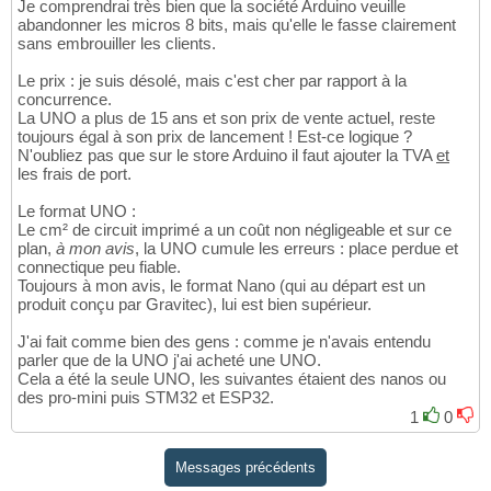
Je comprendrai très bien que la société Arduino veuille
abandonner les micros 8 bits, mais qu'elle le fasse clairement
sans embrouiller les clients.
Le prix : je suis désolé, mais c'est cher par rapport à la
concurrence.
La UNO a plus de 15 ans et son prix de vente actuel, reste
toujours égal à son prix de lancement ! Est-ce logique ?
N'oubliez pas que sur le store Arduino il faut ajouter la TVA
et
les frais de port.
Le format UNO :
Le cm² de circuit imprimé a un coût non négligeable et sur ce
plan,
à mon avis
, la UNO cumule les erreurs : place perdue et
connectique peu fiable.
Toujours à mon avis, le format Nano (qui au départ est un
produit conçu par Gravitec), lui est bien supérieur.
J'ai fait comme bien des gens : comme je n'avais entendu
parler que de la UNO j'ai acheté une UNO.
Cela a été la seule UNO, les suivantes étaient des nanos ou
des pro-mini puis STM32 et ESP32.
1
0
Messages précédents