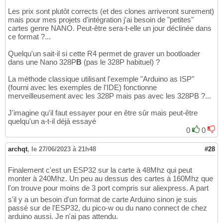
Les prix sont plutôt corrects (et des clones arriveront surement)
mais pour mes projets d'intégration j'ai besoin de "petites"
cartes genre NANO. Peut-être sera-t-elle un jour déclinée dans
ce format ?...
Quelqu'un sait-il si cette R4 permet de graver un bootloader
dans une Nano 328P
B
(pas le 328P habituel) ?
La méthode classique utilisant l'exemple "Arduino as ISP"
(fourni avec les exemples de l'IDE) fonctionne
merveilleusement avec les 328P mais pas avec les 328PB ?...
J'imagine qu'il faut essayer pour en être sûr mais peut-être
quelqu'un a-t-il déjà essayé
0
0
archqt
,
le 27/06/2023 à 21h48
#28
Finalement c'est un ESP32 sur la carte à 48Mhz qui peut
monter à 240Mhz. Un peu au dessus des cartes à 160Mhz que
l'on trouve pour moins de 3 port compris sur aliexpress. A part
s'il y a un besoin d'un format de carte Arduino sinon je suis
passé sur de l'ESP32, du pico-w ou du nano connect de chez
arduino aussi. Je n'ai pas attendu.