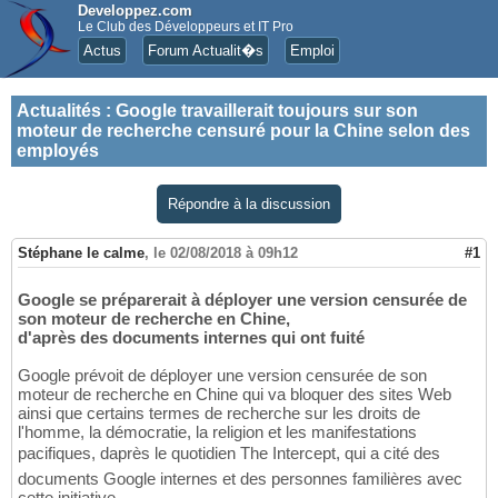
Developpez.com
Le Club des Développeurs et IT Pro
Actus
Forum Actualit�s
Emploi
Actualités
:
Google travaillerait toujours sur son
moteur de recherche censuré pour la Chine selon des
employés
Répondre à la discussion
Stéphane le calme
,
le 02/08/2018 à 09h12
#1
Google se préparerait à déployer une version censurée de
son moteur de recherche en Chine,
d'après des documents internes qui ont fuité
Google prévoit de déployer une version censurée de son
moteur de recherche en Chine qui va bloquer des sites Web
ainsi que certains termes de recherche sur les droits de
l'homme, la démocratie, la religion et les manifestations
pacifiques, daprès le quotidien The Intercept, qui a cité des
documents Google internes et des personnes familières avec
cette initiative.