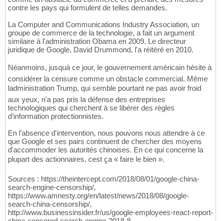
contre les pays qui formulent de telles demandes.
La Computer and Communications Industry Association, un
groupe de commerce de la technologie, a fait un argument
similaire à l'administration Obama en 2009. Le directeur
juridique de Google, David Drummond, l'a réitéré en 2010.
Néanmoins, jusquà ce jour, le gouvernement américain hésite à
considérer la censure comme un obstacle commercial. Même
ladministration Trump, qui semble pourtant ne pas avoir froid
aux yeux, n'a pas pris la défense des entreprises
technologiques qui cherchent à se libérer des règles
d'information protectionnistes.
En l'absence d'intervention, nous pouvons nous attendre à ce
que Google et ses pairs continuent de chercher des moyens
d'accommoder les autorités chinoises. En ce qui concerne la
plupart des actionnaires, cest ça « faire le bien ».
Sources : https://theintercept.com/2018/08/01/google-china-
search-engine-censorship/,
https://www.amnesty.org/en/latest/news/2018/08/google-
search-china-censorship/,
http://www.businessinsider.fr/us/google-employees-react-report-
china-censored-search-engine-2018-8