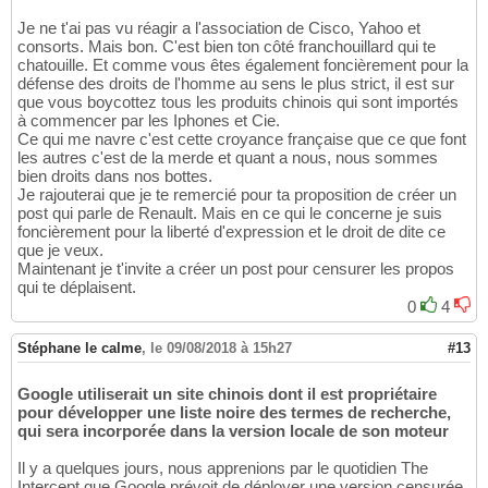
Je ne t'ai pas vu réagir a l'association de Cisco, Yahoo et
consorts. Mais bon. C'est bien ton côté franchouillard qui te
chatouille. Et comme vous êtes également foncièrement pour la
défense des droits de l'homme au sens le plus strict, il est sur
que vous boycottez tous les produits chinois qui sont importés
à commencer par les Iphones et Cie.
Ce qui me navre c'est cette croyance française que ce que font
les autres c'est de la merde et quant a nous, nous sommes
bien droits dans nos bottes.
Je rajouterai que je te remercié pour ta proposition de créer un
post qui parle de Renault. Mais en ce qui le concerne je suis
foncièrement pour la liberté d'expression et le droit de dite ce
que je veux.
Maintenant je t'invite a créer un post pour censurer les propos
qui te déplaisent.
0
4
Stéphane le calme
,
le 09/08/2018 à 15h27
#13
Google utiliserait un site chinois dont il est propriétaire
pour développer une liste noire des termes de recherche,
qui sera incorporée dans la version locale de son moteur
Il y a quelques jours, nous apprenions par le quotidien The
Intercept que Google prévoit de déployer une version censurée