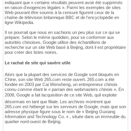
indiquant que « certains résultats peuvent avoir été supprimés
en raison d'exigences légales ». Parmi les exemples de sites
Web pouvant être soumis à la censure figurent ceux de la
chaîne de télévision britannique BBC et de l'encyclopédie en
ligne Wikipedia.
Il se pourrait que nous en sachions un peu plus sur ce qui se
prépare. Selon le même quotidien, pour se conformer aux
autorités chinoises, Google utilise des échantillons de
recherche sur un site Web basé à Beijing, dont il est propriétaire
pour créer des listes noires.
Le rachat de site qui savère utile
Alors que la plupart des services de Google sont bloqués en
Chine, son site Web 265.com reste ouvert. 265.com a été
fondée en 2003 par Cai Wensheng, un entrepreneur chinois
connu comme étant le « parrain des webmasters chinois ». En
2008, Google a fait lacquisition de ce site Web, quil exploite
désormais en tant que filiale. Les archives montrent que
265.com est hébergé sur les serveurs de Google, mais que son
adresse physique figure sous le nom de « Beijing Guxiang
Information and Technology Co. » , située dans un immeuble du
quartier nord-ouest de Beijing.