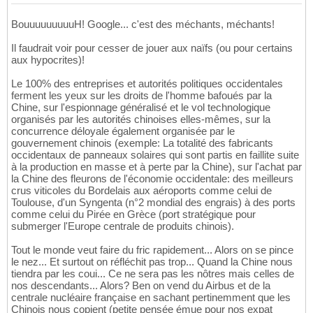
BouuuuuuuuuH! Google... c'est des méchants, méchants!
Il faudrait voir pour cesser de jouer aux naïfs (ou pour certains
aux hypocrites)!
Le 100% des entreprises et autorités politiques occidentales
ferment les yeux sur les droits de l'homme bafoués par la
Chine, sur l'espionnage généralisé et le vol technologique
organisés par les autorités chinoises elles-mêmes, sur la
concurrence déloyale également organisée par le
gouvernement chinois (exemple: La totalité des fabricants
occidentaux de panneaux solaires qui sont partis en faillite suite
à la production en masse et à perte par la Chine), sur l'achat par
la Chine des fleurons de l'économie occidentale: des meilleurs
crus viticoles du Bordelais aux aéroports comme celui de
Toulouse, d'un Syngenta (n°2 mondial des engrais) à des ports
comme celui du Pirée en Grèce (port stratégique pour
submerger l'Europe centrale de produits chinois).
Tout le monde veut faire du fric rapidement... Alors on se pince
le nez... Et surtout on réfléchit pas trop... Quand la Chine nous
tiendra par les coui... Ce ne sera pas les nôtres mais celles de
nos descendants... Alors? Ben on vend du Airbus et de la
centrale nucléaire française en sachant pertinemment que les
Chinois nous copient (petite pensée émue pour nos expat