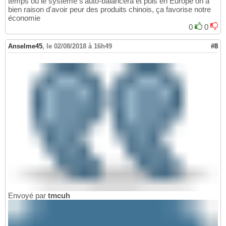
temps ou le système s'auto-balancera et puis en Europe on a
bien raison d'avoir peur des produits chinois, ça favorise notre
économie
0
0
Anselme45
,
le 02/08/2018 à 16h49
#8
Envoyé par
tmcuh