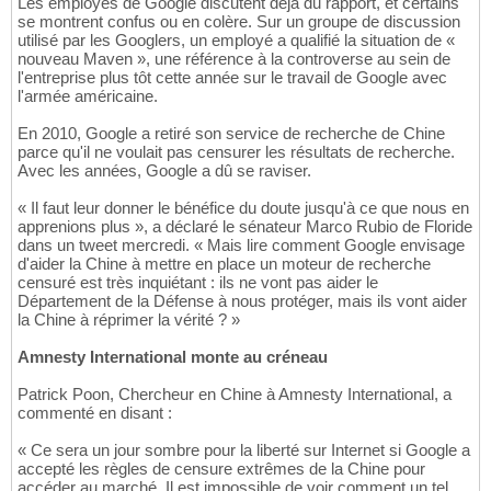
Les employés de Google discutent déjà du rapport, et certains
se montrent confus ou en colère. Sur un groupe de discussion
utilisé par les Googlers, un employé a qualifié la situation de «
nouveau Maven », une référence à la controverse au sein de
l'entreprise plus tôt cette année sur le travail de Google avec
l'armée américaine.
En 2010, Google a retiré son service de recherche de Chine
parce qu'il ne voulait pas censurer les résultats de recherche.
Avec les années, Google a dû se raviser.
« Il faut leur donner le bénéfice du doute jusqu'à ce que nous en
apprenions plus », a déclaré le sénateur Marco Rubio de Floride
dans un tweet mercredi. « Mais lire comment Google envisage
d'aider la Chine à mettre en place un moteur de recherche
censuré est très inquiétant : ils ne vont pas aider le
Département de la Défense à nous protéger, mais ils vont aider
la Chine à réprimer la vérité ? »
Amnesty International monte au créneau
Patrick Poon, Chercheur en Chine à Amnesty International, a
commenté en disant :
« Ce sera un jour sombre pour la liberté sur Internet si Google a
accepté les règles de censure extrêmes de la Chine pour
accéder au marché. Il est impossible de voir comment un tel