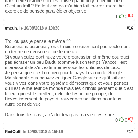
dans cette histoire nul n'est l'aisé quand on y réfléchie bien.
C'est un troll ? En tout cas ça m'a bien fait marrer, merci bel
exercice de pensée parallèle et objective.
1
0
tmcuh
,
le 10/08/2018 à 10h30
#16
Troll ou pas je pense le même ^^
Business is business, les chinois ne résonnent pas seulement
en terme de censure et de fermeture.
Si vous voulez continuez votre progression et même pourquoi
pas écraser un peu Baidu (comme à son temps Yahoo) il est
interessant de s'investir même sous les critiques de tous.
Je pense que c'est un bien pour le pays la venu de Google
Maintenant vous pouvez critiquer Google sur ce qu'il fait car
vous vivez dans votre système démocratique et vous pensez
qu'il est le meilleur de monde mais les chinois pensent que c'est
le leur qui est le meilleur, celui de l'esprit de groupe, de
l'investissement du pays à trouver des solutions pour tous...
autre point de vue
Dans tous les cas ça n'affectera pas ma vie c'est sûre
0
0
RedGuff
,
le 10/08/2018 à 15h19
#17