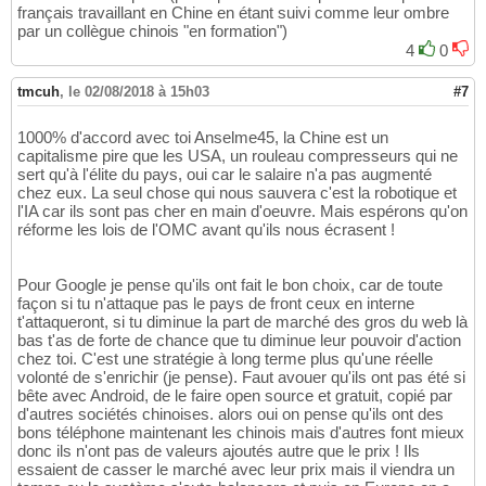
français travaillant en Chine en étant suivi comme leur ombre
par un collègue chinois "en formation")
4
0
tmcuh
,
le 02/08/2018 à 15h03
#7
1000% d'accord avec toi Anselme45, la Chine est un
capitalisme pire que les USA, un rouleau compresseurs qui ne
sert qu'à l'élite du pays, oui car le salaire n'a pas augmenté
chez eux. La seul chose qui nous sauvera c'est la robotique et
l'IA car ils sont pas cher en main d'oeuvre. Mais espérons qu'on
réforme les lois de l'OMC avant qu'ils nous écrasent !
Pour Google je pense qu'ils ont fait le bon choix, car de toute
façon si tu n'attaque pas le pays de front ceux en interne
t'attaqueront, si tu diminue la part de marché des gros du web là
bas t'as de forte de chance que tu diminue leur pouvoir d'action
chez toi. C'est une stratégie à long terme plus qu'une réelle
volonté de s'enrichir (je pense). Faut avouer qu'ils ont pas été si
bête avec Android, de le faire open source et gratuit, copié par
d'autres sociétés chinoises. alors oui on pense qu'ils ont des
bons téléphone maintenant les chinois mais d'autres font mieux
donc ils n'ont pas de valeurs ajoutés autre que le prix ! Ils
essaient de casser le marché avec leur prix mais il viendra un