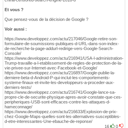
Et vous ?
Que pensez-vous de la décision de Google ?
Voir aussi :
https://www.developpez.com/actu/217046/Google-retire-son-
formulaire-de-soumissions-publiques-d-URL-dans-son-index-
de-recherche-la-page-addurl-redirige-vers-Google-Search-
Console/
https://www.developpez.com/actu/216941/USA-l-administration-
Trump-travaille-a-l-etablissement-de-regles-de-protection-de-la-
vie-privee-sur-Internet-avec-Facebook-et-Google/
https://www.developpez.com/actu/216897/Google-publie-la-
derniere-beta-d-Android-P-qui-inclut-les-comportements-
systeme-finaux-et-invite-les-developpeurs-a-proceder-aux-
derniers-tests/
https://www.developpez.com/actu/216741/Google-lance-sa-
propre-cle-de-securite-physique-apres-avoir-constate-que-ces-
peripheriques-USB-sont-efficaces-contre-les-attaques-d-
hameconnage/
https://www.developpez.com/actu/216633/Explosion-de-prix-
chez-Google-Maps-quelles-sont-les-alternatives-susceptibles-
d-etre-interessantes-Une-ebauche-de-reponse/
16
0