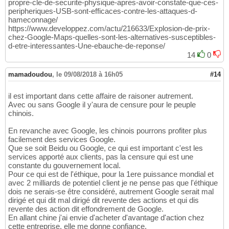
propre-cle-de-securite-physique-apres-avoir-constate-que-ces-
peripheriques-USB-sont-efficaces-contre-les-attaques-d-
hameconnage/
https://www.developpez.com/actu/216633/Explosion-de-prix-
chez-Google-Maps-quelles-sont-les-alternatives-susceptibles-
d-etre-interessantes-Une-ebauche-de-reponse/
14
0
mamadoudou
,
le 09/08/2018 à 16h05
#14
il est important dans cette affaire de raisoner autrement.
Avec ou sans Google il y'aura de censure pour le peuple
chinois.
En revanche avec Google, les chinois pourrons profiter plus
facilement des services Google.
Que se soit Beidu ou Google, ce qui est important c'est les
services apporté aux clients, pas la censure qui est une
constante du gouvernement local.
Pour ce qui est de l'éthique, pour la 1ere puissance mondial et
avec 2 milliards de potentiel client je ne pense pas que l'éthique
dois ne serais-se être considéré, autrement Google serait mal
dirigé et qui dit mal dirigé dit revente des actions et qui dis
revente des action dit effondrement de Google.
En allant chine j'ai envie d'acheter d'avantage d'action chez
cette entreprise, elle me donne confiance.