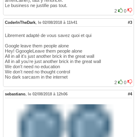
américaine!), faut y renoncer.
Le business ne justifie pas tout.
2
0
CoderInTheDark
,
le 02/08/2018 à 11h41
#3
Librement adapté de vous savez quoi et qui
Google leave them people alone
Hey! GgoogleLeave them people alone
All in all it's just another brick in the great wall
All in all you're just another brick in the great wall
We don't need no education
We don't need no thought control
No dark sarcasm in the internet
2
0
sebastiano
,
le 02/08/2018 à 12h06
#4