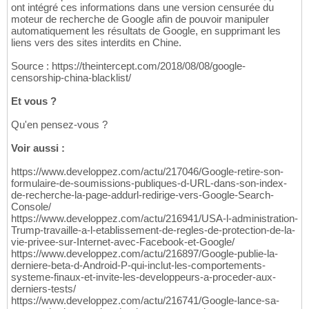
ont intégré ces informations dans une version censurée du
moteur de recherche de Google afin de pouvoir manipuler
automatiquement les résultats de Google, en supprimant les
liens vers des sites interdits en Chine.
Source : https://theintercept.com/2018/08/08/google-
censorship-china-blacklist/
Et vous ?
Qu'en pensez-vous ?
Voir aussi :
https://www.developpez.com/actu/217046/Google-retire-son-
formulaire-de-soumissions-publiques-d-URL-dans-son-index-
de-recherche-la-page-addurl-redirige-vers-Google-Search-
Console/
https://www.developpez.com/actu/216941/USA-l-administration-
Trump-travaille-a-l-etablissement-de-regles-de-protection-de-la-
vie-privee-sur-Internet-avec-Facebook-et-Google/
https://www.developpez.com/actu/216897/Google-publie-la-
derniere-beta-d-Android-P-qui-inclut-les-comportements-
systeme-finaux-et-invite-les-developpeurs-a-proceder-aux-
derniers-tests/
https://www.developpez.com/actu/216741/Google-lance-sa-