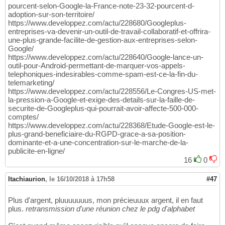
pourcent-selon-Google-la-France-note-23-32-pourcent-d-
adoption-sur-son-territoire/
https://www.developpez.com/actu/228680/Googleplus-
entreprises-va-devenir-un-outil-de-travail-collaboratif-et-offrira-
une-plus-grande-facilite-de-gestion-aux-entreprises-selon-
Google/
https://www.developpez.com/actu/228640/Google-lance-un-
outil-pour-Android-permettant-de-marquer-vos-appels-
telephoniques-indesirables-comme-spam-est-ce-la-fin-du-
telemarketing/
https://www.developpez.com/actu/228556/Le-Congres-US-met-
la-pression-a-Google-et-exige-des-details-sur-la-faille-de-
securite-de-Googleplus-qui-pourrait-avoir-affecte-500-000-
comptes/
https://www.developpez.com/actu/228368/Etude-Google-est-le-
plus-grand-beneficiaire-du-RGPD-grace-a-sa-position-
dominante-et-a-une-concentration-sur-le-marche-de-la-
publicite-en-ligne/
16
0
Itachiaurion
,
le 16/10/2018 à 17h58
#47
Plus d'argent, pluuuuuuus, mon précieuuux argent, il en faut
plus.
retransmission d'une réunion chez le pdg d'alphabet