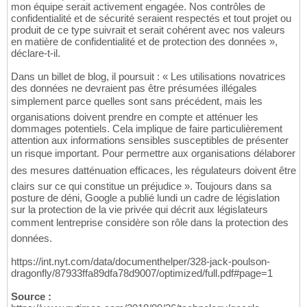
mon équipe serait activement engagée. Nos contrôles de
confidentialité et de sécurité seraient respectés et tout projet ou
produit de ce type suivrait et serait cohérent avec nos valeurs
en matière de confidentialité et de protection des données »,
déclare-t-il.
Dans un billet de blog, il poursuit : « Les utilisations novatrices
des données ne devraient pas être présumées illégales
simplement parce quelles sont sans précédent, mais les
organisations doivent prendre en compte et atténuer les
dommages potentiels. Cela implique de faire particulièrement
attention aux informations sensibles susceptibles de présenter
un risque important. Pour permettre aux organisations délaborer
des mesures datténuation efficaces, les régulateurs doivent être
clairs sur ce qui constitue un préjudice ». Toujours dans sa
posture de déni, Google a publié lundi un cadre de législation
sur la protection de la vie privée qui décrit aux législateurs
comment lentreprise considère son rôle dans la protection des
données.
https://int.nyt.com/data/documenthelper/328-jack-poulson-
dragonfly/87933ffa89dfa78d9007/optimized/full.pdf#page=1
Source :