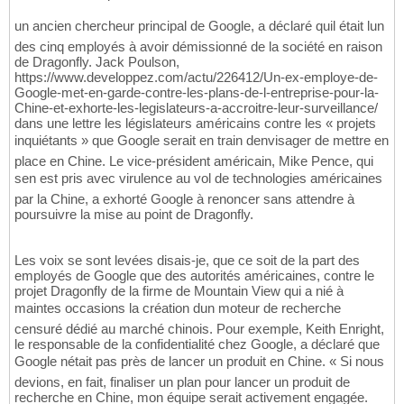
un ancien chercheur principal de Google, a déclaré quil était lun
des cinq employés à avoir démissionné de la société en raison
de Dragonfly. Jack Poulson,
https://www.developpez.com/actu/226412/Un-ex-employe-de-
Google-met-en-garde-contre-les-plans-de-l-entreprise-pour-la-
Chine-et-exhorte-les-legislateurs-a-accroitre-leur-surveillance/
dans une lettre les législateurs américains contre les « projets
inquiétants » que Google serait en train denvisager de mettre en
place en Chine. Le vice-président américain, Mike Pence, qui
sen est pris avec virulence au vol de technologies américaines
par la Chine, a exhorté Google à renoncer sans attendre à
poursuivre la mise au point de Dragonfly.
Les voix se sont levées disais-je, que ce soit de la part des
employés de Google que des autorités américaines, contre le
projet Dragonfly de la firme de Mountain View qui a nié à
maintes occasions la création dun moteur de recherche
censuré dédié au marché chinois. Pour exemple, Keith Enright,
le responsable de la confidentialité chez Google, a déclaré que
Google nétait pas près de lancer un produit en Chine. « Si nous
devions, en fait, finaliser un plan pour lancer un produit de
recherche en Chine, mon équipe serait activement engagée.