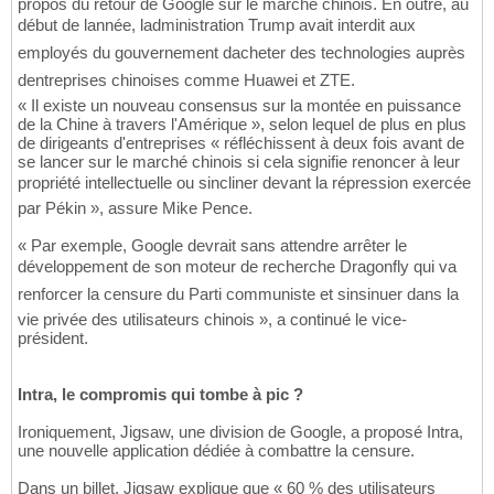
propos du retour de Google sur le marché chinois. En outre, au
début de lannée, ladministration Trump avait interdit aux
employés du gouvernement dacheter des technologies auprès
dentreprises chinoises comme Huawei et ZTE.
« Il existe un nouveau consensus sur la montée en puissance
de la Chine à travers l'Amérique », selon lequel de plus en plus
de dirigeants d'entreprises « réfléchissent à deux fois avant de
se lancer sur le marché chinois si cela signifie renoncer à leur
propriété intellectuelle ou sincliner devant la répression exercée
par Pékin », assure Mike Pence.
« Par exemple, Google devrait sans attendre arrêter le
développement de son moteur de recherche Dragonfly qui va
renforcer la censure du Parti communiste et sinsinuer dans la
vie privée des utilisateurs chinois », a continué le vice-
président.
Intra, le compromis qui tombe à pic ?
Ironiquement, Jigsaw, une division de Google, a proposé Intra,
une nouvelle application dédiée à combattre la censure.
Dans un billet, Jigsaw explique que « 60 % des utilisateurs