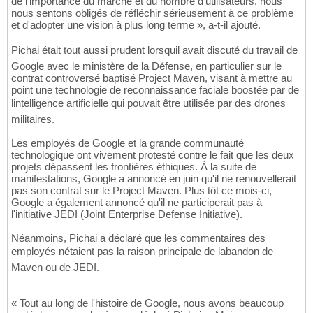
de l'importance du marché et du nombre d'utilisateurs, nous
nous sentons obligés de réfléchir sérieusement à ce problème
et d'adopter une vision à plus long terme », a-t-il ajouté.
Pichai était tout aussi prudent lorsquil avait discuté du travail de
Google avec le ministère de la Défense, en particulier sur le
contrat controversé baptisé Project Maven, visant à mettre au
point une technologie de reconnaissance faciale boostée par de
lintelligence artificielle qui pouvait être utilisée par des drones
militaires.
Les employés de Google et la grande communauté
technologique ont vivement protesté contre le fait que les deux
projets dépassent les frontières éthiques. À la suite de
manifestations, Google a annoncé en juin qu'il ne renouvellerait
pas son contrat sur le Project Maven. Plus tôt ce mois-ci,
Google a également annoncé qu'il ne participerait pas à
l'initiative JEDI (Joint Enterprise Defense Initiative).
Néanmoins, Pichai a déclaré que les commentaires des
employés nétaient pas la raison principale de labandon de
Maven ou de JEDI.
« Tout au long de l'histoire de Google, nous avons beaucoup