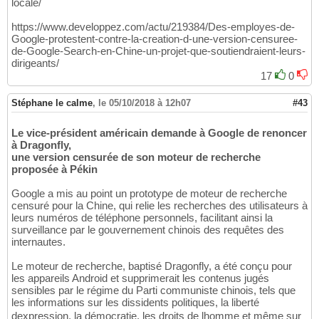
locale/
https://www.developpez.com/actu/219384/Des-employes-de-
Google-protestent-contre-la-creation-d-une-version-censuree-
de-Google-Search-en-Chine-un-projet-que-soutiendraient-leurs-
dirigeants/
17
0
Stéphane le calme
,
le 05/10/2018 à 12h07
#43
Le vice-président américain demande à Google de renoncer
à Dragonfly,
une version censurée de son moteur de recherche
proposée à Pékin
Google a mis au point un prototype de moteur de recherche
censuré pour la Chine, qui relie les recherches des utilisateurs à
leurs numéros de téléphone personnels, facilitant ainsi la
surveillance par le gouvernement chinois des requêtes des
internautes.
Le moteur de recherche, baptisé Dragonfly, a été conçu pour
les appareils Android et supprimerait les contenus jugés
sensibles par le régime du Parti communiste chinois, tels que
les informations sur les dissidents politiques, la liberté
dexpression, la démocratie, les droits de lhomme et même sur