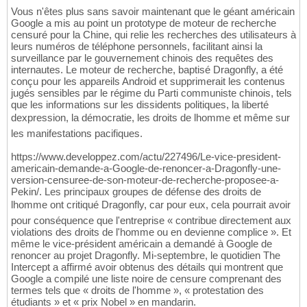
Vous n'êtes plus sans savoir maintenant que le géant américain
Google a mis au point un prototype de moteur de recherche
censuré pour la Chine, qui relie les recherches des utilisateurs à
leurs numéros de téléphone personnels, facilitant ainsi la
surveillance par le gouvernement chinois des requêtes des
internautes. Le moteur de recherche, baptisé Dragonfly, a été
conçu pour les appareils Android et supprimerait les contenus
jugés sensibles par le régime du Parti communiste chinois, tels
que les informations sur les dissidents politiques, la liberté
dexpression, la démocratie, les droits de lhomme et même sur
les manifestations pacifiques.
https://www.developpez.com/actu/227496/Le-vice-president-
americain-demande-a-Google-de-renoncer-a-Dragonfly-une-
version-censuree-de-son-moteur-de-recherche-proposee-a-
Pekin/. Les principaux groupes de défense des droits de
lhomme ont critiqué Dragonfly, car pour eux, cela pourrait avoir
pour conséquence que l'entreprise « contribue directement aux
violations des droits de l'homme ou en devienne complice ». Et
même le vice-président américain a demandé à Google de
renoncer au projet Dragonfly. Mi-septembre, le quotidien The
Intercept a affirmé avoir obtenus des détails qui montrent que
Google a compilé une liste noire de censure comprenant des
termes tels que « droits de l'homme », « protestation des
étudiants » et « prix Nobel » en mandarin.