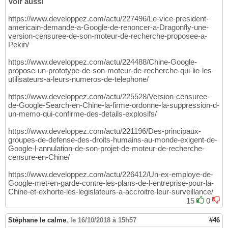
Voir aussi
https://www.developpez.com/actu/227496/Le-vice-president-
americain-demande-a-Google-de-renoncer-a-Dragonfly-une-
version-censuree-de-son-moteur-de-recherche-proposee-a-
Pekin/
https://www.developpez.com/actu/224488/Chine-Google-
propose-un-prototype-de-son-moteur-de-recherche-qui-lie-les-
utilisateurs-a-leurs-numeros-de-telephone/
https://www.developpez.com/actu/225528/Version-censuree-
de-Google-Search-en-Chine-la-firme-ordonne-la-suppression-d-
un-memo-qui-confirme-des-details-explosifs/
https://www.developpez.com/actu/221196/Des-principaux-
groupes-de-defense-des-droits-humains-au-monde-exigent-de-
Google-l-annulation-de-son-projet-de-moteur-de-recherche-
censure-en-Chine/
https://www.developpez.com/actu/226412/Un-ex-employe-de-
Google-met-en-garde-contre-les-plans-de-l-entreprise-pour-la-
Chine-et-exhorte-les-legislateurs-a-accroitre-leur-surveillance/
15
0
Stéphane le calme
,
le 16/10/2018 à 15h57
#46