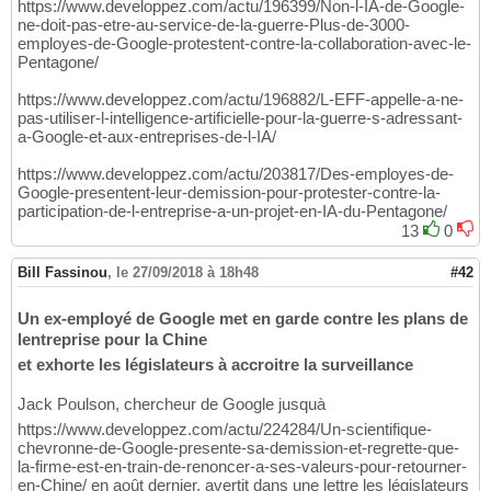
https://www.developpez.com/actu/196399/Non-l-IA-de-Google-
ne-doit-pas-etre-au-service-de-la-guerre-Plus-de-3000-
employes-de-Google-protestent-contre-la-collaboration-avec-le-
Pentagone/
https://www.developpez.com/actu/196882/L-EFF-appelle-a-ne-
pas-utiliser-l-intelligence-artificielle-pour-la-guerre-s-adressant-
a-Google-et-aux-entreprises-de-l-IA/
https://www.developpez.com/actu/203817/Des-employes-de-
Google-presentent-leur-demission-pour-protester-contre-la-
participation-de-l-entreprise-a-un-projet-en-IA-du-Pentagone/
13
0
Bill Fassinou
,
le 27/09/2018 à 18h48
#42
Un ex-employé de Google met en garde contre les plans de
lentreprise pour la Chine
et exhorte les législateurs à accroitre la surveillance
Jack Poulson, chercheur de Google jusquà
https://www.developpez.com/actu/224284/Un-scientifique-
chevronne-de-Google-presente-sa-demission-et-regrette-que-
la-firme-est-en-train-de-renoncer-a-ses-valeurs-pour-retourner-
en-Chine/ en août dernier, avertit dans une lettre les législateurs