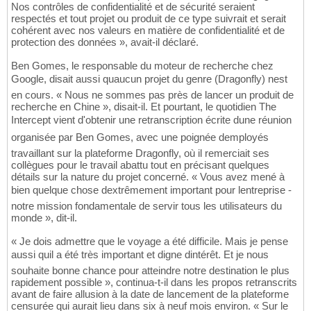
Nos contrôles de confidentialité et de sécurité seraient
respectés et tout projet ou produit de ce type suivrait et serait
cohérent avec nos valeurs en matière de confidentialité et de
protection des données », avait-il déclaré.
Ben Gomes, le responsable du moteur de recherche chez
Google, disait aussi quaucun projet du genre (Dragonfly) nest
en cours. « Nous ne sommes pas près de lancer un produit de
recherche en Chine », disait-il. Et pourtant, le quotidien The
Intercept vient d'obtenir une retranscription écrite dune réunion
organisée par Ben Gomes, avec une poignée demployés
travaillant sur la plateforme Dragonfly, où il remerciait ses
collègues pour le travail abattu tout en précisant quelques
détails sur la nature du projet concerné. « Vous avez mené à
bien quelque chose dextrêmement important pour lentreprise -
notre mission fondamentale de servir tous les utilisateurs du
monde », dit-il.
« Je dois admettre que le voyage a été difficile. Mais je pense
aussi quil a été très important et digne dintérêt. Et je nous
souhaite bonne chance pour atteindre notre destination le plus
rapidement possible », continua-t-il dans les propos retranscrits
avant de faire allusion à la date de lancement de la plateforme
censurée qui aurait lieu dans six à neuf mois environ. « Sur le