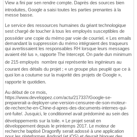
View a fini par sen rendre compte. Daprès des sources bien
introduites, Google a saisi toutes les parties prenantes à la
messe basse.
Le service des ressources humaines du géant technologique
sest chargé de toucher à tous les employés susceptibles de
posséder une copie du mémo par voie de courriel. « Les emails
demandant la suppression du mémo intégraient des traqueurs
qui avertissaient les responsables RH lorsque leurs messages
avaient été lus », rapporte The Intercept. On parle dun minimum
de 215 employés  nombre qui représente les ingénieurs au
courant des détails du projet ; « un groupe plus peuplé que ce à
quoi lon a coutume sur la majorité des projets de Google »,
rapporte le quotidien.
Au début de ce mois,
https://www.developpez.com/actu/217337/Google-se-
preparerait-a-deployer-une-version-censuree-de-son-moteur-
de-recherche-en-Chine-d-apres-des-documents-internes-qui-
ont-fuite/. Jusquici, le conditionnel avait prédominé au sein des
développements sur la toile. « Le projet serait en
développement depuis le printemps 2017. Le moteur de
recherche baptisé Dragonfly serait adossé à une application
pour les plateformes Android (et iOS) et devrait bloquer des