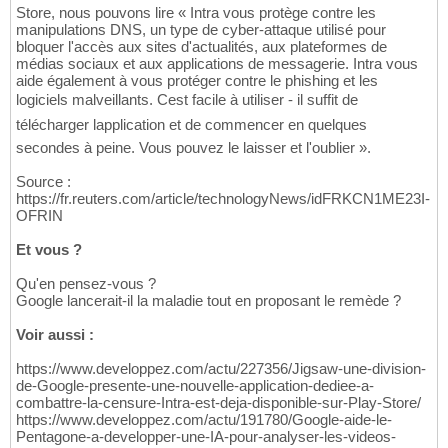
Store, nous pouvons lire « Intra vous protège contre les
manipulations DNS, un type de cyber-attaque utilisé pour
bloquer l'accès aux sites d'actualités, aux plateformes de
médias sociaux et aux applications de messagerie. Intra vous
aide également à vous protéger contre le phishing et les
logiciels malveillants. Cest facile à utiliser - il suffit de
télécharger lapplication et de commencer en quelques
secondes à peine. Vous pouvez le laisser et l'oublier ».
Source :
https://fr.reuters.com/article/technologyNews/idFRKCN1ME23I-
OFRIN
Et vous ?
Qu'en pensez-vous ?
Google lancerait-il la maladie tout en proposant le remède ?
Voir aussi :
https://www.developpez.com/actu/227356/Jigsaw-une-division-
de-Google-presente-une-nouvelle-application-dediee-a-
combattre-la-censure-Intra-est-deja-disponible-sur-Play-Store/
https://www.developpez.com/actu/191780/Google-aide-le-
Pentagone-a-developper-une-IA-pour-analyser-les-videos-