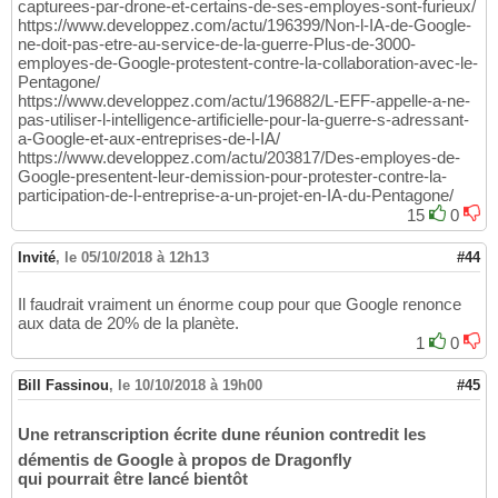
capturees-par-drone-et-certains-de-ses-employes-sont-furieux/
https://www.developpez.com/actu/196399/Non-l-IA-de-Google-
ne-doit-pas-etre-au-service-de-la-guerre-Plus-de-3000-
employes-de-Google-protestent-contre-la-collaboration-avec-le-
Pentagone/
https://www.developpez.com/actu/196882/L-EFF-appelle-a-ne-
pas-utiliser-l-intelligence-artificielle-pour-la-guerre-s-adressant-
a-Google-et-aux-entreprises-de-l-IA/
https://www.developpez.com/actu/203817/Des-employes-de-
Google-presentent-leur-demission-pour-protester-contre-la-
participation-de-l-entreprise-a-un-projet-en-IA-du-Pentagone/
15
0
Invité
,
le 05/10/2018 à 12h13
#44
Il faudrait vraiment un énorme coup pour que Google renonce
aux data de 20% de la planète.
1
0
Bill Fassinou
,
le 10/10/2018 à 19h00
#45
Une retranscription écrite dune réunion contredit les
démentis de Google à propos de Dragonfly
qui pourrait être lancé bientôt