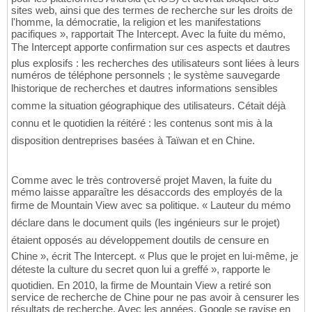
sites web, ainsi que des termes de recherche sur les droits de
l'homme, la démocratie, la religion et les manifestations
pacifiques », rapportait The Intercept. Avec la fuite du mémo,
The Intercept apporte confirmation sur ces aspects et dautres
plus explosifs : les recherches des utilisateurs sont liées à leurs
numéros de téléphone personnels ; le système sauvegarde
lhistorique de recherches et dautres informations sensibles
comme la situation géographique des utilisateurs. Cétait déjà
connu et le quotidien la réitéré : les contenus sont mis à la
disposition dentreprises basées à Taïwan et en Chine.
Comme avec le très controversé projet Maven, la fuite du
mémo laisse apparaître les désaccords des employés de la
firme de Mountain View avec sa politique. « Lauteur du mémo
déclare dans le document quils (les ingénieurs sur le projet)
étaient opposés au développement doutils de censure en
Chine », écrit The Intercept. « Plus que le projet en lui-même, je
déteste la culture du secret quon lui a greffé », rapporte le
quotidien. En 2010, la firme de Mountain View a retiré son
service de recherche de Chine pour ne pas avoir à censurer les
résultats de recherche. Avec les années, Google se ravise en