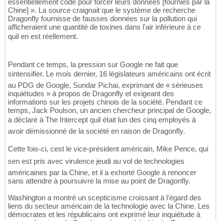
essentiellement codé pour forcer leurs données [fournies par la
Chine] ». La source craignait que le système de recherche
Dragonfly fournisse de fausses données sur la pollution qui
afficheraient une quantité de toxines dans l'air inférieure à ce
quil en est réellement.
Pendant ce temps, la pression sur Google ne fait que
sintensifier. Le mois dernier, 16 législateurs américains ont écrit
au PDG de Google, Sundar Pichai, exprimant de « sérieuses
inquiétudes » à propos de Dragonfly et exigeant des
informations sur les projets chinois de la société. Pendant ce
temps, Jack Poulson, un ancien chercheur principal de Google,
a déclaré à The Intercept quil était lun des cinq employés à
avoir démissionné de la société en raison de Dragonfly.
Cette fois-ci, cest le vice-président américain, Mike Pence, qui
sen est pris avec virulence jeudi au vol de technologies
américaines par la Chine, et il a exhorté Google à renoncer
sans attendre à poursuivre la mise au point de Dragonfly.
Washington a montré un scepticisme croissant à l'égard des
liens du secteur américain de la technologie avec la Chine. Les
démocrates et les républicains ont exprimé leur inquiétude à