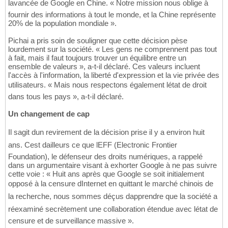
lavancée de Google en Chine. « Notre mission nous oblige à
fournir des informations à tout le monde, et la Chine représente
20% de la population mondiale ».
Pichai a pris soin de souligner que cette décision pèse
lourdement sur la société. « Les gens ne comprennent pas tout
à fait, mais il faut toujours trouver un équilibre entre un
ensemble de valeurs », a-t-il déclaré. Ces valeurs incluent
l'accès à l'information, la liberté d'expression et la vie privée des
utilisateurs. « Mais nous respectons également létat de droit
dans tous les pays », a-t-il déclaré.
Un changement de cap
Il sagit dun revirement de la décision prise il y a environ huit
ans. Cest dailleurs ce que lEFF (Electronic Frontier
Foundation), le défenseur des droits numériques, a rappelé
dans un argumentaire visant à exhorter Google à ne pas suivre
cette voie : « Huit ans après que Google se soit initialement
opposé à la censure dInternet en quittant le marché chinois de
la recherche, nous sommes déçus dapprendre que la société a
réexaminé secrètement une collaboration étendue avec létat de
censure et de surveillance massive ».