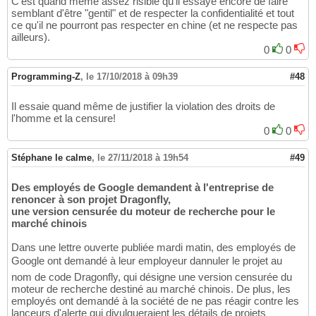
C'est quand même assez risible qu'il essaye encore de faire
semblant d'être "gentil" et de respecter la confidentialité et tout
ce qu'il ne pourront pas respecter en chine (et ne respecte pas
ailleurs).
0
0
Programming-Z
,
le 17/10/2018 à 09h39
#48
Il essaie quand même de justifier la violation des droits de
l'homme et la censure!
0
0
Stéphane le calme
,
le 27/11/2018 à 19h54
#49
Des employés de Google demandent à l'entreprise de
renoncer à son projet Dragonfly,
une version censurée du moteur de recherche pour le
marché chinois
Dans une lettre ouverte publiée mardi matin, des employés de
Google ont demandé à leur employeur dannuler le projet au
nom de code Dragonfly, qui désigne une version censurée du
moteur de recherche destiné au marché chinois. De plus, les
employés ont demandé à la société de ne pas réagir contre les
lanceurs d'alerte qui divulgueraient les détails de projets