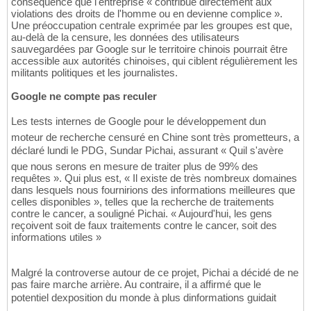
conséquence que l'entreprise « contribue directement aux
violations des droits de l'homme ou en devienne complice ».
Une préoccupation centrale exprimée par les groupes est que,
au-delà de la censure, les données des utilisateurs
sauvegardées par Google sur le territoire chinois pourrait être
accessible aux autorités chinoises, qui ciblent régulièrement les
militants politiques et les journalistes.
Google ne compte pas reculer
Les tests internes de Google pour le développement dun
moteur de recherche censuré en Chine sont très prometteurs, a
déclaré lundi le PDG, Sundar Pichai, assurant « Quil s'avère
que nous serons en mesure de traiter plus de 99% des
requêtes ». Qui plus est, « Il existe de très nombreux domaines
dans lesquels nous fournirions des informations meilleures que
celles disponibles », telles que la recherche de traitements
contre le cancer, a souligné Pichai. « Aujourd'hui, les gens
reçoivent soit de faux traitements contre le cancer, soit des
informations utiles »
Malgré la controverse autour de ce projet, Pichai a décidé de ne
pas faire marche arrière. Au contraire, il a affirmé que le
potentiel dexposition du monde à plus dinformations guidait