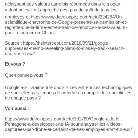
délaissant ses valeurs autrefois résumées dans le slogan
« dont be evil. » Lapproche nest pas du goût de tous les
employés et https://www.developpez.com/actu/224284/Un-
scientifique-chevronne-de-Google-presente-sa-demission-et-
regrette-que-la-firme-est-en-train-de-renoncer-a-ses-valeurs-
pour-retourner-en-Chine/.
Source : https://theintercept.com/2018/09/21/google-
suppresses-memo-revealing-plans-to-closely-track-search-
users-in-china/
Et vous ?
Quen pensez-vous ?
Google a-t-il vraiment le choix ? Les entreprises technologiques
ne sont-elles pas tenues de prendre en compte des spécificités
de chaque pays ?
Voir aussi :
https://www.developpez.com/actu/191780/Google-aide-le-
Pentagone-a-developper-une-IA-pour-analyser-les-videos-
capturees-par-drone-et-certains-de-ses-employes-sont-furieux/