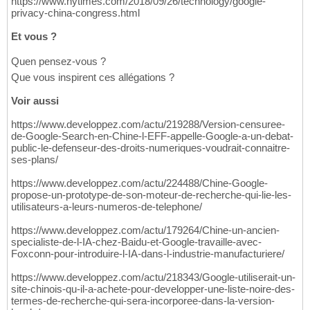
https://www.nytimes.com/2018/09/26/technology/google-
privacy-china-congress.html
Et vous ?
Quen pensez-vous ?
Que vous inspirent ces allégations ?
Voir aussi
https://www.developpez.com/actu/219288/Version-censuree-
de-Google-Search-en-Chine-l-EFF-appelle-Google-a-un-debat-
public-le-defenseur-des-droits-numeriques-voudrait-connaitre-
ses-plans/
https://www.developpez.com/actu/224488/Chine-Google-
propose-un-prototype-de-son-moteur-de-recherche-qui-lie-les-
utilisateurs-a-leurs-numeros-de-telephone/
https://www.developpez.com/actu/179264/Chine-un-ancien-
specialiste-de-l-IA-chez-Baidu-et-Google-travaille-avec-
Foxconn-pour-introduire-l-IA-dans-l-industrie-manufacturiere/
https://www.developpez.com/actu/218343/Google-utiliserait-un-
site-chinois-qu-il-a-achete-pour-developper-une-liste-noire-des-
termes-de-recherche-qui-sera-incorporee-dans-la-version-