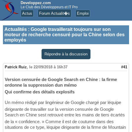
Developpez.com
Le Club des Développeurs et IT Pro
Actus
Forum Actualit�s
Emploi
Actualités
:
Google travaillerait toujours sur son
moteur de recherche censuré pour la Chine selon des
employés
Répondre à la discussion
Patrick Ruiz
,
le 22/09/2018 à 16h37
#41
Version censurée de Google Search en Chine : la firme
ordonne la suppression dun mémo
Qui confirme des détails explosifs
Un mémo rédigé par lingénieur de Google chargé par léquipe
dirigeante de travailler sur la version censurée de Google
Search en Chine sest retrouvé entre les mains de tiers écartés
de la « confidence. » Comme il est de coutume dans des
situations de ce type, léquipe dirigeante de la firme de Mountain