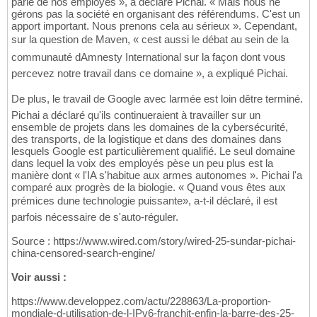
parlé de nos employés », a déclaré Pichai. « Mais nous ne
gérons pas la société en organisant des référendums. C'est un
apport important. Nous prenons cela au sérieux ». Cependant,
sur la question de Maven, « cest aussi le débat au sein de la
communauté dAmnesty International sur la façon dont vous
percevez notre travail dans ce domaine », a expliqué Pichai.
De plus, le travail de Google avec larmée est loin dêtre terminé.
Pichai a déclaré qu'ils continueraient à travailler sur un
ensemble de projets dans les domaines de la cybersécurité,
des transports, de la logistique et dans des domaines dans
lesquels Google est particulièrement qualifié. Le seul domaine
dans lequel la voix des employés pèse un peu plus est la
manière dont « l'IA s'habitue aux armes autonomes ». Pichai l'a
comparé aux progrès de la biologie. « Quand vous êtes aux
prémices dune technologie puissante», a-t-il déclaré, il est
parfois nécessaire de s'auto-réguler.
Source : https://www.wired.com/story/wired-25-sundar-pichai-
china-censored-search-engine/
Voir aussi :
https://www.developpez.com/actu/228863/La-proportion-
mondiale-d-utilisation-de-l-IPv6-franchit-enfin-la-barre-des-25-