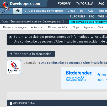
FORUMS
TUTORIELS
FAQ
DI/DSI Solutions d'entreprise
Cloud
IA
ALM
Micros
TUTORIELS
FAQ
WEBIN
Vous n'êtes pas encore inscrit sur Developpez.com ?
Inscrivez-vous gratuitem
Derniers messages
Actions
Réseau social
Blogs
Agenda
Chat
Forum
Le club des professionnels en informatique
Actualit
Une conductrice de secours d'Uber inculpée dans un accident de
+
Répondre à la discussion
Discussion :
Une conductrice de secours d'Uber inculpée d
20/03/2018,
13h59