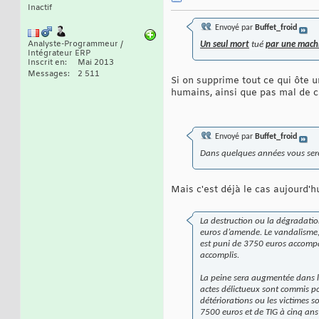
Inactif
Envoyé par
Buffet_froid
Analyste-Programmeur /
Un seul mort
tué
par une mach
Intégrateur ERP
Inscrit en
Mai 2013
Messages
2 511
Si on supprime tout ce qui ôte un
humains, ainsi que pas mal de ch
Envoyé par
Buffet_froid
Dans quelques années vous sere
Mais c'est déjà le cas aujourd'h
La destruction ou la dégradati
euros d’amende. Le vandalisme, c
est puni de 3750 euros accompag
accomplis.
La peine sera augmentée dans les
actes délictueux sont commis po
détériorations ou les victimes so
7500 euros et de TIG à cinq an