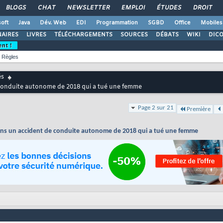
BLOGS
CHAT
NEWSLETTER
EMPLOI
ÉTUDES
DROIT
oft
Java
Dév. Web
EDI
Programmation
SGBD
Office
Mobiles
AIRES
LIVRES
TÉLÉCHARGEMENTS
SOURCES
DÉBATS
WIKI
DIC
ent !
Règles
és
 conduite autonome de 2018 qui a tué une femme
Page 2 sur 21
Première
ans un accident de conduite autonome de 2018 qui a tué une femme