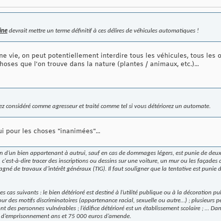
ine
devrait mettre un terme définitif à ces délires de véhicules automatiques !
e vie, on peut potentiellement interdire tous les véhicules, tous les o
oses que l'on trouve dans la nature (plantes / animaux, etc.)...
z considéré comme agresseur et traité comme tel si vous détériorez un automate.
ui pour les choses "inanimées"...
on d’un bien appartenant à autrui, sauf en cas de dommages légers, est punie de de
'est-à-dire tracer des inscriptions ou dessins sur une voiture, un mur ou les façades 
né de travaux d’intérêt généraux (TIG). Il faut souligner que la tentative est punie 
 cas suivants : le bien détérioré est destiné à l’utilité publique ou à la décoration pu
ur des motifs discriminatoires (appartenance racial, sexuelle ou autre…) ; plusieurs 
nt des personnes vulnérables ; l’édifice détérioré est un établissement scolaire ; … Dan
s d’emprisonnement ans et 75 000 euros d’amende.