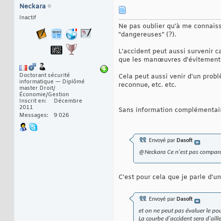
Neckara
Inactif
Ne pas oublier qu'à me connaiss
"dangereuses" (?).
L'accident peut aussi survenir c
que les manœuvres d'évitement é
Doctorant sécurité
Cela peut aussi venir d'un probl
informatique — Diplômé
reconnue, etc. etc.
master Droit/
Économie/Gestion
Inscrit en
Décembre
2011
Sans information complémentair
Messages
9 026
Envoyé par
Dasoft
@Neckara Ce n'est pas comparabl
C'est pour cela que je parle d'un
Envoyé par
Dasoft
et on ne peut pas évaluer le pou
La courbe d'accident sera d'aill