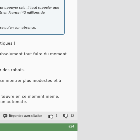
r appuyer cela. Il faut rappeler que
s en France (40 millions de
use qu'en son absence.
tiques !
d'absolument tout faire du moment
 des robots.
 se montrer plus modestes et à
 à l’œuvre en ce moment même.
 un automate.
Répondre avec citation
1
12
#24