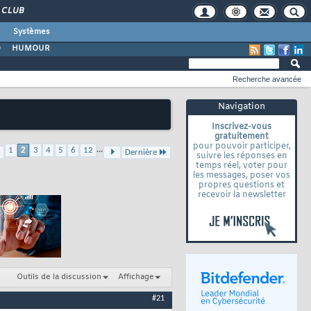
CLUB
Systèmes
O
HUMOUR
Recherche avancée
Navigation
Inscrivez-vous
gratuitement
pour pouvoir participer,
...
1
2
3
4
5
6
12
Dernière
suivre les réponses en
temps réel, voter pour
les messages, poser vos
propres questions et
recevoir la newsletter
Outils de la discussion
Affichage
#21