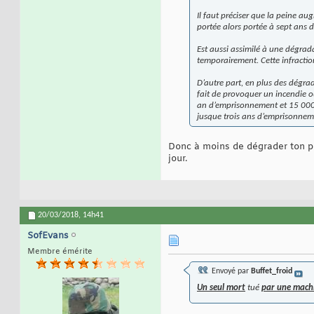
Il faut préciser que la peine a
portée alors portée à sept ans
Est aussi assimilé à une dégrad
temporairement. Cette infracti
D’autre part, en plus des dégra
fait de provoquer un incendie ou
an d’emprisonnement et 15 000 eu
jusque trois ans d’emprisonnem
Donc à moins de dégrader ton pr
jour.
20/03/2018,
14h41
SofEvans
Membre émérite
Envoyé par
Buffet_froid
Un seul mort
tué
par une mach