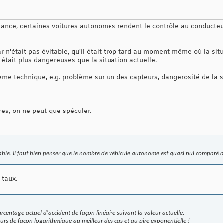
ance, certaines voitures autonomes rendent le contrôle au conducteu
ar n'était pas évitable, qu'il était trop tard au moment même où la si
tait plus dangereuses que la situation actuelle.
ème technique, e.g. problème sur un des capteurs, dangerosité de la s
es, on ne peut que spéculer.
e. Il faut bien penser que le nombre de véhicule autonome est quasi nul comparé au r
 taux.
rcentage actuel d'accident de façon linéaire suivant la valeur actuelle.
eurs de façon logarithmique au meilleur des cas et au pire exponentielle !