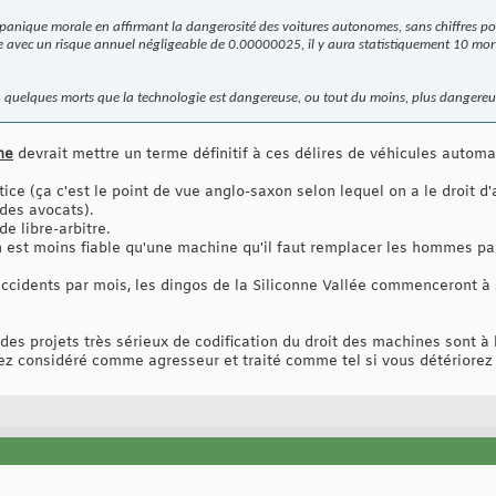
n panique morale en affirmant la dangerosité des voitures autonomes, sans chiffres pou
me avec un risque annuel négligeable de 0.00000025, il y aura statistiquement 10 mort
 a quelques morts que la technologie est dangereuse, ou tout du moins, plus dangere
ne
devrait mettre un terme définitif à ces délires de véhicules automa
ice (ça c'est le point de vue anglo-saxon selon lequel on a le droit 
des avocats).
e libre-arbitre.
 est moins fiable qu'une machine qu'il faut remplacer les hommes par
ccidents par mois, les dingos de la Siliconne Vallée commenceront à
e des projets très sérieux de codification du droit des machines sont
z considéré comme agresseur et traité comme tel si vous détériorez