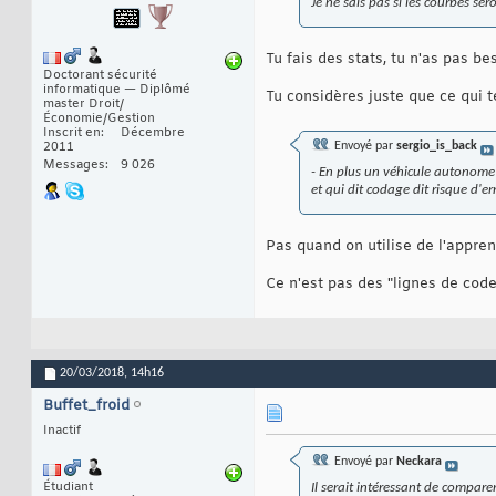
Je ne sais pas si les courbes se
Tu fais des stats, tu n'as pas 
Doctorant sécurité
informatique — Diplômé
Tu considères juste que ce qui 
master Droit/
Économie/Gestion
Inscrit en
Décembre
2011
Envoyé par
sergio_is_back
Messages
9 026
- En plus un véhicule autonome 
et qui dit codage dit risque d'
Pas quand on utilise de l'appren
Ce n'est pas des "lignes de code
20/03/2018,
14h16
Buffet_froid
Inactif
Envoyé par
Neckara
Étudiant
Il serait intéressant de compar