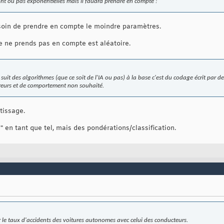
ront ou pas exponentielles mais il faudra prendre en compte :
besoin de prendre en compte le moindre paramètres.
te ne prends pas en compte est aléatoire.
suit des algorithmes (que ce soit de l'IA ou pas) à la base c'est du codage écrit par 
erreurs et de comportement non souhaité.
tissage.
" en tant que tel, mais des pondérations/classification.
er le taux d'accidents des voitures autonomes avec celui des conducteurs.