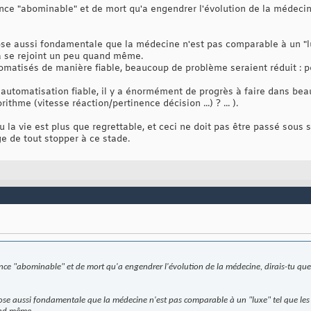
ence "abominable" et de mort qu'a engendrer l'évolution de la médecin
hose aussi fondamentale que la médecine n'est pas comparable à un "l
a se rejoint un peu quand même.
tomatisés de manière fiable, beaucoup de problème seraient réduit : pol
e automatisation fiable, il y a énormément de progrès à faire dans be
rithme (vitesse réaction/pertinence décision ...) ? ... ).
 la vie est plus que regrettable, et ceci ne doit pas être passé sous s
e de tout stopper à ce stade.
ence "abominable" et de mort qu'a engendrer l'évolution de la médecine, dirais-tu qu
chose aussi fondamentale que la médecine n'est pas comparable à un "luxe" tel que le