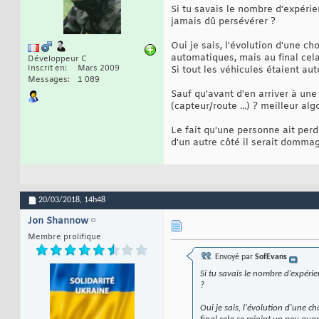
Si tu savais le nombre d’expéri
jamais dû persévérer ?
Oui je sais, l'évolution d'une c
automatiques, mais au final cel
Développeur C
Inscrit en
Mars 2009
Si tout les véhicules étaient au
Messages
1 089
Sauf qu'avant d'en arriver à un
(capteur/route ...) ? meilleur algo
Le fait qu'une personne ait perdu
d'un autre côté il serait dommag
20/03/2018,
14h48
Jon Shannow
Membre prolifique
Envoyé par
SofEvans
Si tu savais le nombre d’expéri
?
Oui je sais, l'évolution d'une 