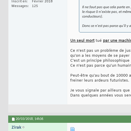
Inscrit en
Février 2018
Messages
125
Il ne faut pas que cela parte e
le risque 0 n'existe pas, et mê
conducteurs).
Donc ce n'est pas parce qu'il y
Un seul mort
tué
par une machi
Ce n'est pas un problème de just
qu'on a les moyens de se payer 
C'est un principe philosophique d
Ce n'est pas parce qu'un humain
Peut-être qu'au bout de 10000 a
freiner leurs ardeurs futuristes.
Je vous signale par ailleurs qu
Dans quelques années vous sere
20/03/2018,
14h36
Zirak