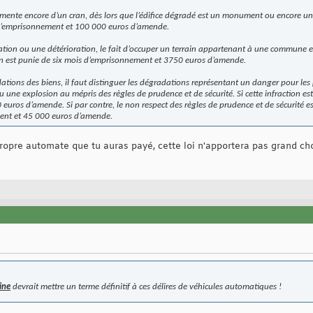
ugmente encore d’un cran, dès lors que l’édifice dégradé est un monument ou encore un
 d’emprisonnement et 100 000 euros d’amende.
ation ou une détérioration, le fait d’occuper un terrain appartenant à une commune e
on est punie de six mois d’emprisonnement et 3750 euros d’amende.
dations des biens, il faut distinguer les dégradations représentant un danger pour les
 une explosion au mépris des règles de prudence et de sécurité. Si cette infraction est
ros d’amende. Si par contre, le non respect des règles de prudence et de sécurité est 
ent et 45 000 euros d’amende.
opre automate que tu auras payé, cette loi n'apportera pas grand chos
ine
devrait mettre un terme définitif à ces délires de véhicules automatiques !