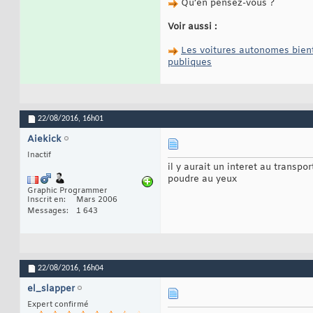
Qu’en pensez-vous ?
Voir aussi :
Les voitures autonomes bient
publiques
22/08/2016,
16h01
Aiekick
Inactif
il y aurait un interet au transp
poudre au yeux
Graphic Programmer
Inscrit en
Mars 2006
Messages
1 643
22/08/2016,
16h04
el_slapper
Expert confirmé