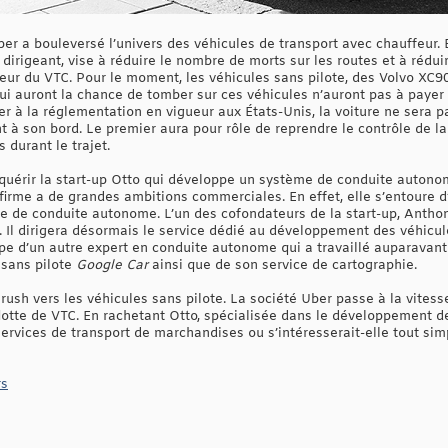
ber a bouleversé l’univers des véhicules de transport avec chauffeur. E
dirigeant, vise à réduire le nombre de morts sur les routes et à réduir
teur du VTC. Pour le moment, les véhicules sans pilote, des Volvo XC9
 qui auront la chance de tomber sur ces véhicules n’auront pas à payer 
er à la réglementation en vigueur aux États-Unis, la voiture ne ser
 à son bord. Le premier aura pour rôle de reprendre le contrôle de la 
durant le trajet.
cquérir la start-up Otto qui développe un système de conduite autono
a firme a de grandes ambitions commerciales. En effet, elle s’entoure d
e de conduite autonome. L’un des cofondateurs de la start-up, Antho
l dirigera désormais le service dédié au développement des véhicule
ipe d’un autre expert en conduite autonome qui a travaillé auparavan
sans pilote
Google Car
ainsi que de son service de cartographie.
d rush vers les véhicules sans pilote. La société Uber passe à la vites
otte de VTC. En rachetant Otto, spécialisée dans le développement 
services de transport de marchandises ou s’intéresserait-elle tout si
rs