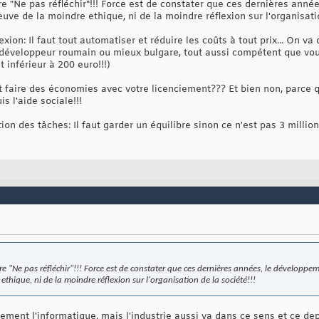
re "Ne pas réfléchir"!!! Force est de constater que ces dernières ann
euve de la moindre ethique, ni de la moindre réflexion sur l'organisatio
lexion: Il faut tout automatiser et réduire les coûts à tout prix... On
n développeur roumain ou mieux bulgare, tout aussi compétent que vou
 inférieur à 200 euro!!!)
t faire des économies avec votre licenciement??? Et bien non, parce 
s l'aide sociale!!!
ion des tâches: Il faut garder un équilibre sinon ce n'est pas 3 mill
re "Ne pas réfléchir"!!! Force est de constater que ces dernières années, le développe
ethique, ni de la moindre réflexion sur l'organisation de la société!!!
ment l'informatique, mais l'industrie aussi va dans ce sens et ce de