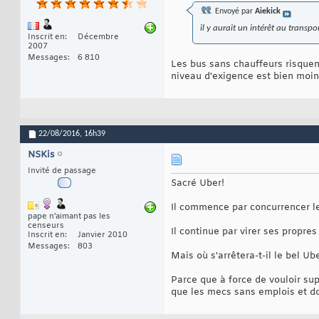
Envoyé par
Aiekick
il y aurait un intérêt au transp
Inscrit en
Décembre
2007
Messages
6 810
Les bus sans chauffeurs risquent
niveau d'exigence est bien moind
22/08/2016,
16h39
NSKis
Invité de passage
Sacré Uber!
Il commence par concurrencer le
pape n'aimant pas les
censeurs
Il continue par virer ses propr
Inscrit en
Janvier 2010
Messages
803
Mais où s'arrêtera-t-il le bel U
Parce que à force de vouloir sup
que les mecs sans emplois et do