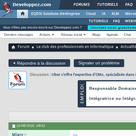
FORUMS
TUTORIELS
FAQ
DI/DSI Solutions d'entreprise
Cloud
IA
ALM
Micros
TUTORIELS
FAQ
WEBIN
Vous n'êtes pas encore inscrit sur Developpez.com ?
Inscrivez-vous gratuitem
Derniers messages
Actions
Réseau social
Blogs
Agenda
Chat
Forum
Le club des professionnels en informatique
Actualit
+
Signaler un problème
Répondre à la discussion
Discussion :
Uber s'offre l'expertise d'Otto, spécialisée d
22/08/2016,
14h12
Miary