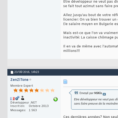
Etre développeur ne veut pas di
se fait tout azimut sans faire pr
Allez jusqu'au bout de votre réf
licencier: On va bien trouver u
(le salaire moyen en Bulgarie est
Mais est-ce que l'on va vraimen
inactivité: La caisse chômage pui
Il en va de même avec l'automat
millions!!!
23/08/2016,
14h23
ZenZiTone
Membre Expert
Envoyé par
NSKis
Etre développeur ne veut pas di
Développeur .NET
sans faire preuve de la moindre 
Inscrit en
Octobre 2013
Messages
1 563
Ces dernières années? Non seule