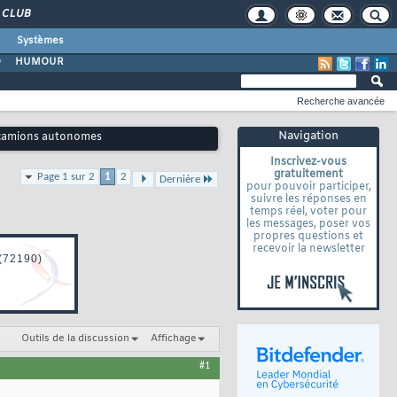
CLUB
Systèmes
O
HUMOUR
Recherche avancée
Navigation
s camions autonomes
Inscrivez-vous
gratuitement
Page 1 sur 2
1
2
Dernière
pour pouvoir participer,
suivre les réponses en
temps réel, voter pour
les messages, poser vos
propres questions et
recevoir la newsletter
Outils de la discussion
Affichage
#1