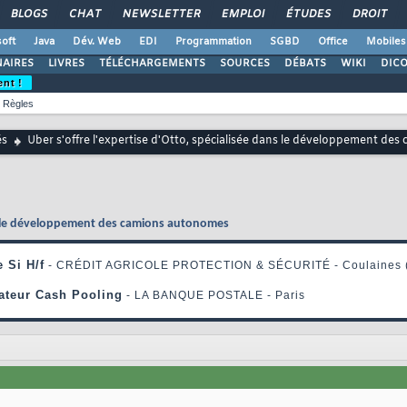
BLOGS
CHAT
NEWSLETTER
EMPLOI
ÉTUDES
DROIT
oft
Java
Dév. Web
EDI
Programmation
SGBD
Office
Mobiles
AIRES
LIVRES
TÉLÉCHARGEMENTS
SOURCES
DÉBATS
WIKI
DIC
ent !
Règles
és
Uber s'offre l'expertise d'Otto, spécialisée dans le développement de
ans le développement des camions autonomes