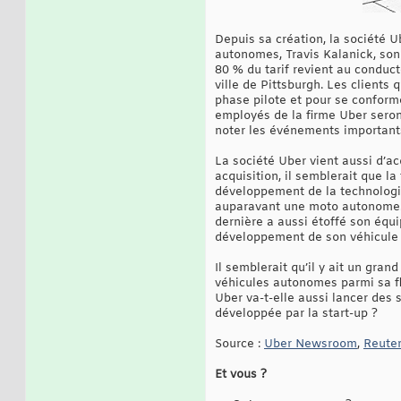
Depuis sa création, la société U
autonomes, Travis Kalanick, son 
80 % du tarif revient au conduc
ville de Pittsburgh. Les clients
phase pilote et pour se conform
employés de la firme Uber seront
noter les événements importants 
La société Uber vient aussi d’a
acquisition, il semblerait que l
développement de la technologi
auparavant une moto autonome. I
dernière a aussi étoffé son équ
développement de son véhicule 
Il semblerait qu’il y ait un gran
véhicules autonomes parmi sa fl
Uber va-t-elle aussi lancer des 
développée par la start-up ?
Source :
Uber Newsroom
,
Reute
Et vous ?