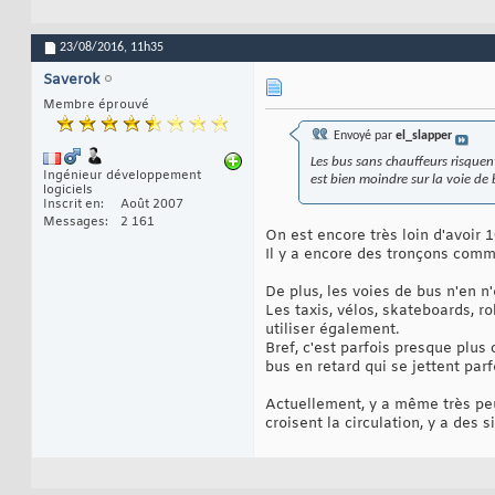
23/08/2016,
11h35
Saverok
Membre éprouvé
Envoyé par
el_slapper
Les bus sans chauffeurs risquent
Ingénieur développement
est bien moindre sur la voie de 
logiciels
Inscrit en
Août 2007
Messages
2 161
On est encore très loin d'avoir
Il y a encore des tronçons comm
De plus, les voies de bus n'en n
Les taxis, vélos, skateboards, r
utiliser également.
Bref, c'est parfois presque plus 
bus en retard qui se jettent par
Actuellement, y a même très peu
croisent la circulation, y a des 