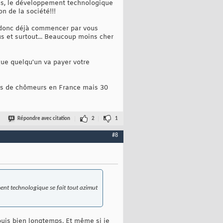
ées, le développement technologique
n de la société!!!
 va donc déjà commencer par vous
s et surtout... Beaucoup moins cher
que quelqu'un va payer votre
ions de chômeurs en France mais 30
Répondre avec citation
2
1
#8
ment technologique se fait tout azimut
puis bien longtemps. Et même si je