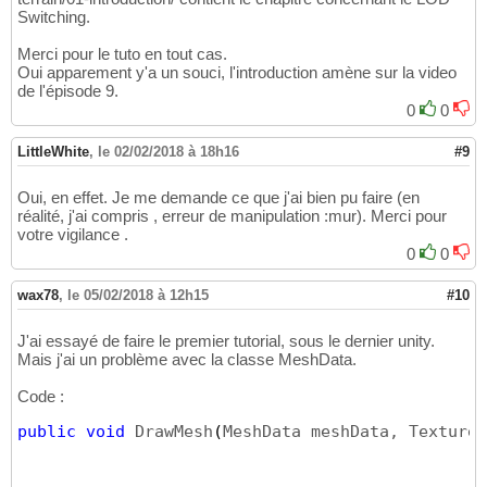
Switching.
Merci pour le tuto en tout cas.
Oui apparement y'a un souci, l'introduction amène sur la video
de l'épisode 9.
0
0
LittleWhite
,
le 02/02/2018 à 18h16
#9
Oui, en effet. Je me demande ce que j'ai bien pu faire (en
réalité, j'ai compris , erreur de manipulation :mur). Merci pour
votre vigilance .
0
0
wax78
,
le 05/02/2018 à 12h15
#10
J'ai essayé de faire le premier tutorial, sous le dernier unity.
Mais j'ai un problème avec la classe MeshData.
Code :
public
void
 DrawMesh
(
MeshData meshData, Texture2