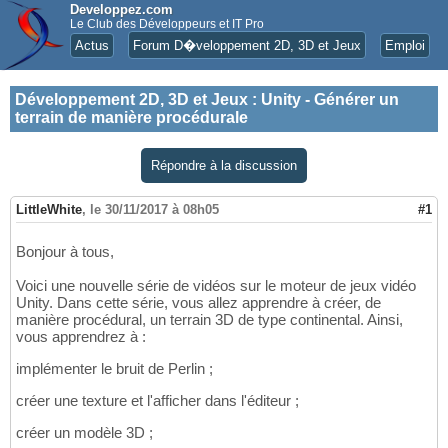
Developpez.com
Le Club des Développeurs et IT Pro
Actus
Forum D�veloppement 2D, 3D et Jeux
Emploi
Développement 2D, 3D et Jeux
:
Unity - Générer un
terrain de manière procédurale
Répondre à la discussion
LittleWhite
,
le 30/11/2017 à 08h05
#1
Bonjour à tous,
Voici une nouvelle série de vidéos sur le moteur de jeux vidéo
Unity. Dans cette série, vous allez apprendre à créer, de
manière procédural, un terrain 3D de type continental. Ainsi,
vous apprendrez à :
implémenter le bruit de Perlin ;
créer une texture et l'afficher dans l'éditeur ;
créer un modèle 3D ;