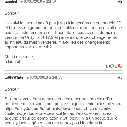
tanatiel
,
le 03/01/2018 à 12h54
#2
Bonjour,
j'ai suivi le tutoriel pas à pas jusqu'à la génération du modèle 3D
et là je vis un grand moment de solitude: mon mesh ne s'affiche
pas, j'ai juste un carré noir. Pour info je suis avec la dernière
version de Unity, la 2017.3 et j'ai remarqué des changements
au niveau du mesh renderer. Y a-t-il eu des changements
importants sur les mesh?
Merci d'avance,
à bientôt
0
0
LittleWhite
,
le 03/01/2018 à 14h39
#3
Bonjour,
Si jamais vous êtes certains que cela pourrait provenir d'un
problème de version, vous pouvez toujours tenter d'installer une
https://unity3d.com/fr/get-unity/download/archive de Unity.
Toutefois, je doute que cela soit le cas. Aussi, vous n'avez
aucune erreur de compilation ? Ou bien, il y a un bogue sur le
script (dans la génération des vertex) ou bien dans la