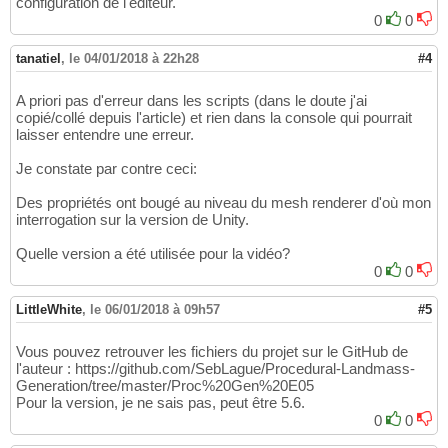
configuration de l'éditeur.
0
0
tanatiel
,
le 04/01/2018 à 22h28
#4
A priori pas d'erreur dans les scripts (dans le doute j'ai
copié/collé depuis l'article) et rien dans la console qui pourrait
laisser entendre une erreur.
Je constate par contre ceci:
Des propriétés ont bougé au niveau du mesh renderer d'où mon
interrogation sur la version de Unity.
Quelle version a été utilisée pour la vidéo?
0
0
LittleWhite
,
le 06/01/2018 à 09h57
#5
Vous pouvez retrouver les fichiers du projet sur le GitHub de
l'auteur : https://github.com/SebLague/Procedural-Landmass-
Generation/tree/master/Proc%20Gen%20E05
Pour la version, je ne sais pas, peut être 5.6.
0
0