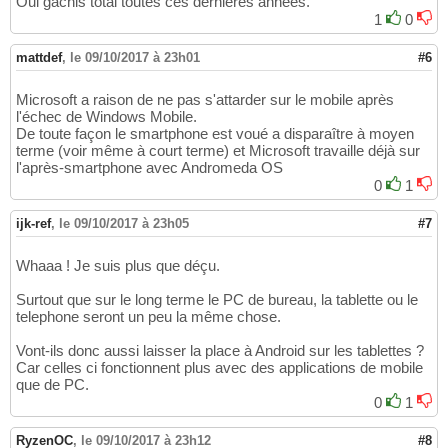
Oui gachis total toutes ces dernieres années.
1
0
mattdef
,
le 09/10/2017 à 23h01
#6
Microsoft a raison de ne pas s'attarder sur le mobile après
l'échec de Windows Mobile.
De toute façon le smartphone est voué a disparaître à moyen
terme (voir même à court terme) et Microsoft travaille déjà sur
l'après-smartphone avec Andromeda OS
0
1
ijk-ref
,
le 09/10/2017 à 23h05
#7
Whaaa ! Je suis plus que déçu.
Surtout que sur le long terme le PC de bureau, la tablette ou le
telephone seront un peu la même chose.
Vont-ils donc aussi laisser la place à Android sur les tablettes ?
Car celles ci fonctionnent plus avec des applications de mobile
que de PC.
0
1
RyzenOC
,
le 09/10/2017 à 23h12
#8