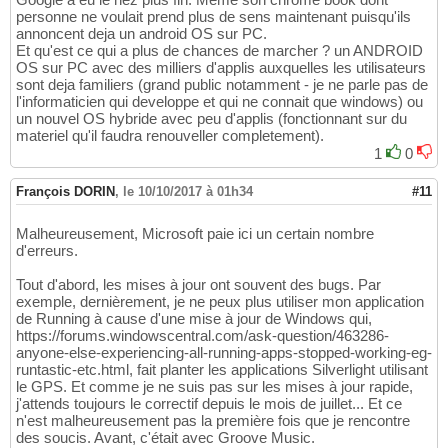
personne ne voulait prend plus de sens maintenant puisqu'ils
annoncent deja un android OS sur PC.
Et qu'est ce qui a plus de chances de marcher ? un ANDROID
OS sur PC avec des milliers d'applis auxquelles les utilisateurs
sont deja familiers (grand public notamment - je ne parle pas de
l'informaticien qui developpe et qui ne connait que windows) ou
un nouvel OS hybride avec peu d'applis (fonctionnant sur du
materiel qu'il faudra renouveller completement).
1
0
François DORIN
,
le 10/10/2017 à 01h34
#11
Malheureusement, Microsoft paie ici un certain nombre
d'erreurs.
Tout d'abord, les mises à jour ont souvent des bugs. Par
exemple, dernièrement, je ne peux plus utiliser mon application
de Running à cause d'une mise à jour de Windows qui,
https://forums.windowscentral.com/ask-question/463286-
anyone-else-experiencing-all-running-apps-stopped-working-eg-
runtastic-etc.html, fait planter les applications Silverlight utilisant
le GPS. Et comme je ne suis pas sur les mises à jour rapide,
j'attends toujours le correctif depuis le mois de juillet... Et ce
n'est malheureusement pas la première fois que je rencontre
des soucis. Avant, c'était avec Groove Music.