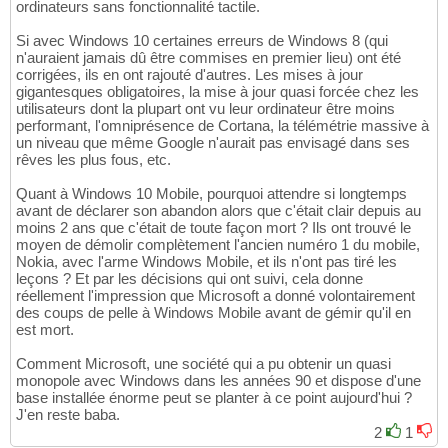
ordinateurs sans fonctionnalité tactile.
Si avec Windows 10 certaines erreurs de Windows 8 (qui
n'auraient jamais dû être commises en premier lieu) ont été
corrigées, ils en ont rajouté d'autres. Les mises à jour
gigantesques obligatoires, la mise à jour quasi forcée chez les
utilisateurs dont la plupart ont vu leur ordinateur être moins
performant, l'omniprésence de Cortana, la télémétrie massive à
un niveau que même Google n'aurait pas envisagé dans ses
rêves les plus fous, etc.
Quant à Windows 10 Mobile, pourquoi attendre si longtemps
avant de déclarer son abandon alors que c'était clair depuis au
moins 2 ans que c'était de toute façon mort ? Ils ont trouvé le
moyen de démolir complètement l'ancien numéro 1 du mobile,
Nokia, avec l'arme Windows Mobile, et ils n'ont pas tiré les
leçons ? Et par les décisions qui ont suivi, cela donne
réellement l'impression que Microsoft a donné volontairement
des coups de pelle à Windows Mobile avant de gémir qu'il en
est mort.
Comment Microsoft, une société qui a pu obtenir un quasi
monopole avec Windows dans les années 90 et dispose d'une
base installée énorme peut se planter à ce point aujourd'hui ?
J'en reste baba.
2
1