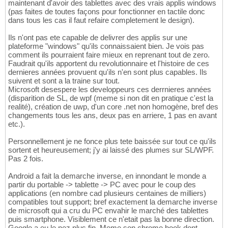
maintenant d'avoir des tablettes avec des vrais applis windows
(pas faites de toutes façons pour fonctionner en tactile donc
dans tous les cas il faut refaire completement le design).
Ils n'ont pas ete capable de delivrer des applis sur une
plateforme "windows" qu'ils connaissaient bien. Je vois pas
comment ils pourraient faire mieux en reprenant tout de zero.
Faudrait qu'ils apportent du revolutionnaire et l'histoire de ces
dernieres années provuent qu'ils n'en sont plus capables. Ils
suivent et sont a la traine sur tout.
Microsoft desespere les developpeurs ces derrnieres années
(disparition de SL, de wpf (meme si non dit en pratique c'est la
realité), création de uwp, d'un core .net non homogène, bref des
changements tous les ans, deux pas en arriere, 1 pas en avant
etc.).
Personnellement je ne fonce plus tete baissée sur tout ce qu'ils
sortent et heureusement; j'y ai laissé des plumes sur SL/WPF.
Pas 2 fois.
Android a fait la demarche inverse, en innondant le monde a
partir du portable -> tablette -> PC avec pour le coup des
applications (en nombre cad plusieurs centaines de milliers)
compatibles tout support; bref exactement la demarche inverse
de microsoft qui a cru du PC envahir le marché des tablettes
puis smartphone. Visiblement ce n'etait pas la bonne direction.
Google a eu le nez plus fin. Meme son chrome book dont