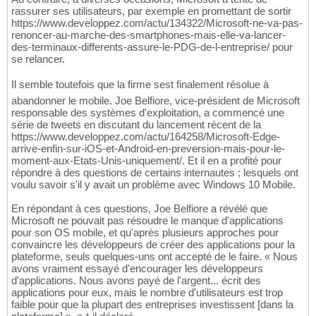
rassurer ses utilisateurs, par exemple en promettant de sortir
https://www.developpez.com/actu/134322/Microsoft-ne-va-pas-
renoncer-au-marche-des-smartphones-mais-elle-va-lancer-
des-terminaux-differents-assure-le-PDG-de-l-entreprise/ pour
se relancer.
Il semble toutefois que la firme sest finalement résolue à
abandonner le mobile. Joe Belfiore, vice-président de Microsoft
responsable des systèmes d'exploitation, a commencé une
série de tweets en discutant du lancement récent de la
https://www.developpez.com/actu/164258/Microsoft-Edge-
arrive-enfin-sur-iOS-et-Android-en-preversion-mais-pour-le-
moment-aux-Etats-Unis-uniquement/. Et il en a profité pour
répondre à des questions de certains internautes ; lesquels ont
voulu savoir s'il y avait un problème avec Windows 10 Mobile.
En répondant à ces questions, Joe Belfiore a révélé que
Microsoft ne pouvait pas résoudre le manque d'applications
pour son OS mobile, et qu'après plusieurs approches pour
convaincre les développeurs de créer des applications pour la
plateforme, seuls quelques-uns ont accepté de le faire. « Nous
avons vraiment essayé d'encourager les développeurs
d'applications. Nous avons payé de l'argent... écrit des
applications pour eux, mais le nombre d'utilisateurs est trop
faible pour que la plupart des entreprises investissent [dans la