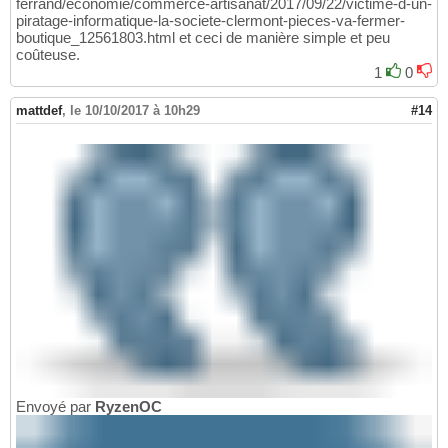
ferrand/economie/commerce-artisanat/2017/09/22/victime-d-un-
piratage-informatique-la-societe-clermont-pieces-va-fermer-
boutique_12561803.html et ceci de manière simple et peu
coûteuse.
1
0
mattdef
,
le 10/10/2017 à 10h29
#14
Envoyé par
RyzenOC