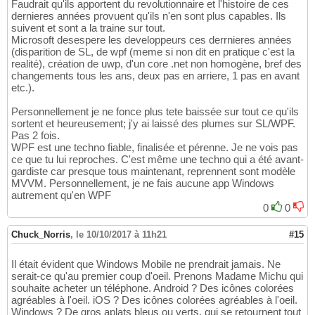
Faudrait qu'ils apportent du revolutionnaire et l'histoire de ces
dernieres années provuent qu'ils n'en sont plus capables. Ils
suivent et sont a la traine sur tout.
Microsoft desespere les developpeurs ces derrnieres années
(disparition de SL, de wpf (meme si non dit en pratique c'est la
realité), création de uwp, d'un core .net non homogène, bref des
changements tous les ans, deux pas en arriere, 1 pas en avant
etc.).
Personnellement je ne fonce plus tete baissée sur tout ce qu'ils
sortent et heureusement; j'y ai laissé des plumes sur SL/WPF.
Pas 2 fois.
WPF est une techno fiable, finalisée et pérenne. Je ne vois pas
ce que tu lui reproches. C'est même une techno qui a été avant-
gardiste car presque tous maintenant, reprennent sont modèle
MVVM. Personnellement, je ne fais aucune app Windows
autrement qu'en WPF
0
0
Chuck_Norris
,
le 10/10/2017 à 11h21
#15
Il était évident que Windows Mobile ne prendrait jamais. Ne
serait-ce qu'au premier coup d'oeil. Prenons Madame Michu qui
souhaite acheter un téléphone. Android ? Des icônes colorées
agréables à l'oeil. iOS ? Des icônes colorées agréables à l'oeil.
Windows ? De gros aplats bleus ou verts, qui se retournent tout