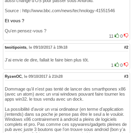
aussi changé d'OS pour passer sous Android.
Source : http://www.bbc.com/news/technology-41551546
Et vous ?
Qu'en pensez-vous ?
11
0
twoitipoints
,
le 09/10/2017 à 19h18
#2
J'ai envie de dire, fallait le faire bien plus tôt.
1
0
RyzenOC
,
le 09/10/2017 à 21h28
#3
Dommage qu'il n'est pas tenté de lancer des smarthpones x86
(avec un atom) avec un vrai windows pouvant faire tourner les
apps win32. le tous vendu avec un dock.
La possibilité d'avoir un vrai ordinateur (en terme d'application
j'entends) dans sa poche je pense pas être le seul a le vouloir.
Windows x86 contrairement à androïd a pleins de logiciels
complets et pro. Pas comme ces spywares/gadgets pleines de
pub avec juste 3 boutons que l'on trouve sous android (bon y'a