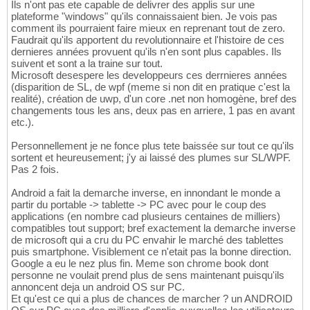
Ils n'ont pas ete capable de delivrer des applis sur une
plateforme "windows" qu'ils connaissaient bien. Je vois pas
comment ils pourraient faire mieux en reprenant tout de zero.
Faudrait qu'ils apportent du revolutionnaire et l'histoire de ces
dernieres années provuent qu'ils n'en sont plus capables. Ils
suivent et sont a la traine sur tout.
Microsoft desespere les developpeurs ces derrnieres années
(disparition de SL, de wpf (meme si non dit en pratique c'est la
realité), création de uwp, d'un core .net non homogène, bref des
changements tous les ans, deux pas en arriere, 1 pas en avant
etc.).
Personnellement je ne fonce plus tete baissée sur tout ce qu'ils
sortent et heureusement; j'y ai laissé des plumes sur SL/WPF.
Pas 2 fois.
Android a fait la demarche inverse, en innondant le monde a
partir du portable -> tablette -> PC avec pour le coup des
applications (en nombre cad plusieurs centaines de milliers)
compatibles tout support; bref exactement la demarche inverse
de microsoft qui a cru du PC envahir le marché des tablettes
puis smartphone. Visiblement ce n'etait pas la bonne direction.
Google a eu le nez plus fin. Meme son chrome book dont
personne ne voulait prend plus de sens maintenant puisqu'ils
annoncent deja un android OS sur PC.
Et qu'est ce qui a plus de chances de marcher ? un ANDROID