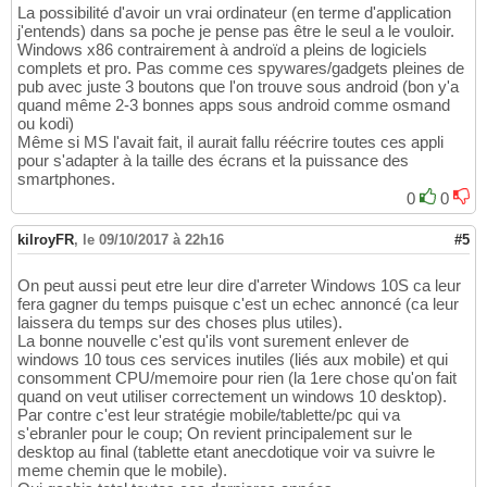
La possibilité d'avoir un vrai ordinateur (en terme d'application
j'entends) dans sa poche je pense pas être le seul a le vouloir.
Windows x86 contrairement à androïd a pleins de logiciels
complets et pro. Pas comme ces spywares/gadgets pleines de
pub avec juste 3 boutons que l'on trouve sous android (bon y'a
quand même 2-3 bonnes apps sous android comme osmand
ou kodi)
Même si MS l'avait fait, il aurait fallu réécrire toutes ces appli
pour s'adapter à la taille des écrans et la puissance des
smartphones.
0
0
kilroyFR
,
le 09/10/2017 à 22h16
#5
On peut aussi peut etre leur dire d'arreter Windows 10S ca leur
fera gagner du temps puisque c'est un echec annoncé (ca leur
laissera du temps sur des choses plus utiles).
La bonne nouvelle c'est qu'ils vont surement enlever de
windows 10 tous ces services inutiles (liés aux mobile) et qui
consomment CPU/memoire pour rien (la 1ere chose qu'on fait
quand on veut utiliser correctement un windows 10 desktop).
Par contre c'est leur stratégie mobile/tablette/pc qui va
s'ebranler pour le coup; On revient principalement sur le
desktop au final (tablette etant anecdotique voir va suivre le
meme chemin que le mobile).