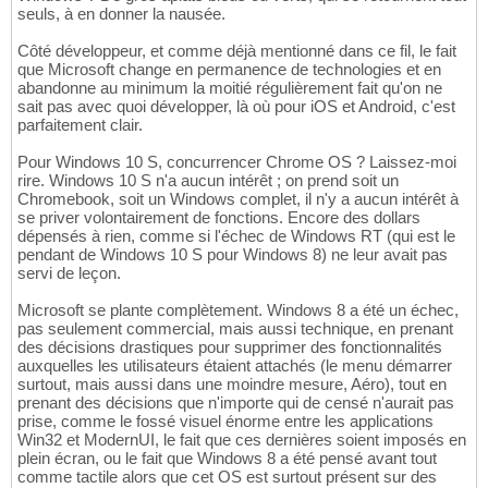
seuls, à en donner la nausée.
Côté développeur, et comme déjà mentionné dans ce fil, le fait
que Microsoft change en permanence de technologies et en
abandonne au minimum la moitié régulièrement fait qu'on ne
sait pas avec quoi développer, là où pour iOS et Android, c'est
parfaitement clair.
Pour Windows 10 S, concurrencer Chrome OS ? Laissez-moi
rire. Windows 10 S n'a aucun intérêt ; on prend soit un
Chromebook, soit un Windows complet, il n'y a aucun intérêt à
se priver volontairement de fonctions. Encore des dollars
dépensés à rien, comme si l'échec de Windows RT (qui est le
pendant de Windows 10 S pour Windows 8) ne leur avait pas
servi de leçon.
Microsoft se plante complètement. Windows 8 a été un échec,
pas seulement commercial, mais aussi technique, en prenant
des décisions drastiques pour supprimer des fonctionnalités
auxquelles les utilisateurs étaient attachés (le menu démarrer
surtout, mais aussi dans une moindre mesure, Aéro), tout en
prenant des décisions que n'importe qui de censé n'aurait pas
prise, comme le fossé visuel énorme entre les applications
Win32 et ModernUI, le fait que ces dernières soient imposés en
plein écran, ou le fait que Windows 8 a été pensé avant tout
comme tactile alors que cet OS est surtout présent sur des