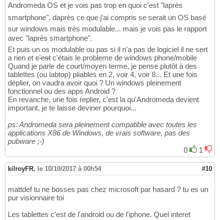
Andromeda OS et je vois pas trop en quoi c'est "laprès
smartphone", daprès ce que j'ai compris se serait un OS basé
sur windows mais très modulable... mais je vois pas le rapport
avec "laprès smartphone".
Et puis un os modulable ou pas si il n'a pas de logiciel il ne sert
a rien et
c'est
c'étais le probleme de windows phone/mobile
Quand je parle de court/moyen terme, je pense plutôt à des
tablettes (ou labtop) pliables en 2, voir 4, voir 8... Et une fois
déplier, on vaudra avoir quoi ? Un windows pleinement
fonctionnel ou des apps Android ?
En revanche, une fois replier, c'est la qu'Andromeda devient
important, je te laisse deviner pourquoi...
ps: Andromeda sera pleinement compatible avec toutes les
applications X86 de Windows, de vrais software, pas des
pubware ;-)
0
1
kilroyFR
,
le 10/10/2017 à 00h54
#10
mattdef tu ne bosses pas chez microsoft par hasard ? tu es un
pur visionnaire toi
Les tablettes c'est de l'android ou de l'iphone. Quel interet