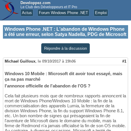
Developpez.com
Le Club des Développeurs et IT Pro
Actus
Forum Windows Phone .NET
Emploi
Windows Phone .NET
:
L'abandon de Windows Phone
a été une erreur, selon Satya Nadella, PDG de Microsoft
Répondre à la discussion
Michael Guilloux
,
le 09/10/2017 à 19h06
#1
Windows 10 Mobile : Microsoft dit avoir tout essayé, mais
ça na pas marché
l'annonce officielle de l'abandon de l'OS ?
Cela fait plusieurs mois que de nombreux rapports annoncent la
mort de Windows Phone/Windows 10 Mobile : la fin de la
commercialisation des appareils Lumia, la fermeture de la
division Windows Phone, la fin du support Windows Phone 8.1,
etc. Un bon nombre de signes qui présageaient la fin de
l'aventure de Microsoft dans le domaine du mobile, mais la
firme de Redmond n'a jamais officialisé la fin de son OS mobile.
Au contraire, à diverses occasions, Microsoft a tenté de