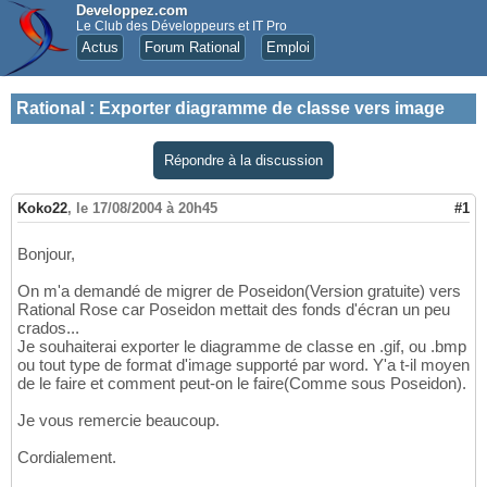
Developpez.com
Le Club des Développeurs et IT Pro
Actus
Forum Rational
Emploi
Rational
:
Exporter diagramme de classe vers image
Répondre à la discussion
Koko22
,
le 17/08/2004 à 20h45
#1
Bonjour,
On m'a demandé de migrer de Poseidon(Version gratuite) vers
Rational Rose car Poseidon mettait des fonds d'écran un peu
crados...
Je souhaiterai exporter le diagramme de classe en .gif, ou .bmp
ou tout type de format d'image supporté par word. Y'a t-il moyen
de le faire et comment peut-on le faire(Comme sous Poseidon).
Je vous remercie beaucoup.
Cordialement.