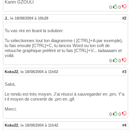
Karim GZOULI
0
0
J.
,
le 18/08/2004 à 10h28
#2
Tu vas rire en lisant la solution:
Tu sélectionnes tout ton diagramme ( [CTRL]+A par exemple),
tu fais ensuite [CTRL]+C, tu lances Word ou ton soft de
retouche graphique préféré et tu fais [CTRL]+V... tadaaaam et
voilà
0
0
Koko22
,
le 18/08/2004 à 11h02
#3
Salut,
Le rendu est trés moyen. J'ai réussi à sauvegarder en .prn. Y'a
t-il moyen de convertir de .prn en .gif.
Merci.
0
0
Koko22
,
le 18/08/2004 à 11h42
#4