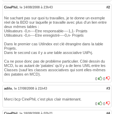
CinePhil
,
le 14/08/2008 à 23h43
#2
Ne sachant pas sur quoi tu travailles, je te donne un exemple
réel de la BDD sur laquelle je travaille avec plus d'un lien entre
deux mêmes tables :
Utilisateurs -0,n----Etre responsable----1,1- Projets
Utilisateurs -0,n----Etre enregistré----0,n- Projets
Dans le premier cas UtiIndex est clé étrangère dans la table
Projets.
Dans le second cas il y a une table associative UtiPrj.
Ca ne pose donc pas de problème particulier. Côté dessin du
MCD, tu as autant de 'patates' qu'il y a de liens UML entre les
Classes (sauf les classes associatives qui sont elles-mêmes
des patates en MCD).
0
0
adilo
,
le 17/08/2008 à 21h43
#3
Merci bcp CinePhil, c'est plus clair maintenant.
0
0
CinePhil
,
le 18/08/2008 à 02h21
#4