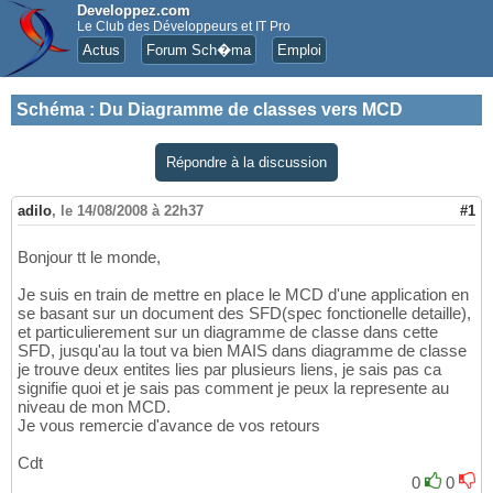
Developpez.com
Le Club des Développeurs et IT Pro
Actus
Forum Sch�ma
Emploi
Schéma
:
Du Diagramme de classes vers MCD
Répondre à la discussion
adilo
,
le 14/08/2008 à 22h37
#1
Bonjour tt le monde,
Je suis en train de mettre en place le MCD d'une application en
se basant sur un document des SFD(spec fonctionelle detaille),
et particulierement sur un diagramme de classe dans cette
SFD, jusqu'au la tout va bien MAIS dans diagramme de classe
je trouve deux entites lies par plusieurs liens, je sais pas ca
signifie quoi et je sais pas comment je peux la represente au
niveau de mon MCD.
Je vous remercie d'avance de vos retours
Cdt
0
0