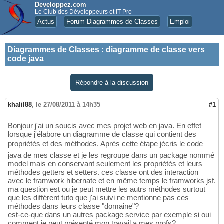
Developpez.com
Le Club des Développeurs et IT Pro
Actus
Forum Diagrammes de Classes
Emploi
Diagrammes de Classes
:
diagramme de classe vers
code java
Répondre à la discussion
khalil88
,
le 27/08/2011 à 14h35
#1
Bonjour j'ai un soucis avec mes projet web en java. En effet
lorsque j'élabore un diagramme de classe qui contient des
propriétés et des
méthodes
. Après cette étape jécris le code
java de mes classe et je les regroupe dans un package nommé
model mais en conservant seulement les propriétés et leurs
méthodes getters et setters. ces classe ont des interaction
avec le framwork hibernate et en même temps le framworks jsf.
ma question est ou je peut mettre les autrs méthodes surtout
que les différent tuto que j'ai suivi ne mentionne pas ces
méthodes dans leurs classe "domaine"?
est-ce-que dans un autres package service par exemple si oui
comment je peut présenté mon travail a mes profs?