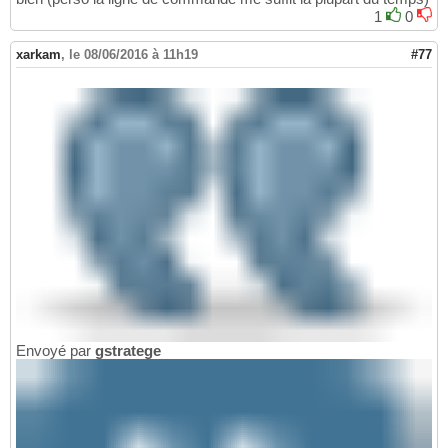
1
0
xarkam
,
le 08/06/2016 à 11h19
#77
Envoyé par
gstratege