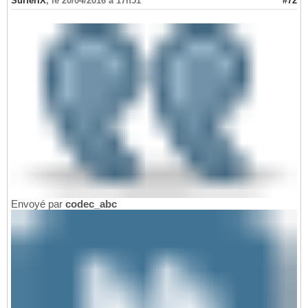
SurferIX
,
le 20/04/2016 à 17h51
#72
Envoyé par
codec_abc