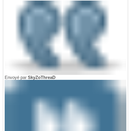
Envoyé par
SkyZoThreaD