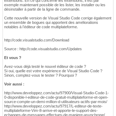
extensions. En ce qui concerne les extensions, il est par
exemple maintenant possible de les lister, les installer ou les
désinstaller à partir de la ligne de commande.
Cette nouvelle version de Visual Studio Code corrige également
un ensemble de bogues qui apportent des améliorations
notables à l'éditeur de code multiplateforme.
http://code.visualstudio.com/Download
Source : http://code.visualstudio.com/Updates
Et vous ?
Avez-vous déjà testé le nouvel éditeur de code ?
Si oui, quelle est votre expérience de Visual Studio Code ?
Sinon, comptez-vous le tester ? Pourquoi ?
Voir aussi :
http://www.developpez.com/actu/97900/Visual-Studio-Code-1-
0-disponible-l-editeur-de-code-gratuit-multiplateforme-et-open-
source-compte-un-demi-million-d-utilisateurs-actifs-par-mois/
http://www.developpez.com/actu/97917/L-editeur-de-texte-
multiplateforme-Vim-8-arrive-et-apporte-le-support-des-
echanges-de-messages-effectues-de-maniere-asynchrone/