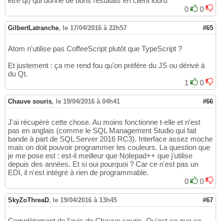
etre qt) qui donne de bons resultats en client lourd
0
0
GilbertLatranche
,
le 17/04/2016 à 22h57
#65
Atom n'utilise pas CoffeeScript plutôt que TypeScript ?
Et justement : ça me rend fou qu'on préfère du JS ou dérivé à
du Qt.
1
0
Chauve souris
,
le 19/04/2016 à 04h41
#66
J'ai récupéré cette chose. Au moins fonctionne t-elle et n'est
pas en anglais (comme le SQL Management Studio qui fait
bande à part de SQL Server 2016 RC3). Interface assez moche
mais on doit pouvoir programmer les couleurs. La question que
je me pose est : est-il meilleur que Notepad++ que j'utilise
depuis des années. Et si oui pourquoi ? Car ce n'est pas un
EDI, il n'est intégré à rien de programmable.
0
0
SkyZoThreaD
,
le 19/04/2016 à 13h45
#67
Complètement de l'avis de Chauve souris, Qu'est-ce que ce