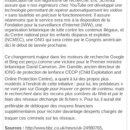
modification de son algorithme de recherche. Éric Schmidt
assure que «
nos ingénieurs chez YouTube ont développé une
technologie permettant de repérer automatiquement les vidéos
» sans toutefois en préciser le fonctionnement. Il assure
néanmoins que le service sera mis à la disposition de la
Fondation pour la surveillance d'Internet (IWW), une
organisation britannique de lutte contre les contenus illégaux, et
du Centre national pour les enfants disparus et exploités
(NCMEC), une ONG qui sera créée par le Congrès américain
dici le début de lannée prochaine.
Ce changement majeur dans les moteurs de recherche Google
et Bing est perçu comme une victoire pour le Premier ministre
britannique David Cameron. Jim Gamble, ancien directeur de
lONG de protection de lenfance CEOP (Child Exploitation and
Online Protection Centre), a quant à lui des propos plus
modérés à l'endroit de cette initiative : pour lui, les prédateurs «
ne vont pas sur Google pour trouver ce genre de contenu, mais
le recherchent dans les recoins plus sombres du Web et par le
biais des réseaux déchange de fichiers
». Pour lui, il aurait été
préférable de débloquer des moyens financiers
supplémentaires pour recruter davantage dexperts chargés de
traquer ces criminels sur les réseaux.
Sources :
http://www.bbc.co.uk/news/uk-24980765,