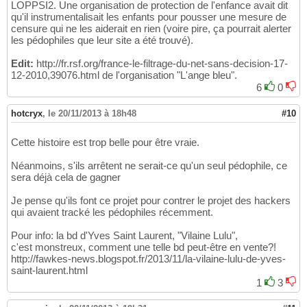
LOPPSI2. Une organisation de protection de l'enfance avait dit
qu'il instrumentalisait les enfants pour pousser une mesure de
censure qui ne les aiderait en rien (voire pire, ça pourrait alerter
les pédophiles que leur site a été trouvé).
Edit:
http://fr.rsf.org/france-le-filtrage-du-net-sans-decision-17-
12-2010,39076.html de l'organisation "L'ange bleu".
6
0
hotcryx
,
le 20/11/2013 à 18h48
#10
Cette histoire est trop belle pour être vraie.
Néanmoins, s'ils arrêtent ne serait-ce qu'un seul pédophile, ce
sera déjà cela de gagner
Je pense qu'ils font ce projet pour contrer le projet des hackers
qui avaient tracké les pédophiles récemment.
Pour info: la bd d'Yves Saint Laurent, "Vilaine Lulu",
c'est monstreux, comment une telle bd peut-être en vente?!
http://fawkes-news.blogspot.fr/2013/11/la-vilaine-lulu-de-yves-
saint-laurent.html
1
3