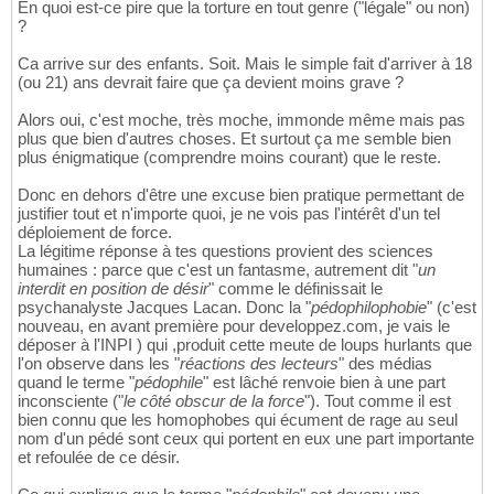
En quoi est-ce pire que la torture en tout genre ("légale" ou non)
?
Ca arrive sur des enfants. Soit. Mais le simple fait d'arriver à 18
(ou 21) ans devrait faire que ça devient moins grave ?
Alors oui, c'est moche, très moche, immonde même mais pas
plus que bien d'autres choses. Et surtout ça me semble bien
plus énigmatique (comprendre moins courant) que le reste.
Donc en dehors d'être une excuse bien pratique permettant de
justifier tout et n'importe quoi, je ne vois pas l'intérêt d'un tel
déploiement de force.
La légitime réponse à tes questions provient des sciences
humaines : parce que c'est un fantasme, autrement dit "
un
interdit en position de désir
" comme le définissait le
psychanalyste Jacques Lacan. Donc la "
pédophilophobie
" (c'est
nouveau, en avant première pour developpez.com, je vais le
déposer à l'INPI ) qui ,produit cette meute de loups hurlants que
l'on observe dans les "
réactions des lecteurs
" des médias
quand le terme "
pédophile
" est lâché renvoie bien à une part
inconsciente ("
le côté obscur de la force
"). Tout comme il est
bien connu que les homophobes qui écument de rage au seul
nom d'un pédé sont ceux qui portent en eux une part importante
et refoulée de ce désir.