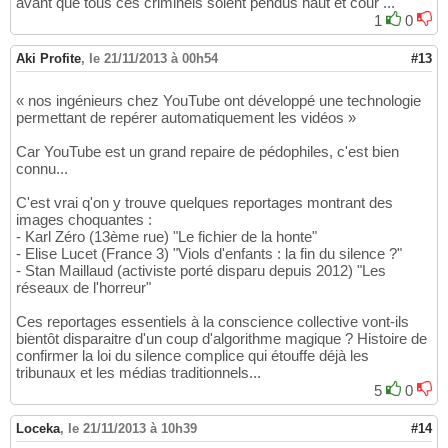
avant que tous ces criminels soient pendus haut et cour ...
1
0
Aki Profite
,
le 21/11/2013 à 00h54
#13
« nos ingénieurs chez YouTube ont développé une technologie
permettant de repérer automatiquement les vidéos »
Car YouTube est un grand repaire de pédophiles, c'est bien
connu...
C'est vrai q'on y trouve quelques reportages montrant des
images choquantes :
- Karl Zéro (13ème rue) "Le fichier de la honte"
- Elise Lucet (France 3) "Viols d'enfants : la fin du silence ?"
- Stan Maillaud (activiste porté disparu depuis 2012) "Les
réseaux de l'horreur"
Ces reportages essentiels à la conscience collective vont-ils
bientôt disparaitre d'un coup d'algorithme magique ? Histoire de
confirmer la loi du silence complice qui étouffe déjà les
tribunaux et les médias traditionnels...
5
0
Loceka
,
le 21/11/2013 à 10h39
#14