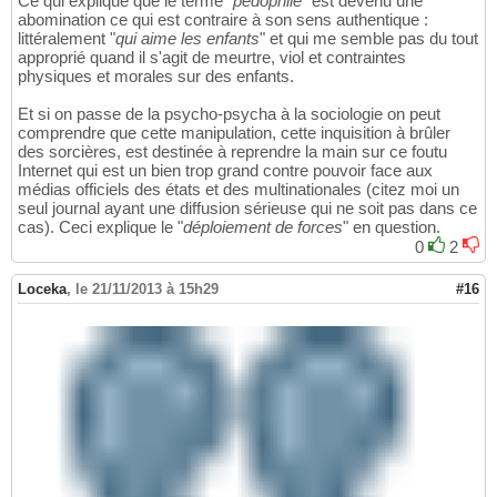
Ce qui explique que le terme "
pédophile
" est devenu une
abomination ce qui est contraire à son sens authentique :
littéralement "
qui aime les enfants
" et qui me semble pas du tout
approprié quand il s'agit de meurtre, viol et contraintes
physiques et morales sur des enfants.
Et si on passe de la psycho-psycha à la sociologie on peut
comprendre que cette manipulation, cette inquisition à brûler
des sorcières, est destinée à reprendre la main sur ce foutu
Internet qui est un bien trop grand contre pouvoir face aux
médias officiels des états et des multinationales (citez moi un
seul journal ayant une diffusion sérieuse qui ne soit pas dans ce
cas). Ceci explique le "
déploiement de forces
" en question.
0
2
Loceka
,
le 21/11/2013 à 15h29
#16