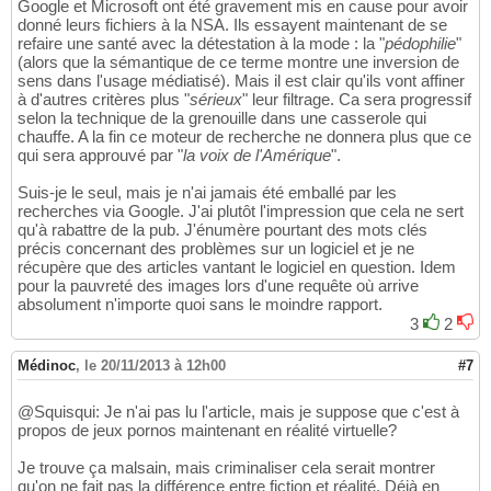
Google et Microsoft ont été gravement mis en cause pour avoir
donné leurs fichiers à la NSA. Ils essayent maintenant de se
refaire une santé avec la détestation à la mode : la "
pédophilie
"
(alors que la sémantique de ce terme montre une inversion de
sens dans l'usage médiatisé). Mais il est clair qu'ils vont affiner
à d'autres critères plus "
sérieux
" leur filtrage. Ca sera progressif
selon la technique de la grenouille dans une casserole qui
chauffe. A la fin ce moteur de recherche ne donnera plus que ce
qui sera approuvé par "
la voix de l'Amérique
".
Suis-je le seul, mais je n'ai jamais été emballé par les
recherches via Google. J'ai plutôt l'impression que cela ne sert
qu'à rabattre de la pub. J'énumère pourtant des mots clés
précis concernant des problèmes sur un logiciel et je ne
récupère que des articles vantant le logiciel en question. Idem
pour la pauvreté des images lors d'une requête où arrive
absolument n'importe quoi sans le moindre rapport.
3
2
Médinoc
,
le 20/11/2013 à 12h00
#7
@Squisqui: Je n'ai pas lu l'article, mais je suppose que c'est à
propos de jeux pornos maintenant en réalité virtuelle?
Je trouve ça malsain, mais criminaliser cela serait montrer
qu'on ne fait pas la différence entre fiction et réalité. Déjà en