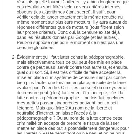
résultats qu'elle fourni. D'ailleurs il y a bien longtemps que
ces résultats sont filtrés selon divers critères internes
obscurs (les algorithmes étant secret). Il suffit pour
vérifier cela de lancer exactement la même requête au
même moment sur plusieurs moteurs, il y aura autant de
réponses différentes que de moteurs (tous filtrent selon
leur propre critères). Donc oui, la censure existe déjà
dans les résultats donnés par Google (et les autres).
Peut-on supposé que pour le moment ce n'est pas une
censure globalisée.
Évidemment qu'il faut lutter contre la pédopornographie,
mais effectivement, tous ce qui peut être mis en place
contre ça peut aussi servir contre tout autre sujet ensuite,
quel qu'il soit. Si, il est très difficile de faire accepter la
mise en place d'un système de censure il est par contre
bien plus facile, une fois mis en place, ensuite de le faire
évoluer pour l'étendre. Or s'il est un sujet ou un système
de censure peut (plus) facilement être accepté, c'est la
lutte contre la pédopornographie. Une fois fait, quelques
mesurettes passant inaperçues peuvent, petit à petit
l'étendre. Mais quoi faire ? Au nom de la liberté et
neutralité d'internet, on laisse l'accès à la
pédopornographie ? Ou au nom de la lutte contre cette
criminalité on accepte de prendre le risque de laisser
mettre en place des outils potentiellement dangereux pour
les libertés ? Vaste débat dont on n'a pas, et on ne nous