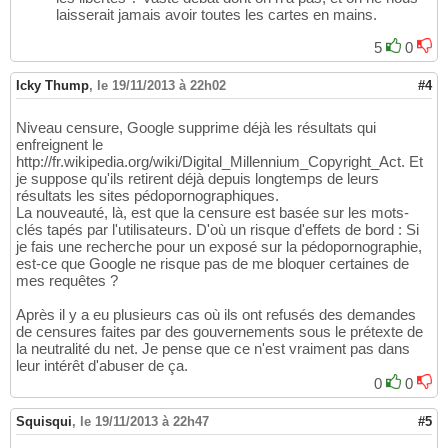
laisserait jamais avoir toutes les cartes en mains.
5
0
Icky Thump
,
le 19/11/2013 à 22h02
#4
Niveau censure, Google supprime déjà les résultats qui
enfreignent le
http://fr.wikipedia.org/wiki/Digital_Millennium_Copyright_Act. Et
je suppose qu'ils retirent déjà depuis longtemps de leurs
résultats les sites pédopornographiques.
La nouveauté, là, est que la censure est basée sur les mots-
clés tapés par l'utilisateurs. D'où un risque d'effets de bord : Si
je fais une recherche pour un exposé sur la pédopornographie,
est-ce que Google ne risque pas de me bloquer certaines de
mes requêtes ?
Après il y a eu plusieurs cas où ils ont refusés des demandes
de censures faites par des gouvernements sous le prétexte de
la neutralité du net. Je pense que ce n'est vraiment pas dans
leur intérêt d'abuser de ça.
0
0
Squisqui
,
le 19/11/2013 à 22h47
#5