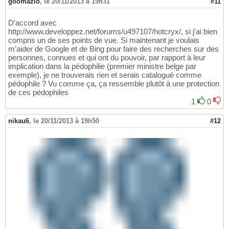
goomazio
,
le 20/11/2013 à 19h31
#11
D'accord avec
http://www.developpez.net/forums/u497107/hotcryx/, si j'ai bien
compris un de ses points de vue. Si maintenant je voulais
m'aider de Google et de Bing pour faire des recherches sur des
personnes, connues et qui ont du pouvoir, par rapport à leur
implication dans la pédophilie (premier ministre belge par
exemple), je ne trouverais rien et serais catalogué comme
pédophile ? Vu comme ça, ça ressemble plutôt à une protection
de ces pédophiles
1
0
nikau6
,
le 20/11/2013 à 19h50
#12