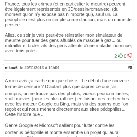
France, tous les crimes (et en particulier le meurtre) peuvent
être légalement représentés en 3D/dessin/roman/etc. (du
moment qu'on n'y expose pas n'importe qui), sauf un. La
pédophilie n'est plus un simple crime d'action, mais un crime de
pensée.
Allez, ce soir je vais peut-être réinstaller mon simulateur de
meurtre pour tuer des gens affublés de masque à gaz... ou
mitrailler et brûler vifs des gens atteints d'une maladie inconnue,
avec trois potes.
2
0
nikau6
,
le 20/11/2013 à 14h04
#8
A mon avis ça cache quelque chose... Le début d'une nouvelle
forme de censure ? D'autant plus que daprès ce que j'ai
compris, on ne trouve pas des photos, vidéos pédocriminelles,
snuff movies (pour les plus raffinés) en faisant des recherches
avec les moteur Google ou Bing, mais via des spams que l'on
reçoit et qui nous mènent directement aux sites pédophiles...
Cette histoire pue ..!
Genre Google et Microsoft sallient pour lutter contre les
contenus pédophile et monte ensemble un projet qui aura