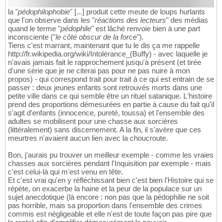
la "
pédophilophobie
" [...] produit cette meute de loups hurlants
que l'on observe dans les "
réactions des lecteurs
" des médias
quand le terme "
pédophile
" est lâché renvoie bien à une part
inconsciente ("
le côté obscur de la force
").
Tiens c'est marrant, maintenant que tu le dis ça me rappelle
http://fr.wikipedia.org/wiki/Intolérance_(Buffy) - avec laquelle je
n'avais jamais fait le rapprochement jusqu'à présent (et tirée
d'une série que je ne citerai pas pour ne pas nuire à mon
propos) - qui correspond trait pour trait à ce qui est entrain de se
passer : deux jeunes enfants sont retrouvés morts dans une
petite ville dans ce qui semble être un rituel satanique. L'histoire
prend des proportions démesurées en partie à cause du fait qu'il
s'agit d'enfants (innocence, pureté, toussa) et l'ensemble des
adultes se mobilisent pour une chasse aux sorcières
(littéralement) sans discernement. A la fin, il s'avère que ces
meurtres n'avaient aucun lien avec la choucroute.
Bon, j'aurais pu trouver un meilleur exemple - comme les vraies
chasses aux sorcières pendant l'Inquisition par exemple - mais
c'est celui-là qui m'est venu en tête.
Et c'est vrai qu'en y réfléchissant bien c'est bien l'Histoire qui se
répète, on exacerbe la haine et la peur de la populace sur un
sujet anecdotique (là encore : non pas que la pédophilie ne soit
pas horrible, mais sa proportion dans l'ensemble des crimes
commis est négligeable et elle n'est de toute façon pas pire que