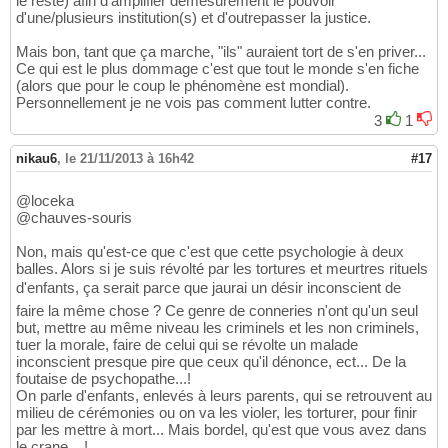
le reste) afin d'amplifier démesurément le pouvoir
d'une/plusieurs institution(s) et d'outrepasser la justice.
Mais bon, tant que ça marche, "ils" auraient tort de s'en priver...
Ce qui est le plus dommage c'est que tout le monde s'en fiche
(alors que pour le coup le phénomène est mondial).
Personnellement je ne vois pas comment lutter contre.
3
1
nikau6
,
le 21/11/2013 à 16h42
#17
@loceka
@chauves-souris
Non, mais qu'est-ce que c'est que cette psychologie à deux
balles. Alors si je suis révolté par les tortures et meurtres rituels
d'enfants, ça serait parce que jaurai un désir inconscient de
faire la même chose ? Ce genre de conneries n'ont qu'un seul
but, mettre au même niveau les criminels et les non criminels,
tuer la morale, faire de celui qui se révolte un malade
inconscient presque pire que ceux qu'il dénonce, ect... De la
foutaise de psychopathe...!
On parle d'enfants, enlevés à leurs parents, qui se retrouvent au
milieu de cérémonies ou on va les violer, les torturer, pour finir
par les mettre à mort... Mais bordel, qu'est que vous avez dans
le crane... !