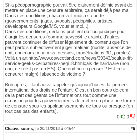
Si la pédopornographie pouvait être clairement définie avant de
mettre en place une censure arbitraire, ça serait déjà pas mal.
Dans ces conditions, chacun voit midi à sa porte
(gouvernements, juges, avocats, pédophiles, artistes,
développeurs Google/MS, vous et moi...).
Dans ces conditions, certains profitent du flou juridique pour
élargir les censures (comme sevyc64 le craint), d'autres
peuvent continuer de diffuser légalement du contenu que l'on
peut parfois subjectivement juger malsain (nudité, absence de
coït, concours mini-miss, dessins, modélisations 3D, paroles).
Voilà un artihttp://www.cowcotland.com/news/39343/oculus-rift-
service-geeks-celibataires-pegi18.htmlçais de hardware (non
non, ce n'est pas un HS). Que doit-on en penser ? Est-ce à
censurer malgré l'absence de victime ?
Bon après, il faut aussi rappeler qu'aujourd'hui est la journée
international des droits de l'enfant. C'est un bon coup de com'
de la part des géants de l'informations tout comme une
occasion pour les gouvernements de mettre en place une forme
de censure sous les applaudissements de tous ou presque (en
tout cas pas des enfants).
0
0
Chauve souris
,
le 20/11/2013 à 04h44
#6