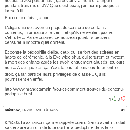
nécessité 200 personnes ( ça devait vraiment être urgent)
pendant trois mois...!?? Que c'est beau, j'en aurai presque la
larme à lil.
Encore une fois, ça pue ...
L'oligarchie doit avoir un projet de censure de certains
contenus, informations, à venir, et qu'ils ne veulent pas voir
s'ébruiter... Parce qu'avec ce nouveau jouet, ils peuvent
censurer n'importe quel contenu...
Et contre la pédophilie d'élite, ceux qui se font des soirées en
habits de cérémonie, à la Eye wide shut, qui torturent et mettent
à mort des enfants après les avoir longuement abusés, toujours
rien ... A oui, joubliai, ça n'existe pas, et puis eux ils en ont le
droit, ça fait parti de leurs privilèges de classe... Qu'ils
pourrissent en enfer....
http://www.mangetamain.fr/ou-et-comment-trouver-du-contenu-
pedophile.html
4
0
Médinoc
,
le 20/11/2013 à 14h51
#9
&#8593;Tu as raison, ça me rappelle quand Sarko avait introduit
sa censure au nom de lutte contre la pédophilie dans la loi