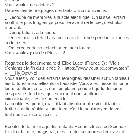
Vous voulez des détails ?
Daprès des témoignages d'enfants qui ont survécus:
_ Découpe de membres à la scie électrique. On laisse l'enfant
souffrir le plus longtemps possible avant de le tuer, c'est plus
marrant.
_ Décapitations à la hache.
_ On leur met la tête dans un sceau de merde pendant qu'on les
sodomises.
_ On force certains enfants à en tuer d'autres.
Vous voulez plus de détails... ?
Regardez le documentaire d' Elise Lucet (France 3) : "Viols
d'enfants : la fin du silence ? ". https://www.youtube.com/watch?
v=__HyjOpwNzI
Vous allez y voir des enfants témoigner, dessiner sur un tableau
les tortures auxquelles ils ont assisté. Vous allez ressentir toute
leurs souffrances... Ils sont en pleurs pendant qu'ils dessinent,
des pleures terribles, qui expriment une souffrance
inimaginable, c'est insoutenable ...
La qualité est pourri, mais il faut absolument le voir, il faut se
frotter à cette réalité, y faire face, c'est le seul moyen de voir
tout ceci sarrêter un jour ...
Écoutez le témoignage des enfants Roche, élèves de Science-
Po dont le père, magistrat, c'est confessé auprès d'eux avant