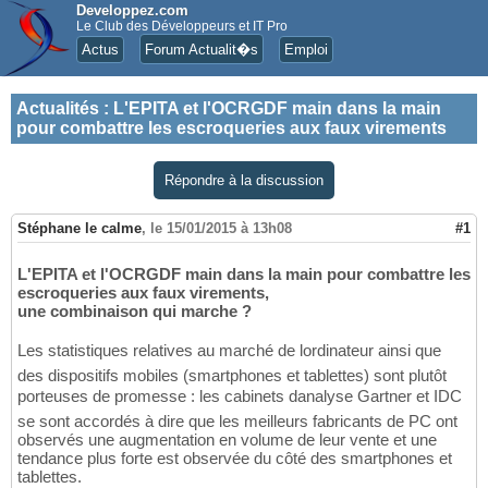
Developpez.com
Le Club des Développeurs et IT Pro
Actus
Forum Actualit�s
Emploi
Actualités
:
L'EPITA et l'OCRGDF main dans la main
pour combattre les escroqueries aux faux virements
Répondre à la discussion
Stéphane le calme
,
le 15/01/2015 à 13h08
#1
L'EPITA et l'OCRGDF main dans la main pour combattre les
escroqueries aux faux virements,
une combinaison qui marche ?
Les statistiques relatives au marché de lordinateur ainsi que
des dispositifs mobiles (smartphones et tablettes) sont plutôt
porteuses de promesse : les cabinets danalyse Gartner et IDC
se sont accordés à dire que les meilleurs fabricants de PC ont
observés une augmentation en volume de leur vente et une
tendance plus forte est observée du côté des smartphones et
tablettes.