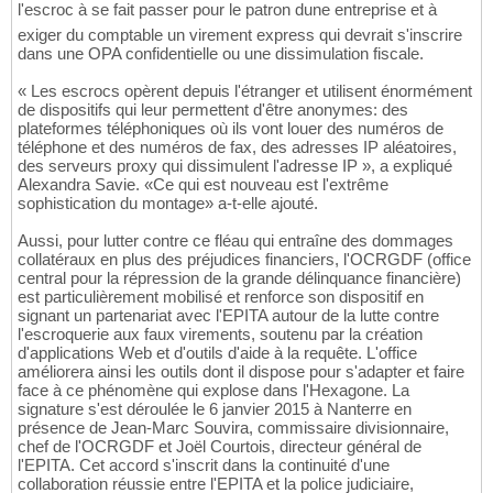
l'escroc à se fait passer pour le patron dune entreprise et à
exiger du comptable un virement express qui devrait s'inscrire
dans une OPA confidentielle ou une dissimulation fiscale.
« Les escrocs opèrent depuis l'étranger et utilisent énormément
de dispositifs qui leur permettent d'être anonymes: des
plateformes téléphoniques où ils vont louer des numéros de
téléphone et des numéros de fax, des adresses IP aléatoires,
des serveurs proxy qui dissimulent l'adresse IP », a expliqué
Alexandra Savie. «Ce qui est nouveau est l'extrême
sophistication du montage» a-t-elle ajouté.
Aussi, pour lutter contre ce fléau qui entraîne des dommages
collatéraux en plus des préjudices financiers, l'OCRGDF (office
central pour la répression de la grande délinquance financière)
est particulièrement mobilisé et renforce son dispositif en
signant un partenariat avec l'EPITA autour de la lutte contre
l'escroquerie aux faux virements, soutenu par la création
d'applications Web et d'outils d'aide à la requête. L'office
améliorera ainsi les outils dont il dispose pour s'adapter et faire
face à ce phénomène qui explose dans l'Hexagone. La
signature s'est déroulée le 6 janvier 2015 à Nanterre en
présence de Jean-Marc Souvira, commissaire divisionnaire,
chef de l'OCRGDF et Joël Courtois, directeur général de
l'EPITA. Cet accord s'inscrit dans la continuité d'une
collaboration réussie entre l'EPITA et la police judiciaire,