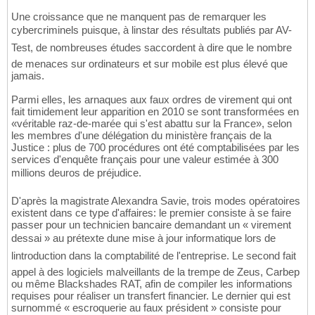
Une croissance que ne manquent pas de remarquer les
cybercriminels puisque, à linstar des résultats publiés par AV-
Test, de nombreuses études saccordent à dire que le nombre
de menaces sur ordinateurs et sur mobile est plus élevé que
jamais.
Parmi elles, les arnaques aux faux ordres de virement qui ont
fait timidement leur apparition en 2010 se sont transformées en
«véritable raz-de-marée qui s'est abattu sur la France», selon
les membres d'une délégation du ministère français de la
Justice : plus de 700 procédures ont été comptabilisées par les
services d'enquête français pour une valeur estimée à 300
millions deuros de préjudice.
D'après la magistrate Alexandra Savie, trois modes opératoires
existent dans ce type d'affaires: le premier consiste à se faire
passer pour un technicien bancaire demandant un « virement
dessai » au prétexte dune mise à jour informatique lors de
lintroduction dans la comptabilité de l'entreprise. Le second fait
appel à des logiciels malveillants de la trempe de Zeus, Carbep
ou même Blackshades RAT, afin de compiler les informations
requises pour réaliser un transfert financier. Le dernier qui est
surnommé « escroquerie au faux président » consiste pour