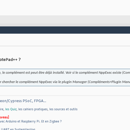
NotePad++ ?
on, le complément est peut être déjà installé. Voir si le complément
NppExec
existe (Co
ller chercher le complément
NppExec
via le plugin Manager (Compléments>Plugin Man
neon/Cypress PSoC, FPGA...
ire
,
les Quiz
,
les cahiers pratiques
,
les sources et outils
uveau]
vec Arduino et Raspberry Pi
.
Et en Zigbee ?
r UART en SystemVerilog