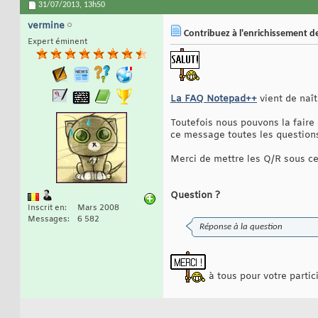
31/07/2013,
13h50
vermine
Contribuez à l'enrichissement d
Expert éminent
La FAQ Notepad++
vient de naî
Toutefois nous pouvons la faire 
ce message toutes les question
Merci de mettre les Q/R sous ce
Question ?
Inscrit en
Mars 2008
Messages
6 582
Réponse à la question
à tous pour votre partici