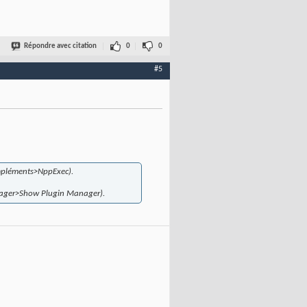
Répondre avec citation
0
0
#5
mpléments>NppExec).
ager>Show Plugin Manager).