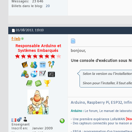
Messages
23 646
Billets dans le blog
20
01/08/2013,
11h10
f-leb
Responsable Arduino et
Systèmes Embarqués
bonjour,
Une console d'exécution sous 
Selon la version ou l'installati
Sinon pour l'installer, il faut a
Arduino, Raspberry Pi, ESP32, Infi
Arduino :
Le forum
,
Le manuel de laborato
- Une première expérience LoRaWAN
[No
- Des capteurs connectés pour la maison a
Enseignant
Inscrit en
Janvier 2009
- FPGA : programmation d'un transmetteu