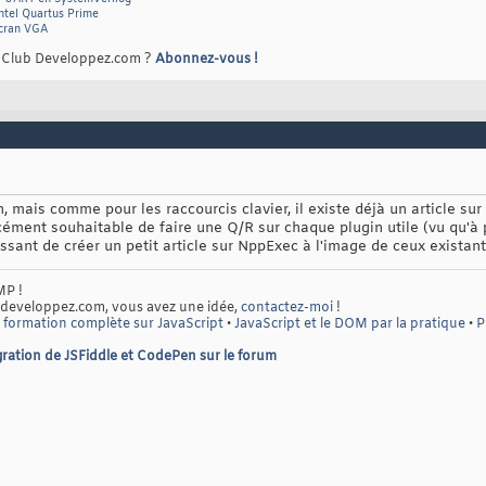
ntel Quartus Prime
écran VGA
e Club Developpez.com ?
Abonnez-vous !
, mais comme pour les raccourcis clavier, il existe déjà un article sur
rcément souhaitable de faire une Q/R sur chaque plugin utile (vu qu'à pr
essant de créer un petit article sur NppExec à l'image de ceux existant
MP !
 developpez.com, vous avez une idée,
contactez-moi
!
 formation complète sur JavaScript
•
JavaScript et le DOM par la pratique
•
P
ration de JSFiddle et CodePen sur le forum