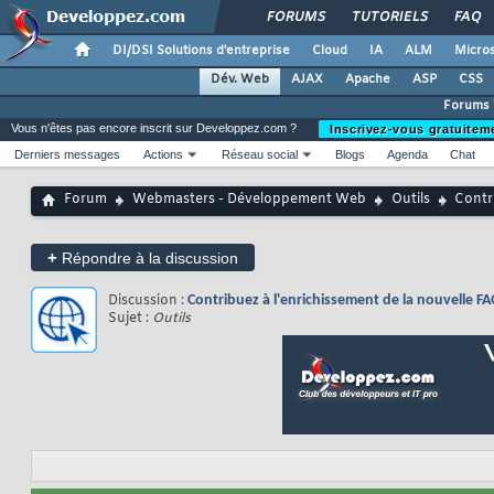
FORUMS
TUTORIELS
FAQ
DI/DSI Solutions d'entreprise
Cloud
IA
ALM
Micros
Dév. Web
AJAX
Apache
ASP
CSS
Forums
Vous n'êtes pas encore inscrit sur Developpez.com ?
Inscrivez-vous gratuitem
Derniers messages
Actions
Réseau social
Blogs
Agenda
Chat
Forum
Webmasters - Développement Web
Outils
Contr
+
Répondre à la discussion
Discussion :
Contribuez à l'enrichissement de la nouvelle 
Sujet :
Outils