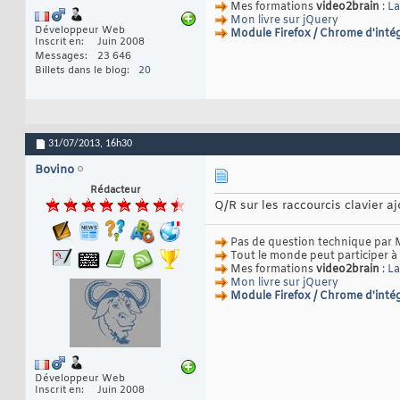
Mes formations
video2brain
:
La
Mon livre sur jQuery
Développeur Web
Module Firefox / Chrome d'intég
Inscrit en
Juin 2008
Messages
23 646
Billets dans le blog
20
31/07/2013,
16h30
Bovino
Rédacteur
Q/R sur les raccourcis clavier a
Pas de question technique par 
Tout le monde peut participer à
Mes formations
video2brain
:
La
Mon livre sur jQuery
Module Firefox / Chrome d'intég
Développeur Web
Inscrit en
Juin 2008