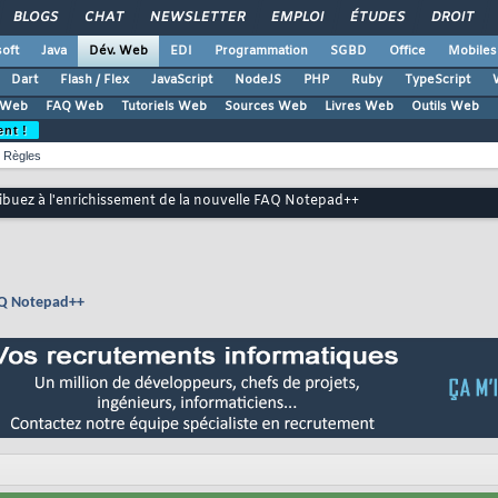
BLOGS
CHAT
NEWSLETTER
EMPLOI
ÉTUDES
DROIT
oft
Java
Dév. Web
EDI
Programmation
SGBD
Office
Mobiles
Dart
Flash / Flex
JavaScript
NodeJS
PHP
Ruby
TypeScript
 Web
FAQ Web
Tutoriels Web
Sources Web
Livres Web
Outils Web
ent !
Règles
ibuez à l'enrichissement de la nouvelle FAQ Notepad++
FAQ Notepad++