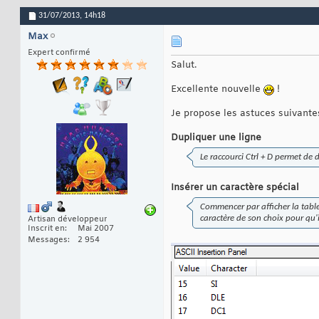
31/07/2013,
14h18
Max
Expert confirmé
Salut.
Excellente nouvelle
!
Je propose les astuces suivantes
Dupliquer une ligne
Le raccourci Ctrl + D permet de 
Insérer un caractère spécial
Commencer par afficher la tabl
caractère de son choix pour qu'
Artisan développeur
Inscrit en
Mai 2007
Messages
2 954