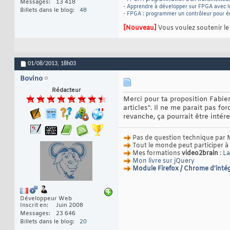
Messages
13 418
- Apprendre à développer sur FPGA avec I
Billets dans le blog
48
- FPGA : programmer un contrôleur pour 
[Nouveau]
Vous voulez soutenir l
01/08/2013,
18h03
Bovino
Rédacteur
Merci pour ta proposition Fabien
articles". Il ne me parait pas fo
revanche, ça pourrait être intér
Pas de question technique par 
Tout le monde peut participer à
Mes formations
video2brain
:
La
Mon livre sur jQuery
Module Firefox / Chrome d'intég
Développeur Web
Inscrit en
Juin 2008
Messages
23 646
Billets dans le blog
20