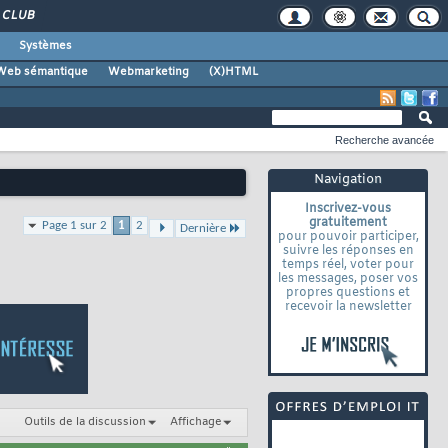
CLUB
Systèmes
Web sémantique
Webmarketing
(X)HTML
Recherche avancée
Navigation
Inscrivez-vous
gratuitement
Page 1 sur 2
1
2
Dernière
pour pouvoir participer,
suivre les réponses en
temps réel, voter pour
les messages, poser vos
propres questions et
recevoir la newsletter
Outils de la discussion
Affichage